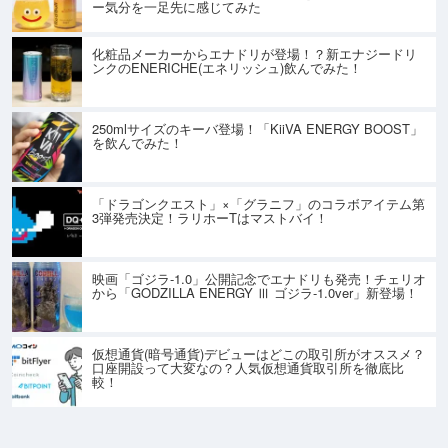
ー気分を一足先に感じてみた
化粧品メーカーからエナドリが登場！？新エナジードリ
ンクのENERICHE(エネリッシュ)飲んでみた！
250mlサイズのキーバ登場！「KiiVA ENERGY BOOST」
を飲んでみた！
「ドラゴンクエスト」×「グラニフ」のコラボアイテム第
3弾発売決定！ラリホーTはマストバイ！
映画「ゴジラ-1.0」公開記念でエナドリも発売！チェリオ
から「GODZILLA ENERGY Ⅲ ゴジラ-1.0ver」新登場！
仮想通貨(暗号通貨)デビューはどこの取引所がオススメ？
口座開設って大変なの？人気仮想通貨取引所を徹底比
較！