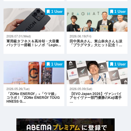
1 User
1 User
2026.07.01(Wed)
2026.06.19(Fri)
軍用級タフネス＆高冷却・大容量
田中美央さん、東山奈央さんも涙
バッテリー搭載！レノボ「Legio…
「プラグマタ」大ヒット記念！…
1 User
1 User
2026.05.26(Tue)
2026.05.09(Sat)
「ZONe ENERGY」×「ウマ娘」
【EVO Japan 2026】ヴァンパイ
コラボ！「ZONe ENERGY TOUG
アセイヴァー部門優勝のKaji選手
HNESS G…
…