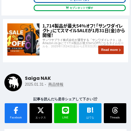
セブンネットで探す
1,714製品が最大54%オフ！「サンワダイレ
クト」にてスマイルSALEが1月31日(金)から
開催！
サンワサプライ株式会社が運営する「サンワダイレクト」は、
Amazon.co.jpにて1714製品が最大54%OFFになるタイムセー
ルを、2025年1月24日(金)から2月3日(月)まで開催中です。
Read more
Saiga NAK
-
2025.01.31
商品情報
記事を読んだら是非シェアして下さい
B!
Facebook
エックス
LINE
はてな
Threads