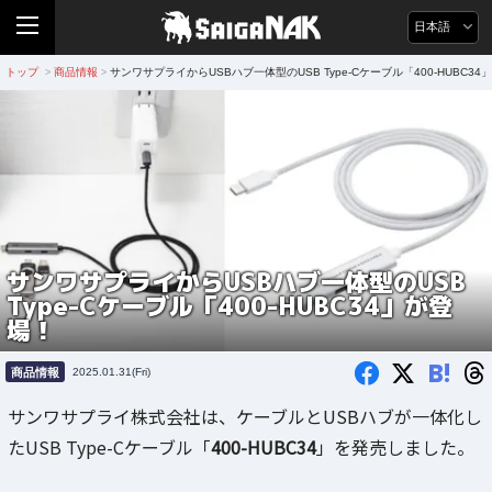
日本語
トップ
商品情報
サンワサプライからUSBハブ一体型のUSB Type-Cケーブル「400-HUBC34
>
>
サンワサプライからUSBハブ一体型のUSB
Type-Cケーブル「400-HUBC34」が登
場！
B!
商品情報
2025.01.31(Fri)
サンワサプライ株式会社は、ケーブルとUSBハブが一体化し
たUSB Type-Cケーブル「
400-HUBC34
」を発売しました。