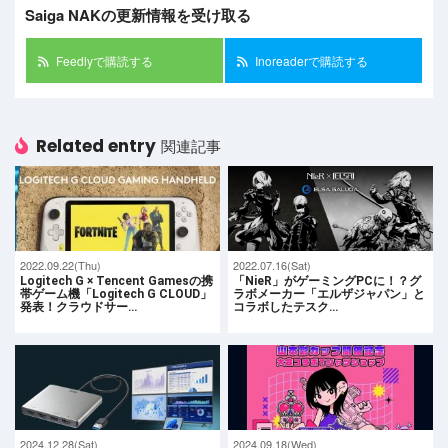
Saiga NAKの更新情報を受け取る
Feedlyで購読する
Inoreaderで購読する
Related entry
関連記事
2022.09.22(Thu)
2022.07.16(Sat)
Logitech G × Tencent Gamesの携
「NieR」がゲーミングPCに！？グ
帯ゲーム機「Logitech G CLOUD」
ラボメーカー「エルザジャパン」と
発表！クラウドサー…
コラボしたテスク…
2024.12.28(Sat)
2024.09.18(Wed)