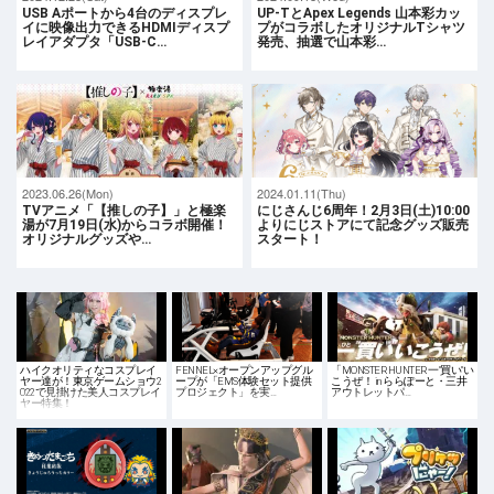
USB Aポートから4台のディスプレ
UP-TとApex Legends 山本彩カッ
イに映像出力できるHDMIディスプ
プがコラボしたオリジナルTシャツ
レイアダプタ「USB-C…
発売、抽選で山本彩…
2023.06.26(Mon)
2024.01.11(Thu)
TVアニメ「【推しの子】」と極楽
にじさんじ6周年！2月3日(土)10:00
湯が7月19日(水)からコラボ開催！
よりにじストアにて記念グッズ販売
オリジナルグッズや…
スタート！
ハイクオリティなコスプレイ
FENNEL×オープンアップグル
「MONSTER HUNTER 一"買い"い
ヤー達が！東京ゲームショウ2
ープが「EMS体験セット提供
こうぜ！ in ららぽーと・三井
022で見掛けた美人コスプレイ
プロジェクト」を実…
アウトレットパ…
ヤー特集！