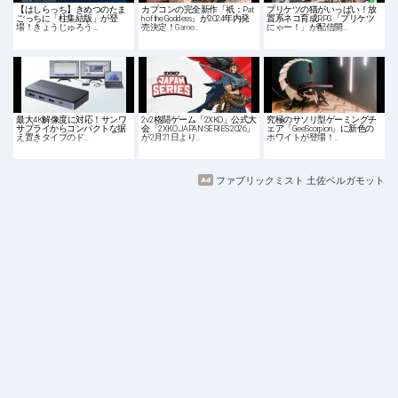
【はしらっち】きめつのたま
カプコンの完全新作「祇：Pat
プリケツの猫がいっぱい！放
ごっちに「柱集結版」が登
h of the Goddess」が2024年内発
置系ネコ育成RPG「プリケツ
場！きょうじゅろう…
売決定！Game…
にゃー！」が配信開…
最大4K解像度に対応！サンワ
2v2格闘ゲーム「2XKO」公式大
究極のサソリ型ゲーミングチ
サプライからコンパクトな据
会「2XKO JAPAN SERIES 2026」
ェア「GeeScorpion」に新色の
え置きタイプのド…
が2月21日より…
ホワイトが登場！…
ファブリックミスト 土佐ベルガモット