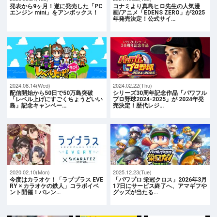
発表から9ヶ月！遂に発売した「PC
コナミより真島ヒロ先生の人気漫
エンジン mini」をアンボックス！
画/アニメ「EDENS ZERO」が2025
年発売決定！公式サイ…
2024.08.14(Wed)
2024.02.22(Thu)
配信開始から50日で50万島突破
シリーズ30周年記念作品「パワフル
「レベル上げにすごくちょうどいい
プロ野球2024-2025」が 2024年発
島」記念キャンペー…
売決定！歴代レジ…
2020.02.10(Mon)
2025.12.23(Tue)
今度はカラオケ！「ラブプラス EVE
「パワプロ 栄冠クロス」2026年3月
RY × カラオケの鉄人」コラボイベ
17日にサービス終了へ、アマギフや
ント開催！バレン…
グッズが当たる…