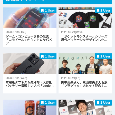
1 User
1 User
2026.07.30(Thu)
2026.07.29(Wed)
ゲーム・コンピュータ界の伝説
「ポケットモンスター」シリーズ
「コモドール」からレトロなY2K
歴代パッケージをデザインした…
デ…
1 User
1 User
2026.07.01(Wed)
2026.06.19(Fri)
軍用級タフネス＆高冷却・大容量
田中美央さん、東山奈央さんも涙
バッテリー搭載！レノボ「Legio…
「プラグマタ」大ヒット記念！…
1 User
1 User