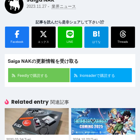
-
2023.11.27
業界ニュース
記事を読んだら是非シェアして下さい
B!
Facebook
エックス
LINE
はてな
Threads
Saiga NAKの更新情報を受け取る
Feedlyで購読する
Inoreaderで購読する
Related entry
関連記事
2020.03.24(Tue)
2024.10.22(Tue)