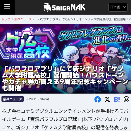
日本語
トップ
業界ニュース
「パワプロアプリ」にて新シナリオ「ゲノム大学附属高校」配信開始！パ
>
>
「パワプロアプリ」にて新シナリオ「ゲノ
ム大学附属高校」配信開始！パワストーン
やガチャ券が貰える9周年記念キャンペーン
も開催
B!
業界ニュース
2023.11.27(Mon)
株式会社コナミデジタルエンタテインメントが手掛けるモバ
イルゲーム「
実況パワフルプロ野球
」(以下 パワプロアプリ)
にて、新シナリオ「ゲノム大学附属高校」の配信を発表しま