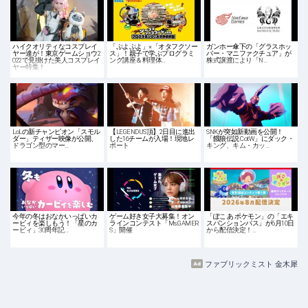
ハイクオリティなコスプレイ
「ぷよぷよ」×「オタフクソー
ガンホー傘下の「グラスホッ
ヤー達が！東京ゲームショウ2
ス」！親子で学ぶプログラミ
パー・マニファクチュア」が
022で見掛けた美人コスプレイ
ング講座＆料理体…
株式譲渡により「N…
ヤー特集！
LoLの新チャンピオン「スモル
【LEGENDUS頂】2日目に進出
SNKが突如新動画を公開！
ダー」ティザー映像が公開、
した16チームが入場！現地レ
「餓狼伝説 CotW」にダック・
ドラゴン型のマー…
ポート
キング、キム・カッ…
今年の冬はおなかいっぱいカ
ゲーム好き女子大募集！オン
「ぽこ あ ポケモン」の「エキ
ービィを楽しもう！「星のカ
ラインコンテスト「Ms.GAMER
スパンションパス」が6月10日
ービィ」30周年記…
S」開催
から配信決定！…
ファブリックミスト 金木犀