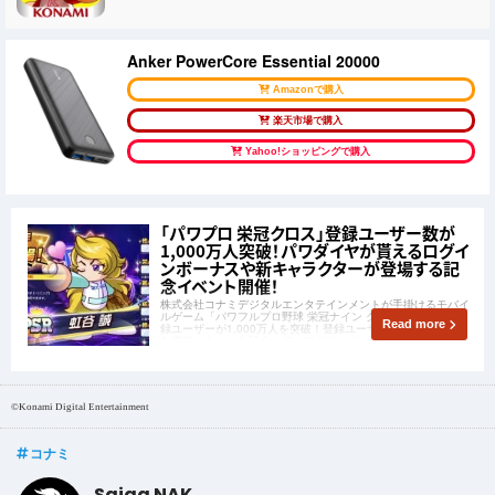
Anker PowerCore Essential 20000
Amazonで購入
楽天市場で購入
Yahoo!ショッピングで購入
「パワプロ 栄冠クロス」登録ユーザー数が
1,000万人突破！パワダイヤが貰えるログイ
ンボーナスや新キャラクターが登場する記
念イベント開催！
株式会社コナミデジタルエンタテインメントが手掛けるモバイ
ルゲーム「パワフルプロ野球 栄冠ナイン クロスロード」の登
Read more
録ユーザーが1,000万人を突破！登録ユーザー数が1,000万人
を突破したことを記念して、ログインボーナスや記念スカウト
が登場する記念イベントが、2023年11月22日(水)より開催さ
れることが発表されまし
©Konami Digital Entertainment
コナミ
Saiga NAK