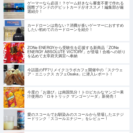
ゲーマーなら必須！？ゲーム好きなら審査不要で作れる
国際ブランドのデビットカードがオススメ！編集部が厳
選紹介！
カードローンは危ない？消費が多いゲーマーにおすすめ
したい初めてのカードローンを紹介！
ZONe ENERGYから受験生を応援する新商品「ZONe
ENERGY ABSOLUTE VICTORY」が登場！合格への祈り
を込めて太宰府天満宮へ奉納
今話題のFF7リメイクコラボカフェ開催中の「スクウェ
ア・エニックス カフェOsaka」に潜入レポート！
今度の「お遊び」は南国気分！トロピカルなマンゴー果
汁使用の「ロキトリック マンゴーソーダ」新発売！
愛のスコールでお馴染みのスコールから登場したエナジ
ードリンク「スコールエナジー」をレビュー！