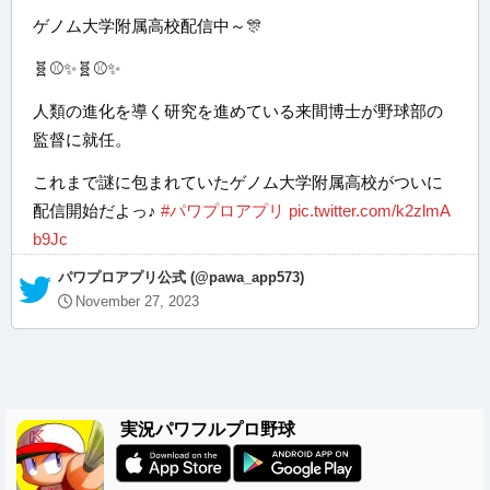
ゲノム大学附属高校配信中～🎊
🧬⚾✨🧬⚾✨
人類の進化を導く研究を進めている来間博士が野球部の
監督に就任。
これまで謎に包まれていたゲノム大学附属高校がついに
配信開始だよっ♪
#パワプロアプリ
pic.twitter.com/k2zlmA
b9Jc
— パワプロアプリ公式 (@pawa_app573)
November 27, 2023
実況パワフルプロ野球