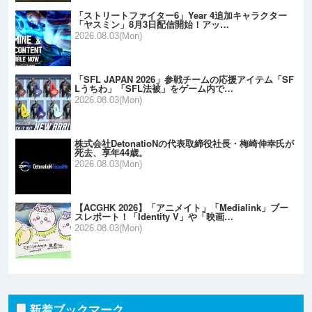
「ストリートファイター6」Year 4追加キャラクター
「ヤスミン」8月3日配信開始！アッ…
2026.08.03(Mon)
「SFL JAPAN 2026」参戦チームの応援アイテム「SF
Lうちわ」「SFL法被」をゲーム内で…
2026.08.03(Mon)
株式会社DetonatioNの代表取締役社長・梅崎伸幸氏が
死去、享年44歳。
2026.08.03(Mon)
【ACGHK 2026】「アニメイト」「Medialink」ブー
スレポート！「Identity V」や「映画…
2026.08.03(Mon)
新着ブックマーク