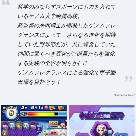
科学のみならずスポーツにも力を入れて
いるゲノム大学附属高校。
新監督の来間博士が開発したゲノムフレ
グランスによって、さらなる進化を期待
していた野球部だが、共に練習していた
仲間に驚くべき変化が!?部員たちを強化
する実験の全容が明らかに!?
ゲノムフレグランスによる強化で甲子園
出場を目指そう！
PR TIMES