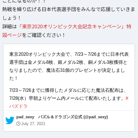
ことになるのか！？
熱戦を繰り広げる日本代表選手団をみんなで応援していきま
しょう！
詳細は
「東京2020オリンピック大会記念キャンペーン」特
設ページ
をご確認ください！
東京2020オリンピック大会で、7/23～7/26までに日本代表
選手団は金メダル8枚、銀メダル2枚、銅メダル3枚獲得と
なりましたので、魔法石31個のプレゼントが決定しまし
た！
7/23～7/26までに獲得したメダルに応じた魔法石配布は、
7/28(水）早朝よりゲーム内メールにて配布いたします。
#
パズドラ
— pad_sexy パズル＆ドラゴンズ公式 (@pad_sexy)
July 27, 2021