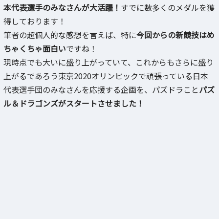
本代表選手のみなさんが大活躍！
すでに数多くのメダルを獲
得しております！
筆者の超個人的な感想を言えば、特に
今回からの新競技はめ
ちゃくちゃ面白い
ですね！
現時点でも大いに盛り上がっていて、これからもさらに盛り
上がるであろう東京2020オリンピックで頑張っている日本
代表選手団のみなさんを応援する企画を、パズドラこと
パズ
ル＆ドラゴンズがスタートさせました！