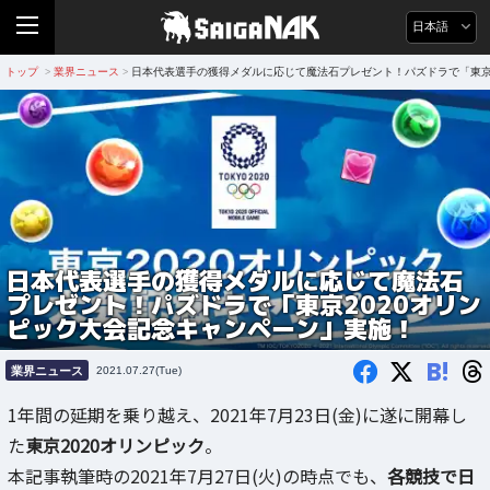
日本語
トップ
業界ニュース
日本代表選手の獲得メダルに応じて魔法石プレゼント！パズドラで「東京
>
>
日本代表選手の獲得メダルに応じて魔法石
プレゼント！パズドラで「東京2020オリン
ピック大会記念キャンペーン」実施！
B!
業界ニュース
2021.07.27(Tue)
1年間の延期を乗り越え、2021年7月23日(金)に遂に開幕し
た
東京2020オリンピック
。
本記事執筆時の2021年7月27日(火)の時点でも、
各競技で日