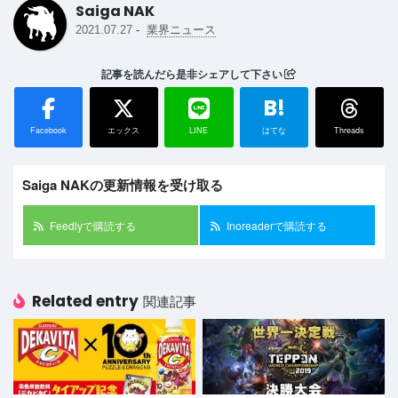
Saiga NAK
-
2021.07.27
業界ニュース
記事を読んだら是非シェアして下さい
B!
Facebook
エックス
LINE
はてな
Threads
Saiga NAKの更新情報を受け取る
Feedlyで購読する
Inoreaderで購読する
Related entry
関連記事