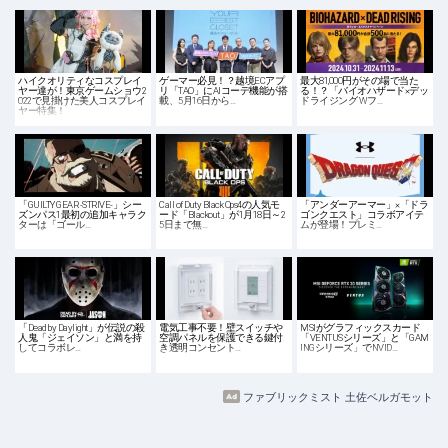
ハイクオリティなコスプレイ
ゲーマー必見！？越境ECアプ
最大81,000円がその場で当た
ヤー達が！東京ゲームショウ2
リ「TAO」にAIコーデ機能が搭
る！？「バイオハザード×デッ
022で見掛けた美人コスプレイ
載、5月16日から…
ドライジング Wフ…
ヤー特集！
「GUILTY GEAR -STRIVE-」シー
Call of Duty Black Ops4の人気モ
「アンダーアーマー」×「ドラ
ズンパス1最初の追加キャラク
ード「Blackout」が1月18日～2
ゴンクエスト」コラボアイテ
ターは「ゴール…
5日まで無…
ムが登場！プレミ…
「Dead by Daylight」が伝説の殺
電気工事不要！壁スイッチや
MSIがグラフィックスカード
人鬼「ジェイソン」と満を持
空調パネルを保護できる鍵付
「VENTUSシリーズ」と「GAM
してコラボレ…
き透明コンセント…
INGシリーズ」でNVID…
ファブリックミスト 土佐ベルガモット