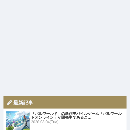
最新記事
「パルワールド」の新作モバイルゲーム「パルワール
ドオンライン」が開発中であるこ…
2026.08.04(Tue)