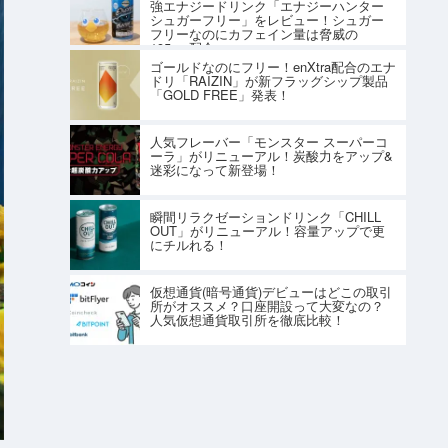
強エナジードリンク「エナジーハンター
シュガーフリー」をレビュー！シュガー
フリーなのにカフェイン量は脅威の
195mg配合
ゴールドなのにフリー！enXtra配合のエナ
ドリ「RAIZIN」が新フラッグシップ製品
「GOLD FREE」発表！
人気フレーバー「モンスター スーパーコ
ーラ」がリニューアル！炭酸力をアップ&
迷彩になって新登場！
瞬間リラクゼーションドリンク「CHILL
OUT」がリニューアル！容量アップで更
にチルれる！
仮想通貨(暗号通貨)デビューはどこの取引
所がオススメ？口座開設って大変なの？
人気仮想通貨取引所を徹底比較！