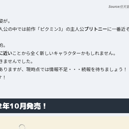
任天
姿が。
人公の中では前作「ピクミン3」の主人公
ブリトニー
に一番近
的。
に近い
ことから全く新しいキャラクターかもしれません。
きませんでした。
ありますが、現時点では情報不足・・・続報を待ちましょう！
す！
2年10月発売！