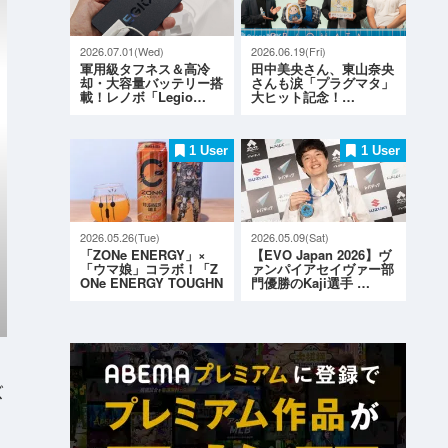
2026.07.01(Wed)
2026.06.19(Fri)
軍用級タフネス＆高冷
田中美央さん、東山奈央
却・大容量バッテリー搭
さんも涙「プラグマタ」
載！レノボ「Legio…
大ヒット記念！…
1 User
1 User
2026.05.26(Tue)
2026.05.09(Sat)
「ZONe ENERGY」×
【EVO Japan 2026】ヴ
「ウマ娘」コラボ！「Z
ァンパイアセイヴァー部
ONe ENERGY TOUGHN
門優勝のKaji選手 …
ESS G…
ズ