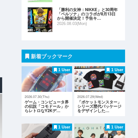
「勝利の女神：NIKKE」と30周年
「ペルソナ」のコラボが8月13日
から開催決定！予告キ…
2026.08.03(Mon)
新着ブックマーク
1 User
1 User
2026.07.30(Thu)
2026.07.29(Wed)
ゲーム・コンピュータ界
「ポケットモンスター」
の伝説「コモドール」か
シリーズ歴代パッケージ
らレトロなY2Kデ…
をデザインした…
1 User
1 User