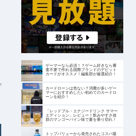
ゲーマーなら必須！？ゲーム好きなら審
査不要で作れる国際ブランドのデビット
カードがオススメ！編集部が厳選紹介！
e
カードローンは危ない？消費が多いゲー
マーにおすすめしたい初めてのカードロ
ーンを紹介！
「レッドブル・エナジードリンク サマー
エディション」レビュー！飲みやすさ抜
群のマンゴーパイン味で夏を乗り切れ！
トップバリューから発売されたコスパ最