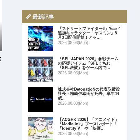
最新記事
「ストリートファイター6」Year 4
追加キャラクター「ヤスミン」8
月3日配信開始！アッ…
2026.08.03(Mon)
「SFL JAPAN 2026」参戦チーム
の応援アイテム「SFLうちわ」
「SFL法被」をゲーム内で…
2026.08.03(Mon)
株式会社DetonatioNの代表取締役
社長・梅崎伸幸氏が死去、享年44
歳。
2026.08.03(Mon)
【ACGHK 2026】「アニメイト」
「Medialink」ブースレポート！
「Identity V」や「映画…
2026.08.03(Mon)