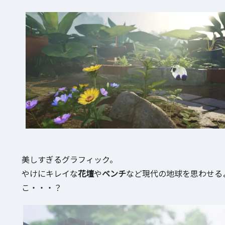
美しすぎるグラフィック。
やけにキレイな
花壇
や
ベンチ
など現代の地球を思わせる
こ・・・？