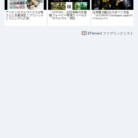
アークシステムワークスが冬
「AZSTOKE」が日本初の大規
日本最大級のeスポーツ大会
コミに出展決定！ブリジット
模フォーリー専用フィールド
「VALORANT Challengers Japan 20
とラムレザルの新…
「SKYSQUARE」開設…
25 Season Fin…
EFlement ファブリックミスト