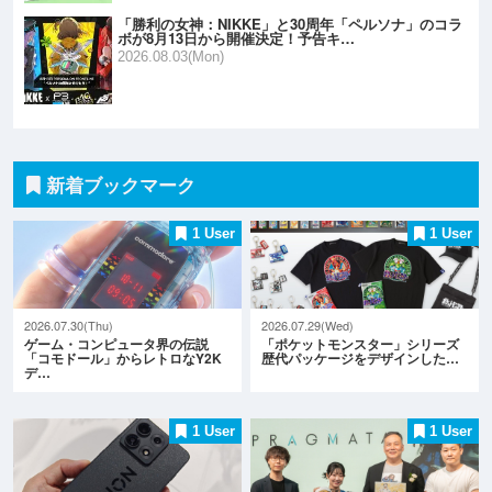
「勝利の女神：NIKKE」と30周年「ペルソナ」のコラ
ボが8月13日から開催決定！予告キ…
2026.08.03(Mon)
新着ブックマーク
1 User
1 User
2026.07.30(Thu)
2026.07.29(Wed)
ゲーム・コンピュータ界の伝説
「ポケットモンスター」シリーズ
「コモドール」からレトロなY2K
歴代パッケージをデザインした…
デ…
1 User
1 User