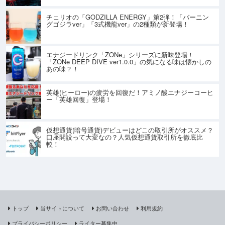
チェリオの「GODZILLA ENERGY」第2弾！「バーニン
グゴジラver」「3式機龍ver」の2種類が新登場！
エナジードリンク「ZONe」シリーズに新味登場！
「ZONe DEEP DIVE ver1.0.0」の気になる味は懐かしの
あの味？！
英雄(ヒーロー)の疲労を回復だ！アミノ酸エナジーコーヒ
ー「英雄回復」登場！
仮想通貨(暗号通貨)デビューはどこの取引所がオススメ？
口座開設って大変なの？人気仮想通貨取引所を徹底比
較！
トップ
当サイトについて
お問い合わせ
利用規約
プライバシーポリシー
ライター募集中