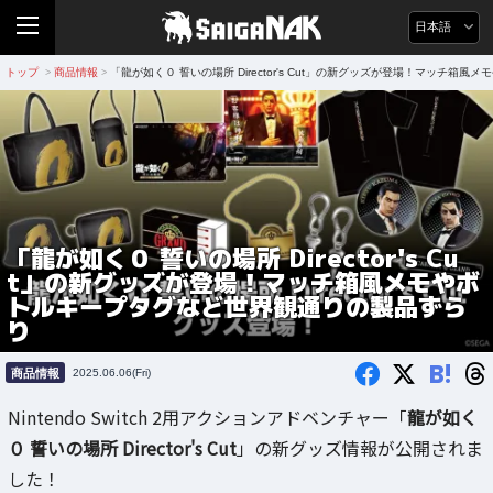
日本語
トップ
商品情報
「龍が如く０ 誓いの場所 Director's Cut」の新グッズが登場！マッチ
>
>
「龍が如く０ 誓いの場所 Director's Cu
t」の新グッズが登場！マッチ箱風メモやボ
トルキープタグなど世界観通りの製品ずら
り
B!
商品情報
2025.06.06(Fri)
Nintendo Switch 2用アクションアドベンチャー「
龍が如く
０ 誓いの場所 Director's Cut
」の新グッズ情報が公開されま
した！