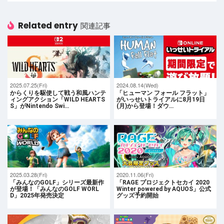
Related entry
関連記事
2025.07.25(Fri)
2024.08.14(Wed)
からくりを駆使して戦う和風ハンテ
「ヒューマン フォール フラット」
ィングアクション「WILD HEARTS
がいっせいトライアルに8月19日
S」がNintendo Swi…
(月)から登場！ダウ…
2025.03.28(Fri)
2020.11.06(Fri)
「みんなのGOLF」シリーズ最新作
「RAGE プロジェクトセカイ 2020
が登場！「みんなのGOLF WORL
Winter powered by AQUOS」公式
D」2025年発売決定
グッズ予約開始