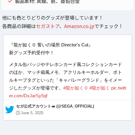
製品素材: 真鍮、鉄、亜鉛合金
他にも色とりどりのグッズが登場しています！
各商品の詳細は
セガストア
、
Amazon.co.jp
でチェック！
『龍が如く０ 誓いの場所 Director's Cut』
新グッズ予約受付中！
メタル缶バッジやテレホンカード風コレクションカード
のほか、マッチ箱風メモ、アクリルキーホルダー、ボト
ルキープタグといった「キャバレーグランド」をイメー
ジしたグッズが登場です。
#龍が如く０
#龍が如く
pic.twitt
er.com/DxJarSy5qf
— セガ公式アカウント🦔 (@SEGA_OFFICIAL)
June 5, 2025