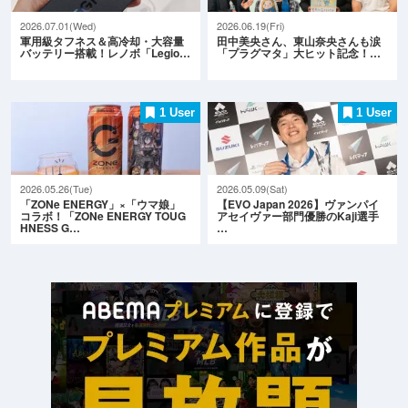
2026.07.01(Wed)
2026.06.19(Fri)
軍用級タフネス＆高冷却・大容量
田中美央さん、東山奈央さんも涙
バッテリー搭載！レノボ「Legio…
「プラグマタ」大ヒット記念！…
1 User
1 User
2026.05.26(Tue)
2026.05.09(Sat)
「ZONe ENERGY」×「ウマ娘」
【EVO Japan 2026】ヴァンパイ
コラボ！「ZONe ENERGY TOUG
アセイヴァー部門優勝のKaji選手
HNESS G…
…