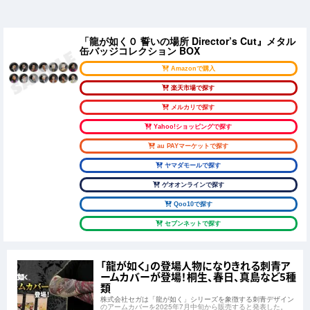
「龍が如く０ 誓いの場所 Director’s Cut』メタル
缶バッジコレクション BOX
Amazonで購入
楽天市場で探す
メルカリで探す
Yahoo!ショッピングで探す
au PAYマーケットで探す
ヤマダモールで探す
ゲオオンラインで探す
Qoo10で探す
セブンネットで探す
「龍が如く」の登場人物になりきれる刺青ア
ームカバーが登場！桐生、春日、真島など5種
類
株式会社セガは「龍が如く」シリーズを象徴する刺青デザイン
のアームカバーを2025年7月中旬から販売すると発表した。