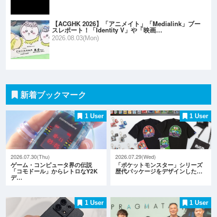
【ACGHK 2026】「アニメイト」「Medialink」ブー
スレポート！「Identity V」や「映画…
2026.08.03(Mon)
新着ブックマーク
1 User
1 User
2026.07.30(Thu)
2026.07.29(Wed)
ゲーム・コンピュータ界の伝説
「ポケットモンスター」シリーズ
「コモドール」からレトロなY2K
歴代パッケージをデザインした…
デ…
1 User
1 User