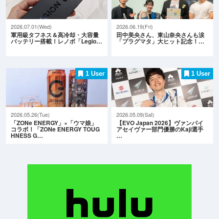
2026.07.01(Wed)
2026.06.19(Fri)
軍用級タフネス＆高冷却・大容量
田中美央さん、東山奈央さんも涙
バッテリー搭載！レノボ「Legio…
「プラグマタ」大ヒット記念！…
1 User
1 User
2026.05.26(Tue)
2026.05.09(Sat)
「ZONe ENERGY」×「ウマ娘」
【EVO Japan 2026】ヴァンパイ
コラボ！「ZONe ENERGY TOUG
アセイヴァー部門優勝のKaji選手
HNESS G…
…