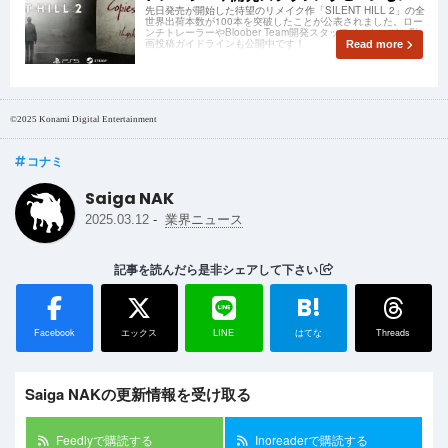
先日発売が開始した待望のリメイク作「SILENT HILL 2」の全
世界出荷本数が100本を突破したことが公表されました。ロー
ンチトレーラーやBloober Team開発スタッフメッセージ、動
画投稿ガイドラインも公開中です！
Read more
©2025 Konami Digital Entertainment
コナミ
Saiga NAK
-
2025.03.12
業界ニュース
記事を読んだら是非シェアして下さい
B!
Facebook
エックス
LINE
はてな
Threads
Saiga NAKの更新情報を受け取る
Feedlyで購読する
Inoreaderで購読する