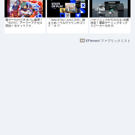
格ゲーだけどネタバレ厳禁！
「State of Play | June 2, 2026」総
パナソニックがTGS2023に出展
「KOFXV」アーリーアクセス
まとめ！ウルヴァリンやゴッ
決定！最新ゲーミングネック
開始！全キャラクタ…
ド・オブ…
スピーカーを壮大…
EFlement ファブリックミスト