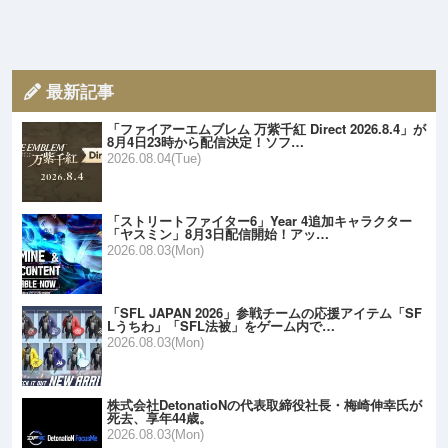
最新記事
「ファイアーエムブレム 万紫千紅 Direct 2026.8.4」が
8月4日23時から配信決定！ソフ…
2026.08.04(Tue)
「ストリートファイター6」Year 4追加キャラクター
「ヤスミン」8月3日配信開始！アッ…
2026.08.03(Mon)
「SFL JAPAN 2026」参戦チームの応援アイテム「SF
Lうちわ」「SFL法被」をゲーム内で…
2026.08.03(Mon)
株式会社DetonatioNの代表取締役社長・梅崎伸幸氏が
死去、享年44歳。
2026.08.03(Mon)