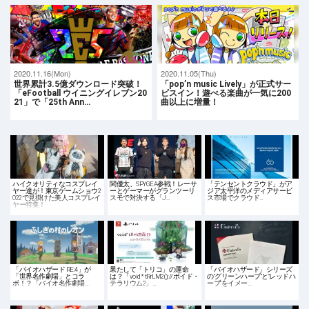
2020.11.16(Mon)
2020.11.05(Thu)
世界累計3.5億ダウンロード突破！
「pop’n music Lively」が正式サー
「eFootball ウイニングイレブン20
ビスイン！遊べる楽曲が一気に200
21」で「25th Ann…
曲以上に増量！
ハイクオリティなコスプレイ
関優太、SPYGEA参戦！レーサ
「テンセントクラウド」がア
ヤー達が！東京ゲームショウ2
ーとゲーマーがグランツーリ
ジア太平洋のメディアサービ
022で見掛けた美人コスプレイ
スモで対決する「J…
ス市場でクラウド…
ヤー特集！
「バイオハザード RE:4」が
果たして「トリコ」の運命
「バイオハザード」シリーズ
「世界名作劇場」とコラ
は？「void* tRrLM2(); //ボイド・
の“グリーンハーブ”と“レッドハ
ボ！？「バイオ名作劇場…
テラリウム2」…
ーブ”をイメー…