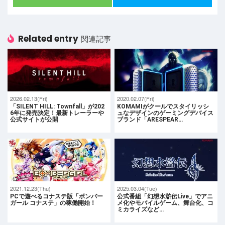
Related entry
関連記事
2026.02.13(Fri)
2020.02.07(Fri)
「SILENT HILL: Townfall」が202
KOMAMIがクールでスタイリッシ
6年に発売決定！最新トレーラーや
ュなデザインのゲーミングデバイス
公式サイトが公開
ブランド「ARESPEAR…
2021.12.23(Thu)
2025.03.04(Tue)
PCで遊べるコナステ版「ボンバー
公式番組「幻想水滸伝Live」でアニ
ガール コナステ」の稼働開始！
メ化やモバイルゲーム、舞台化、コ
ミカライズなど…