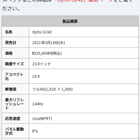
ださい。
製品概要
名称
Optix G242
発売日
2021年3月18日(木)
価格
約29,800円(税込)
画面サイズ
23.8インチ
アスペクト
16:9
比
解像度
フルHD(1,920 × 1,080)
最大リフレ
ッシュレー
144Hz
ト
応答速度
1ms(MPRT)
パネル駆動
IPS
方式