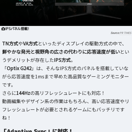
IPSパネル搭載！
PR TIMES
TN方式
や
VA方式
といったディスプレイの駆動方式の中で、
鮮やかな発光と視野角の広さの代わりに応答速度が低い
とい
うデメリットが存在した
IPS方式
。
「
Optix G242
」は、そんなIPS方式のパネルを搭載していな
がら応答速度を1msまで早めた高品質なゲーミングモニター
です。
さらに
144Hz
の高リフレッシュレートにも対応！
動画編集やデザイン系の作業はもちろん、高い応答速度やリ
フレッシュレートが必要とされるゲームにもバッチリです
ね！
「Adaptive Sync」に対応！