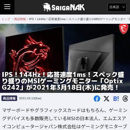
日本語
トップ
商品情報
IPS！144Hz！応答速度1ms！スペック盛り盛りのMSIゲーミングモニター「Opti
>
>
IPS！144Hz！応答速度1ms！スペック盛
り盛りのMSIゲーミングモニター「Optix
G242」が2021年3月18日(木)に発売！
B!
商品情報
2021.03.13(Sat)
マザーボードやグラフィックスカードはもちろん、ゲーミン
グデバイスも多数販売しているMSIの日本法人、エムエスア
イコンピュータージャパン株式会社はゲーミングモニターブ