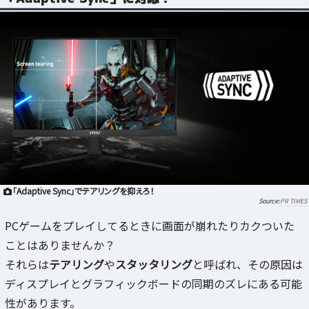
「Adaptive Sync」でテアリングを抑えろ！
PR TIMES
PCゲームをプレイしてるときに画面が崩れたりカクついた
ことはありませんか？
それらは
テアリング
や
スタッタリング
と呼ばれ、その原因は
ディスプレイとグラフィックボードの同期のズレにある可能
性があります。