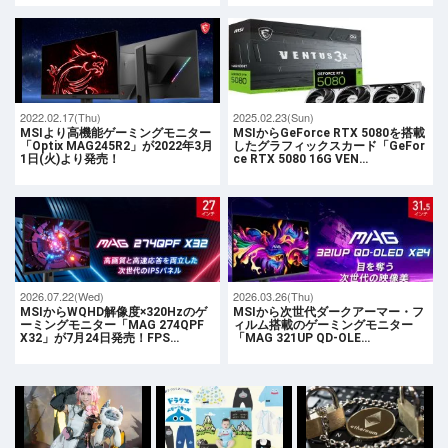
2022.02.17(Thu)
2025.02.23(Sun)
MSIより高機能ゲーミングモニター
MSIからGeForce RTX 5080を搭載
「Optix MAG245R2」が2022年3月
したグラフィックスカード「GeFor
1日(火)より発売！
ce RTX 5080 16G VEN…
2026.07.22(Wed)
2026.03.26(Thu)
MSIからWQHD解像度×320Hzのゲ
MSIから次世代ダークアーマー・フ
ーミングモニター「MAG 274QPF
ィルム搭載のゲーミングモニター
X32」が7月24日発売！FPS…
「MAG 321UP QD-OLE…