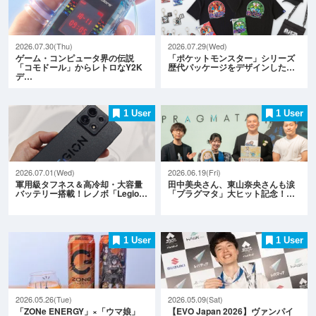
2026.07.30(Thu)
2026.07.29(Wed)
ゲーム・コンピュータ界の伝説
「ポケットモンスター」シリーズ
「コモドール」からレトロなY2K
歴代パッケージをデザインした…
デ…
1 User
1 User
2026.07.01(Wed)
2026.06.19(Fri)
軍用級タフネス＆高冷却・大容量
田中美央さん、東山奈央さんも涙
バッテリー搭載！レノボ「Legio…
「プラグマタ」大ヒット記念！…
1 User
1 User
2026.05.26(Tue)
2026.05.09(Sat)
「ZONe ENERGY」×「ウマ娘」
【EVO Japan 2026】ヴァンパイ