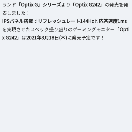
ランド
「Optix G」シリーズ
より「
Optix G242
」の発売を発
表しました！
IPSパネル搭載
で
リフレッシュレート144Hz
と
応答速度1ms
を実現させたスペック盛り盛りのゲーミングモニター「
Opti
x G242
」は
2021年3月18日(木)
に発売予定です！