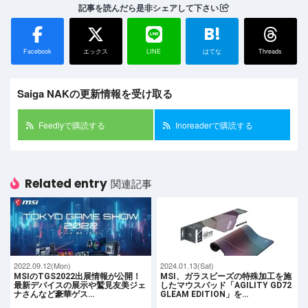
記事を読んだら是非シェアして下さい
B!
Facebook
エックス
LINE
はてな
Threads
Saiga NAKの更新情報を受け取る
Feedlyで購読する
Inoreaderで購読する
Related entry
関連記事
2022.09.12(Mon)
2024.01.13(Sat)
MSIのTGS2022出展情報が公開！
MSI、ガラスビーズの特殊加工を施
最新デバイスの展示や鷲見友美ジェ
したマウスパッド「AGILITY GD72
ナさんなど豪華ゲス…
GLEAM EDITION」を…