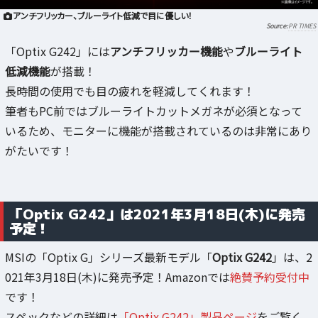
アンチフリッカー、ブルーライト低減で目に優しい！
PR TIMES
「Optix G242」には
アンチフリッカー機能
や
ブルーライト
低減機能
が搭載！
長時間の使用でも目の疲れを軽減してくれます！
筆者もPC前ではブルーライトカットメガネが必須となって
いるため、モニターに機能が搭載されているのは非常にあり
がたいです！
「
Optix G242
」は
2021年3月18日(木)
に発売
予定！
MSIの「Optix G」シリーズ最新モデル「
Optix G242
」は、2
021年3月18日(木)に発売予定！Amazonでは
絶賛予約受付中
です！
スペックなどの詳細は
「Optix G242」製品ページ
をご覧く