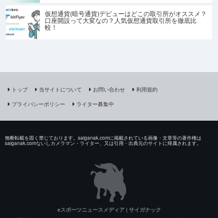
仮想通貨(暗号通貨)デビューはどこの取引所がオススメ？
口座開設って大変なの？人気仮想通貨取引所を徹底比
較！
トップ
当サイトについて
お問い合わせ
利用規約
プライバシーポリシー
ライター募集中
無断転載を固く禁じております。saiganak.comに掲載されている画像・文章等の著作権は
saiganak.comないしカメラマン・ライター、又は引用・出典元のサイトに帰属されます。
eスポーツニュースメディア | サイガナック