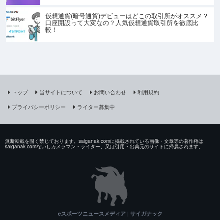
仮想通貨(暗号通貨)デビューはどこの取引所がオススメ？
口座開設って大変なの？人気仮想通貨取引所を徹底比
較！
トップ
当サイトについて
お問い合わせ
利用規約
プライバシーポリシー
ライター募集中
無断転載を固く禁じております。saiganak.comに掲載されている画像・文章等の著作権は
saiganak.comないしカメラマン・ライター、又は引用・出典元のサイトに帰属されます。
eスポーツニュースメディア | サイガナック