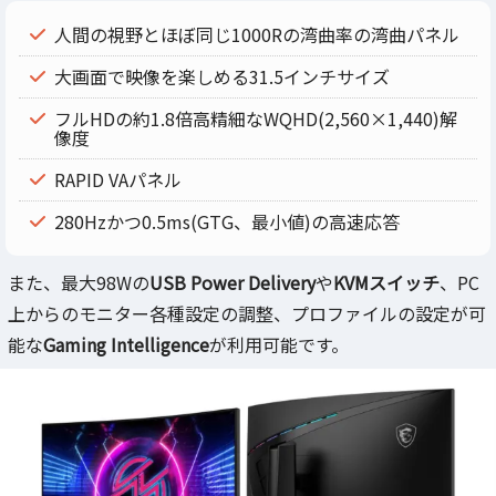
人間の視野とほぼ同じ1000Rの湾曲率の湾曲パネル
大画面で映像を楽しめる31.5インチサイズ
フルHDの約1.8倍高精細なWQHD(2,560×1,440)解
像度
RAPID VAパネル
280Hzかつ0.5ms(GTG、最小値)の高速応答
また、最大98Wの
USB Power Delivery
や
KVMスイッチ
、PC
上からのモニター各種設定の調整、プロファイルの設定が可
能な
Gaming Intelligence
が利用可能です。