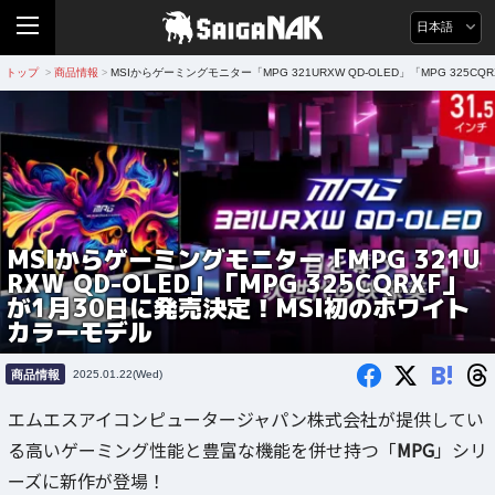
日本語
トップ
商品情報
MSIからゲーミングモニター「MPG 321URXW QD-OLED」「MPG 32
>
>
MSIからゲーミングモニター「MPG 321U
RXW QD-OLED」「MPG 325CQRXF」
が1月30日に発売決定！MSI初のホワイト
カラーモデル
B!
商品情報
2025.01.22(Wed)
エムエスアイコンピュータージャパン株式会社が提供してい
る高いゲーミング性能と豊富な機能を併せ持つ「
MPG
」シリ
ーズに新作が登場！