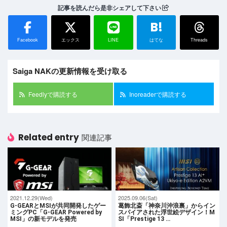
記事を読んだら是非シェアして下さい
B!
Facebook
エックス
LINE
はてな
Threads
Saiga NAKの更新情報を受け取る
Feedlyで購読する
Inoreaderで購読する
Related entry
関連記事
2021.12.29(Wed)
2025.09.06(Sat)
G-GEARとMSIが共同開発したゲー
葛飾北斎「神奈川沖浪裏」からイン
ミングPC「G-GEAR Powered by
スパイアされた浮世絵デザイン！M
MSI」の新モデルを発売
SI「Prestige 13 …