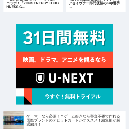
コラボ！「ZONe ENERGY TOUG
アセイヴァー部門優勝のKaji選手
HNESS G…
…
ゲーマーなら必須！？ゲーム好きなら審査不要で作れる
国際ブランドのデビットカードがオススメ！編集部が厳
選紹介！