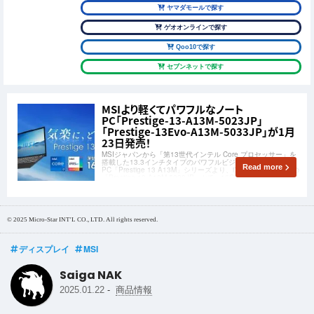
ヤマダモールで探す
ゲオオンラインで探す
Qoo10で探す
セブンネットで探す
MSIより軽くてパワフルなノート
PC「Prestige-13-A13M-5023JP」
「Prestige-13Evo-A13M-5033JP」が1月
23日発売！
MSIジャパンから「第13世代インテル Core プロセッサー」を
搭載した13.3インチタイプのパワフルビジネスノート
Read more
PC「Prestige 13 A13M」シリーズより、i7＋32GBメモリ版の
「Prestige-13-A13M-5023JP」とi5＋16GBメモリ版の
「Prestige-13Evo-A13M-503
© 2025 Micro-Star INT'L CO., LTD. All rights reserved.
ディスプレイ
MSI
Saiga NAK
-
2025.01.22
商品情報