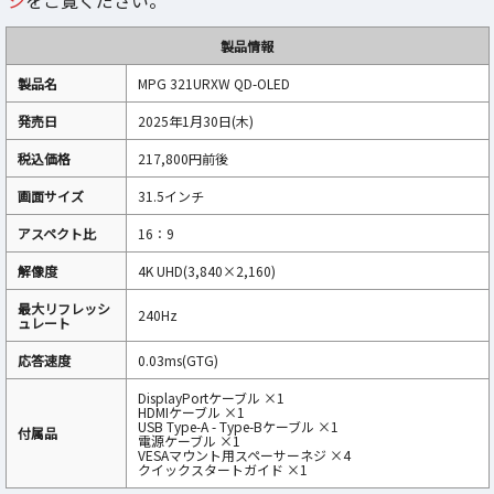
ジ
をご覧ください。
製品情報
製品名
MPG 321URXW QD-OLED
発売日
2025年1月30日(木)
税込価格
217,800円前後
画面サイズ
31.5インチ
アスペクト比
16：9
解像度
4K UHD(3,840×2,160)
最大リフレッシ
240Hz
ュレート
応答速度
0.03ms(GTG)
DisplayPortケーブル ×1
HDMIケーブル ×1
USB Type-A - Type-Bケーブル ×1
付属品
電源ケーブル ×1
VESAマウント用スペーサーネジ ×4
クイックスタートガイド ×1