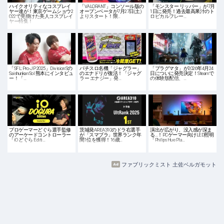
ハイクオリティなコスプレイ
「VALORANT」コンソール版の
「モンスター リッパー」が7月
ヤー達が！東京ゲームショウ2
オープンベータが7月27日(土)
1日に発売！過去最高果汁のト
022で見掛けた美人コスプレイ
よりスタート！限…
ロピカルフレー…
ヤー特集！
「SFL: Pro-JP 2025」Division Sの
パチスロ名機「ジャグラー」
「プラグマタ」が2026年4月24
Saishunkan Sol 熊本にインタビュ
のエナドリが復活！「ジャグ
日についに発売決定！Steamで
ー！「…
ラー エナジー」発…
の体験版配信、…
プロゲーマーどぐら選手監修
茨城発AREA310のドラ右選手
演出が広がり、没入感が深ま
のアーケードコントローラー
が「スマブラ」世界ランク年
る…！PCゲーマー向けLED照明
「iO どぐら Editi…
間1位を獲得！16歳…
「Philips Hue Pla…
ファブリックミスト 土佐ベルガモット