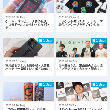
2026.07.30(Thu)
2026.07.29(Wed)
ゲーム・コンピュータ界の伝説
「ポケットモンスター」シリーズ
「コモドール」からレトロなY2K
歴代パッケージをデザインした…
デ…
1 User
1 User
2026.07.01(Wed)
2026.06.19(Fri)
軍用級タフネス＆高冷却・大容量
田中美央さん、東山奈央さんも涙
バッテリー搭載！レノボ「Legio…
「プラグマタ」大ヒット記念！…
1 User
1 User
2026.05.26(Tue)
2026.05.09(Sat)
「ZONe ENERGY」×「ウマ娘」
【EVO Japan 2026】ヴァンパイ