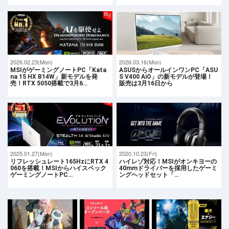
2026.02.23(Mon)
2026.03.16(Mon)
MSIがゲーミングノートPC「Kata
ASUSからオールインワンPC「ASU
na 15 HX B14W」新モデルを発
S V400 AiO」の新モデルが登場！
売！RTX 5050搭載で3月6…
販売は3月16日から
2025.01.27(Mon)
2020.10.23(Fri)
リフレッシュレート165HzにRTX 4
ハイレゾ対応！MSIがオンキヨーの
060を搭載！MSIからハイスペック
40mmドライバーを採用したゲーミ
ゲーミングノートPC…
ングヘッドセット「…