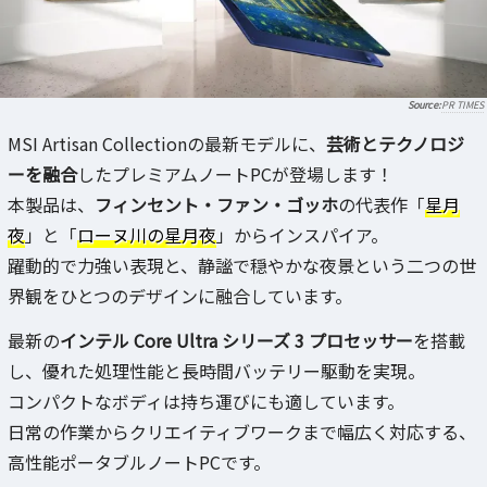
PR TIMES
MSI Artisan Collectionの最新モデルに、
芸術とテクノロジ
ーを融合
したプレミアムノートPCが登場します！
本製品は、
フィンセント・ファン・ゴッホ
の代表作「
星月
夜
」と「
ローヌ川の星月夜
」からインスパイア。
躍動的で力強い表現と、静謐で穏やかな夜景という二つの世
界観をひとつのデザインに融合しています。
最新の
インテル Core Ultra シリーズ 3 プロセッサー
を搭載
し、優れた処理性能と長時間バッテリー駆動を実現。
コンパクトなボディは持ち運びにも適しています。
日常の作業からクリエイティブワークまで幅広く対応する、
高性能ポータブルノートPCです。