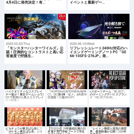
4月4日に発売決定！有…
イベントと最新ゲー…
2025.03.20(Thu)
2020.06.10(Wed)
「モンスターハンターワイルズ」公
リフレッシュレート240Hz対応のハ
認！圧倒的なコントラストと高い応
イエンドゲーミングノートPC「GE
答速度で狩猟生…
66-10SFS-276JP」発…
ハイクオリティなコスプレイ
「HUNTER×HUNTER NEN×IMPA
eスポーツチーム「REJECT」
ヤー達が！東京ゲームショウ2
CT」DLC第4弾「ゼノ」が6月18
のゲーミングデバイスブラン
022で見掛けた美人コスプレイ
日追加！DL版40%OFF…
ド「REJECT GEAR」…
ヤー特集！
ピカチュウが東京ばな奈に！
【TGS2024】29年連続出展の日
「レイトン教授と蒸気の新世
「ポケモン東京ばな奈」シリ
本電子専門学校ブースで学生
界」最新映像が公開！2026年