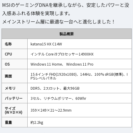
MSIのゲーミングDNAを継承しながら、安定したパワーと没
入感あふれる体験を実現します。
メインストリーム層に最適な一台へと進化しました！
製品概要
名称
katana15 HX C14W
CPU
インテル Core i9プロセッサー14900HX
OS
Windows 11 Home、 Windows 11 Pro
15.6インチ FHD(1920x1080)、144Hz、100% sRGB(標準)、I
画面
PSレベルパネル
メモリ
DDR5、2スロット、最大96GB
バッテリー
3セル、リチウムポリマー、60Whr
サイズ
359×249×21～22.9mm
(W×D×H)
重量
約2.2kg