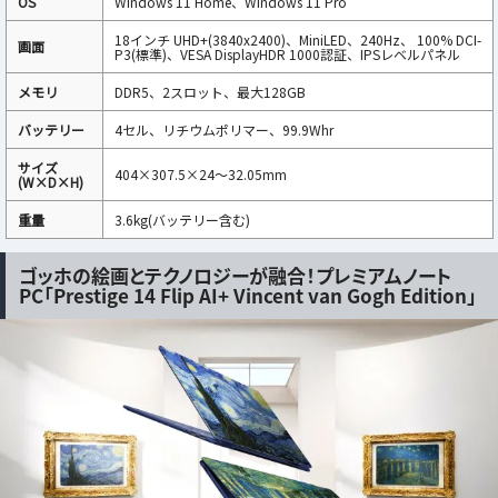
OS
Windows 11 Home、Windows 11 Pro
18インチ UHD+(3840x2400)、MiniLED、240Hz、 100% DCI-
画面
P3(標準)、VESA DisplayHDR 1000認証、IPSレベルパネル
メモリ
DDR5、2スロット、最大128GB
バッテリー
4セル、リチウムポリマー、99.9Whr
サイズ
404×307.5×24〜32.05mm
(W×D×H)
重量
3.6kg(バッテリー含む)
ゴッホの絵画とテクノロジーが融合！プレミアムノート
PC「Prestige 14 Flip AI+ Vincent van Gogh Edition」