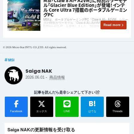
MSI「Claw 8 AI+ A2VM」に特別カラーモデ
ル「Glacier Blue Edition」が登場！インテ
ル Core Ultra 7搭載のポータブルゲーミン
グPC
MSIは、ポータブルゲーミングPC「Claw 8 AI+ A2VM」シリー
ズの特別カラーモデル「Claw-8-AI+A2VM-Glacier-Blue-
Read more
Edition-405JP」を発表しました。2026年5月21日(木)から順次
発売されます。
© 2026 Micro-Star INT'L CO.,LTD. All rights reserved.
MSI
Saiga NAK
-
2026.06.01
商品情報
記事を読んだら是非シェアして下さい
B!
Facebook
エックス
LINE
はてな
Threads
Saiga NAKの更新情報を受け取る