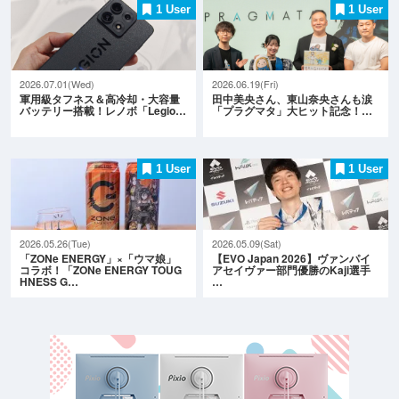
1 User
1 User
2026.07.01(Wed)
2026.06.19(Fri)
軍用級タフネス＆高冷却・大容量
田中美央さん、東山奈央さんも涙
バッテリー搭載！レノボ「Legio…
「プラグマタ」大ヒット記念！…
1 User
1 User
2026.05.26(Tue)
2026.05.09(Sat)
「ZONe ENERGY」×「ウマ娘」
【EVO Japan 2026】ヴァンパイ
コラボ！「ZONe ENERGY TOUG
アセイヴァー部門優勝のKaji選手
HNESS G…
…