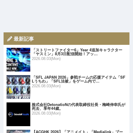
最新記事
「ストリートファイター6」Year 4追加キャラクター
「ヤスミン」8月3日配信開始！アッ…
2026.08.03(Mon)
「SFL JAPAN 2026」参戦チームの応援アイテム「SF
Lうちわ」「SFL法被」をゲーム内で…
2026.08.03(Mon)
株式会社DetonatioNの代表取締役社長・梅崎伸幸氏が
死去、享年44歳。
2026.08.03(Mon)
【ACGHK 2026】「アニメイト」「Medialink」ブー