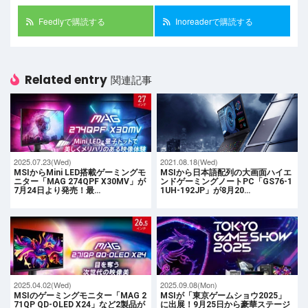
Feedlyで購読する
Inoreaderで購読する
Related entry
関連記事
2025.07.23(Wed)
2021.08.18(Wed)
MSIからMini LED搭載ゲーミングモ
MSIから日本語配列の大画面ハイエ
ニター「MAG 274QPF X30MV」が
ンドゲーミングノートPC「GS76-1
7月24日より発売！最…
1UH-192JP」が8月20…
2025.04.02(Wed)
2025.09.08(Mon)
MSIのゲーミングモニター「MAG 2
MSIが「東京ゲームショウ2025」
71QP QD-OLED X24」など2製品が
に出展！9月25日から豪華ステージ