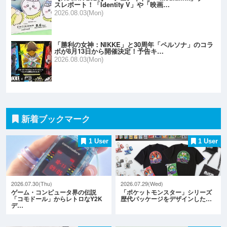
スレポート！「Identity V」や「映画…
2026.08.03(Mon)
「勝利の女神：NIKKE」と30周年「ペルソナ」のコラ
ボが8月13日から開催決定！予告キ…
2026.08.03(Mon)
新着ブックマーク
1 User
1 User
2026.07.30(Thu)
2026.07.29(Wed)
ゲーム・コンピュータ界の伝説
「ポケットモンスター」シリーズ
「コモドール」からレトロなY2K
歴代パッケージをデザインした…
デ…