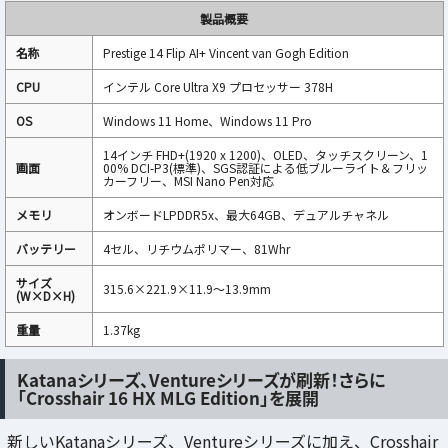
製品概要
名称
Prestige 14 Flip AI+ Vincent van Gogh Edition
CPU
インテル Core Ultra X9 プロセッサー 378H
OS
Windows 11 Home、Windows 11 Pro
14インチ FHD+(1920 x 1200)、OLED、タッチスクリーン、1
画面
00% DCI-P3(標準)、SGS認証による低ブルーライト＆フリッ
カーフリー、MSI Nano Pen対応
メモリ
オンボードLPDDR5x、最大64GB、デュアルチャネル
バッテリー
4セル、リチウムポリマー、81Whr
サイズ
315.6×221.9×11.9～13.9mm
(W×D×H)
重量
1.37kg
Katanaシリーズ、Ventureシリーズが刷新！さらに
「Crosshair 16 HX MLG Edition」を展開
新しいKatanaシリーズ、Ventureシリーズに加え、Crosshair