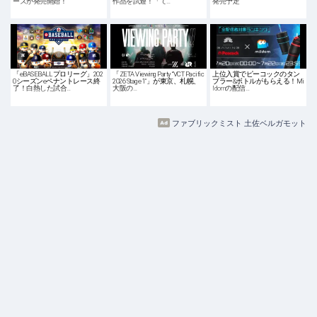
ーズが発売開始！
作品を試遊！「て…
発売予定
「eBASEBALL プロリーグ」202
「ZETA Viewing Party “VCT Pacific
上位入賞でピーコックのタン
0シーズンeペナントレース終
2026 Stage 1″」が東京、札幌、
ブラー&ボトルがもらえる！Mi
了！白熱した試合…
大阪の…
ldomの配信…
ファブリックミスト 土佐ベルガモット