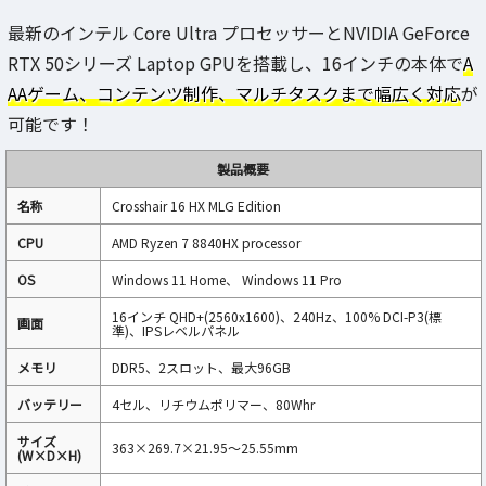
最新のインテル Core Ultra プロセッサーとNVIDIA GeForce
RTX 50シリーズ Laptop GPUを搭載し、16インチの本体で
A
AAゲーム、コンテンツ制作、マルチタスクまで幅広く対応
が
可能です！
製品概要
名称
Crosshair 16 HX MLG Edition
CPU
AMD Ryzen 7 8840HX processor
OS
Windows 11 Home、 Windows 11 Pro
16インチ QHD+(2560x1600)、240Hz、100% DCI-P3(標
画面
準)、IPSレベルパネル
メモリ
DDR5、2スロット、最大96GB
バッテリー
4セル、リチウムポリマー、80Whr
サイズ
363×269.7×21.95～25.55mm
(W×D×H)