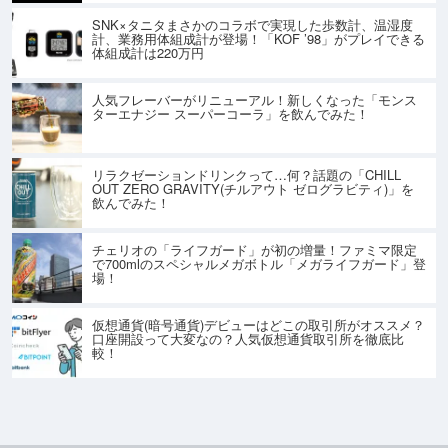
SNK×タニタまさかのコラボで実現した歩数計、温湿度
計、業務用体組成計が登場！「KOF ’98」がプレイできる
体組成計は220万円
人気フレーバーがリニューアル！新しくなった「モンス
ターエナジー スーパーコーラ」を飲んでみた！
リラクゼーションドリンクって…何？話題の「CHILL
OUT ZERO GRAVITY(チルアウト ゼログラビティ)」を
飲んでみた！
チェリオの「ライフガード」が初の増量！ファミマ限定
で700mlのスペシャルメガボトル「メガライフガード」登
場！
仮想通貨(暗号通貨)デビューはどこの取引所がオススメ？
口座開設って大変なの？人気仮想通貨取引所を徹底比
較！