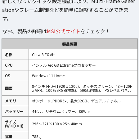
新しくなったクイック設定機能により、Multi-Frame Gener
ationやフレーム制御などを簡単に調整することができま
す。
なお、製品の詳細は
MSI公式サイト
をチェック！
製品概要
名称
Claw 8 EX AI+
CPU
インテル Arc G3 Extremeプロセッサー
OS
Windows 11 Home
8インチ FHD+(1920 x 1200)、タッチスクリーン、48～120H
画面
z VRR、100% sRGB(標準)、500its(標準)、IPSレベルパネル
メモリ
オンボードLPDDR5x、最大32GB、デュアルチャネル
バッテリー
4セル、リチウムポリマー、80Whr
サイズ
296～321×130×25～48mm
(W×D×H)
重量
785g