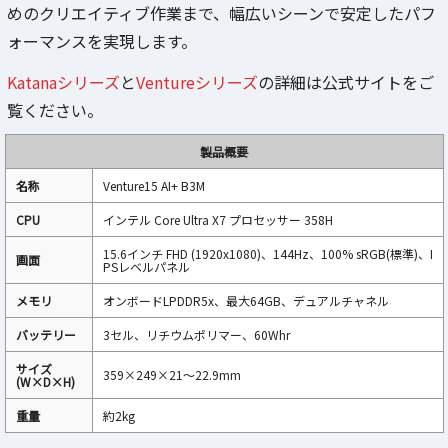
めのクリエイティブ作業まで、幅広いシーンで安定したパフ
ォーマンスを実現します。
Katanaシリーズ
と
Ventureシリーズ
の詳細は公式サイトをご
覧ください。
製品概要
名称
Venture15 AI+ B3M
CPU
インテル Core Ultra X7 プロセッサー 358H
15.6インチ FHD (1920x1080)、144Hz、100% sRGB(標準)、I
画面
PSレベルパネル
メモリ
オンボードLPDDR5x、最大64GB、デュアルチャネル
バッテリー
3セル、リチウムポリマー、60Whr
サイズ
359×249×21～22.9mm
(W×D×H)
重量
約2kg