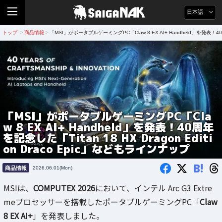
日本語
トップ
商品情報
「MSI」がポータブルゲーミングPC「Claw 8 EX AI+ Handheld」を発表！40周年
>
>
「MSI」がポータブルゲーミングPC「Cla
w 8 EX AI+ Handheld」を発表！40周年
を記念した「Titan 18 HX Dragon Editi
on Draco Epic」などもラインナップ
B!
商品情報
2026.06.01(Mon)
MSIは、
COMPUTEX 2026
において、インテル Arc G3 Extre
meプロセッサーを搭載したポータブルゲーミングPC「
Claw
8 EX AI+
」を発表しました。