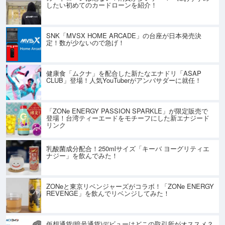
したい初めてのカードローンを紹介！
SNK「MVSX HOME ARCADE」の台座が日本発売決
定！数が少ないので急げ！
健康食「ムクナ」を配合した新たなエナドリ「ASAP
CLUB」登場！人気YouTuberがアンバサダーに就任！
「ZONe ENERGY PASSION SPARKLE」が限定販売で
登場！台湾ティーエードをモチーフにした新エナジード
リンク
乳酸菌成分配合！250mlサイズ「キーバ ヨーグリティエ
ナジー」を飲んでみた！
ZONeと東京リベンジャーズがコラボ！「ZONe ENERGY
REVENGE」を飲んでリベンジしてみた！
仮想通貨(暗号通貨)デビューはどこの取引所がオススメ？