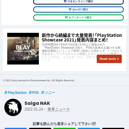
ゲオオンラインで探す
Qoo10で探す
セブンネットで探す
新作から続編まで大量発表！「PlayStation
Showcase 2021」発表内容まとめ！
日本時間2021年9月10日(金) 5:00より放送された
「PlayStation Showcase 2021」 PS5の未来をお届けする映
像配信番組ということで朝早い放送にも関わらず、いつもより
早起きをしてリアルタイムで視聴したゲームファンも数多くい
たようですね。 そうは言っても、日本では平日の早朝と言うこ
Read more
ともあ
© 2022 Sony Interactive Entertainment Inc. All Rights Reserved.
PlayStation
PS5
ソニー
Saiga NAK
-
2022.01.24
業界ニュース
記事を読んだら是非シェアして下さい