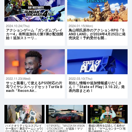
2024.10.24(Thu)
2024.01.15(Mon)
アクションゲーム「ガンダムブレイ
鳥山明氏原作のアクションRPG「S
カー4」有料追加DLC第1弾が配信開
AND LAND」が2024年4月25日に発
始！追加ストーリ…
売決定！予約受付を開…
2022.11.23(Wed)
2022.03.10(Thu)
サッと装着して使えるPS5対応の片
初出し情報や追加情報盛りだくさ
耳ワイヤレスヘッドセットTurtle B
ん！「State of Play | 3.10.22」発
each「Recon Air…
表内容まとめ！
ハイクオリティなコスプレイ
GT SPORTに「MAZDA RX-VISION
番組20周年を記念して名作が
ヤー達が！東京ゲームショウ2
GT3 CONCEPT」が追加！マツ
蘇る！「ゲームセンターCX 有
022で見掛けた美人コスプレイ
ダ設立100周年記…
野の挑戦状 1+2 R…