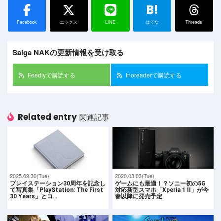
B!
Facebook
エックス
LINE
はてな
Threads
Saiga NAKの更新情報を受け取る
Feedlyで購読する
Inoreaderで購読する
Related entry
関連記事
2025.09.30(Tue)
2020.03.03(Tue)
プレイステーション30周年を記念し
ゲームにも最適！？ソニー初の5G
て写真集「PlayStation: The First
対応新型スマホ「Xperia 1 II」が今
30 Years」とコ…
春以降に発売予定