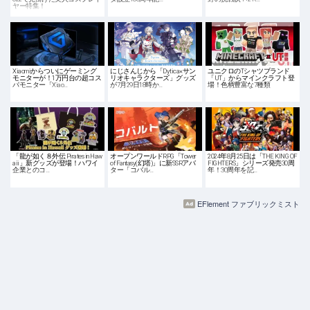
ヤー特集！
Xiaomiからついにゲーミング
にじさんじから「Dytica×サン
ユニクロのTシャツブランド
モニターが！1万円台の超コス
リオキャラクターズ」グッズ
「UT」からマインクラフト登
パモニター「Xiao…
が7月29日18時か…
場！色柄豊富な7種類
「龍が如く８外伝 Pirates in Haw
オープンワールドRPG「Tower
2024年8月25日は「THE KING OF
aii」新グッズが登場！ハワイ
of Fantasy(幻塔)」に新SSRアバ
FIGHTERS」シリーズ発売30周
企業とのコ…
ター「コバル…
年！30周年を記…
EFlement ファブリックミスト