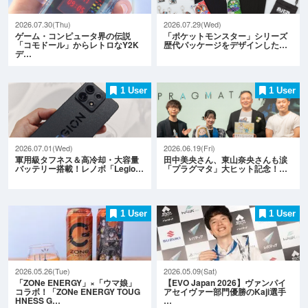
2026.07.30(Thu)
2026.07.29(Wed)
ゲーム・コンピュータ界の伝説
「ポケットモンスター」シリーズ
「コモドール」からレトロなY2K
歴代パッケージをデザインした…
デ…
1 User
1 User
2026.07.01(Wed)
2026.06.19(Fri)
軍用級タフネス＆高冷却・大容量
田中美央さん、東山奈央さんも涙
バッテリー搭載！レノボ「Legio…
「プラグマタ」大ヒット記念！…
1 User
1 User
2026.05.26(Tue)
2026.05.09(Sat)
「ZONe ENERGY」×「ウマ娘」
【EVO Japan 2026】ヴァンパイ
コラボ！「ZONe ENERGY TOUG
アセイヴァー部門優勝のKaji選手
HNESS G…
…