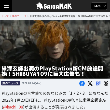
日本語
トップ
業界ニュース
米津玄師出演のPlayStation新CM放送開始！SHIBUYA109に巨大広告も
>
>
米津玄師出演のPlayStation新CM放送開
始！SHIBUYA109に巨大広告も！
B!
業界ニュース
2022.01.24(Mon)
PlayStationの合言葉でのおなじみの「
1・2・3
」にちなんだ
2022年1月23日(日)に、PlayStationの新CMに
米津玄師さん
(
@hachi_08
)が出演することが発表されました。