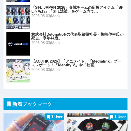
「SFL JAPAN 2026」参戦チームの応援アイテム「SF
Lうちわ」「SFL法被」をゲーム内で…
2026.08.03(Mon)
株式会社DetonatioNの代表取締役社長・梅崎伸幸氏が
死去、享年44歳。
2026.08.03(Mon)
【ACGHK 2026】「アニメイト」「Medialink」ブー
スレポート！「Identity V」や「映画…
2026.08.03(Mon)
新着ブックマーク
1 User
1 User