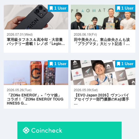
1 User
1 User
2026.07.01(Wed)
2026.06.19(Fri)
軍用級タフネス＆高冷却・大容量
田中美央さん、東山奈央さんも涙
バッテリー搭載！レノボ「Legio…
「プラグマタ」大ヒット記念！…
1 User
1 User
2026.05.26(Tue)
2026.05.09(Sat)
「ZONe ENERGY」×「ウマ娘」
【EVO Japan 2026】ヴァンパイ
コラボ！「ZONe ENERGY TOUG
アセイヴァー部門優勝のKaji選手
HNESS G…
…