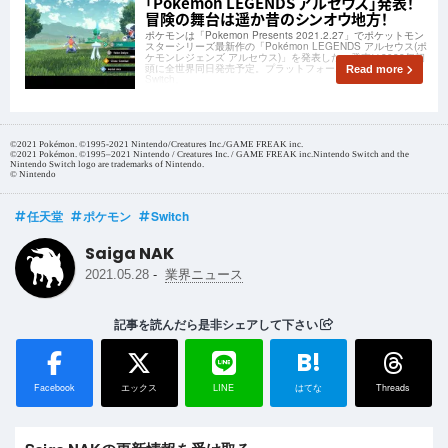
「Pokémon LEGENDS アルセウス」発表！
冒険の舞台は遥か昔のシンオウ地方！
ポケモンは「Pokemon Presents 2021.2.27」でポケットモン
スターシリーズ最新作の「Pokémon LEGENDS アルセウス(ポ
ケモンレジェンズ アルセウス)」を発表した。発売は2022年初
頭に全世界同日発売予定。プラットフォームはNintendo
Read more
Switch。
©2021 Pokémon. ©1995-2021 Nintendo/Creatures Inc./GAME FREAK inc.
©2021 Pokémon. ©1995–2021 Nintendo / Creatures Inc. / GAME FREAK inc.Nintendo Switch and the
Nintendo Switch logo are trademarks of Nintendo.
© Nintendo
任天堂
ポケモン
Switch
Saiga NAK
-
2021.05.28
業界ニュース
記事を読んだら是非シェアして下さい
B!
Facebook
エックス
LINE
はてな
Threads