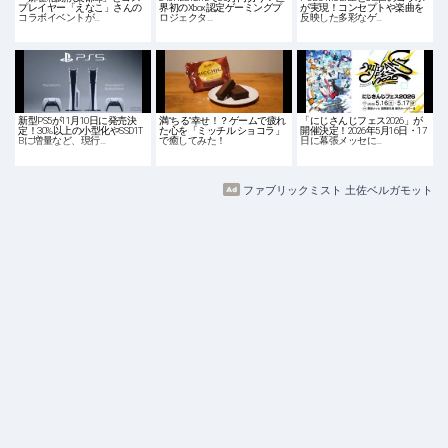
プレイヤー「えなこ」さんの
界初のXbox認定ゲーミングプ
が実現！コンセプトや楽曲を
コラボイベントが…
ロジェクタ…
反映した多彩なゲ…
新型PS5が11月10日に発売決
満“ちる”幸せ！？ゲームで疲れ
「にじさんじフェス2026」が
定！30%以上の小型化やSSD1T
た心を「ミッチル ショコラ」
開催決定！2026年5月16日・17
Bに増量など、現行…
で癒してみた！
日に幕張メッセに…
ファブリックミスト 土佐ベルガモット