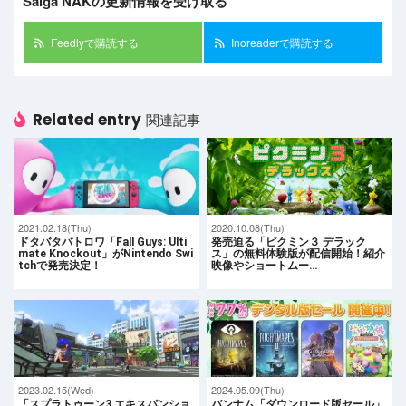
Saiga NAKの更新情報を受け取る
Feedlyで購読する
Inoreaderで購読する
Related entry
関連記事
2021.02.18(Thu)
2020.10.08(Thu)
ドタバタバトロワ「Fall Guys: Ulti
発売迫る「ピクミン３ デラック
mate Knockout」がNintendo Swi
ス」の無料体験版が配信開始！紹介
tchで発売決定！
映像やショートムー…
2023.02.15(Wed)
2024.05.09(Thu)
「スプラトゥーン3 エキスパンショ
バンナム「ダウンロード版セール」