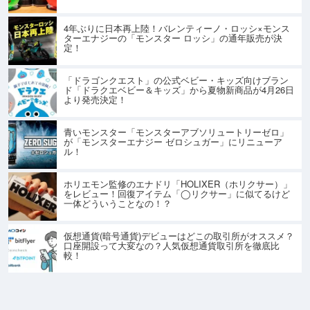
4年ぶりに日本再上陸！バレンティーノ・ロッシ×モンス
ターエナジーの「モンスター ロッシ」の通年販売が決
定！
「ドラゴンクエスト」の公式ベビー・キッズ向けブラン
ド「ドラクエベビー＆キッズ」から夏物新商品が4月26日
より発売決定！
青いモンスター「モンスターアブソリュートリーゼロ」
が「モンスターエナジー ゼロシュガー」にリニューア
ル！
ホリエモン監修のエナドリ「HOLIXER（ホリクサー）」
をレビュー！回復アイテム「◯リクサー」に似てるけど
一体どういうことなの！？
仮想通貨(暗号通貨)デビューはどこの取引所がオススメ？
口座開設って大変なの？人気仮想通貨取引所を徹底比
較！