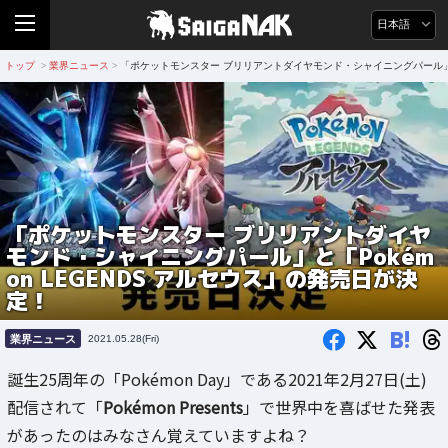
日本語
トップ
業界ニュース
「ポケットモンスター ブリリアントダイヤモンド・シャイニングパール」と「
>
>
「ポケットモンスター ブリリアントダイヤ
モンド・シャイニングパール」と「Pokém
on LEGENDS アルセウス」の発売日が決
定！
B!
業界ニュース
2021.05.28(Fri)
誕生25周年の「Pokémon Day」である2021年2月27日(土)
配信されて「
Pokémon Presents
」で世界中を喜ばせた発表
があったのはみなさん覚えていますよね？