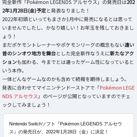
完全新作「Pokémon LEGENDS アルセウス」の発売日は
202
2年1月28日(金)予定
と発表なりました！
2022年初頭といってもまさか1月中に発売になるとは思って
いませんでしたし、かなり嬉しい！お年玉を残しておきまし
ょう！
まだポケモントレーナーやポケモンリーグの概念もない
遠い
昔のシンオウ地方を舞台
とした完全新作なうえに
新たなアク
ション
も加わる、今までとは違ったゲーム性になっていると
いう本作。
一体どんなゲームなのかも含めて続報を期待しましょう。
発表に合わせてマイニンテンドーストアで「
Pokémon LEGE
NDS アルセウス
」のページが公開となっていますのでチェ
ックしてみましょう！
Nintendo Switchソフト『Pokémon LEGENDS アルセウ
ス』の発売日が、2022年1月28日（金）に決定！