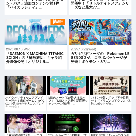
ン・パス」追加コンテンツ第1弾
開催中！「リトルナイトメア」シリ
「ハイカラシティ」…
ーズなど最大77…
2025.06.18(Wed)
2025.10.22(Wed)
「DAEMON X MACHINA TITANIC
ガリガリ君ソーダの「Pokémon LE
SCION」の「解放旅団」キャラ紹
GENDS Z-A」コラボパッケージが
介映像公開！オリジナル…
発売！ポケモン・ガリ…
ハイクオリティなコスプレイ
MSIのノートPCが最大18％オ
バトンを繋いでクリアを目指
ヤー達が！東京ゲームショウ2
フ！「MSIストア新生活応援キ
せ！「ドラゴンズドグマ 2」体
022で見掛けた美人コスプレイ
ャンペーン第2弾」…
験スポットがカ…
ヤー特集！
「麻雀格闘倶楽部Sp」とコス
240Hz&4.2msで20万円切り！世
PUBG MOBILEとaespaのコラボ