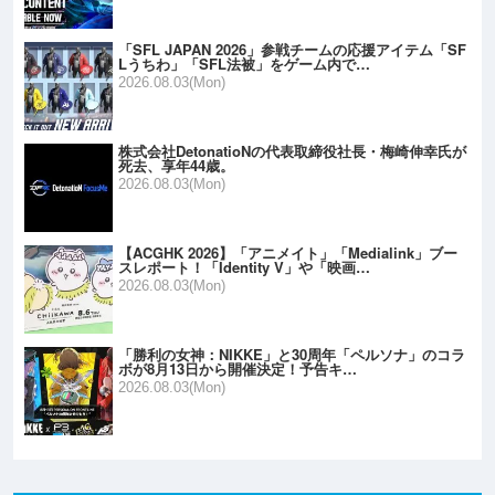
「SFL JAPAN 2026」参戦チームの応援アイテム「SF
Lうちわ」「SFL法被」をゲーム内で…
2026.08.03(Mon)
株式会社DetonatioNの代表取締役社長・梅崎伸幸氏が
死去、享年44歳。
2026.08.03(Mon)
【ACGHK 2026】「アニメイト」「Medialink」ブー
スレポート！「Identity V」や「映画…
2026.08.03(Mon)
「勝利の女神：NIKKE」と30周年「ペルソナ」のコラ
ボが8月13日から開催決定！予告キ…
2026.08.03(Mon)