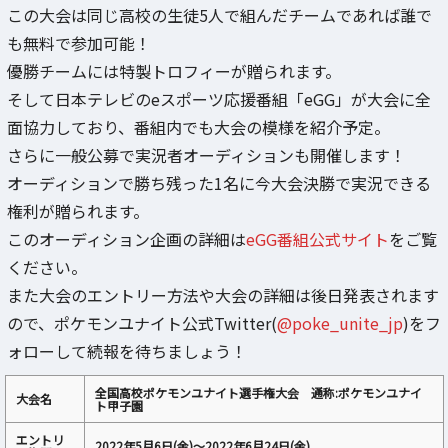
この大会は同じ高校の生徒5人で組んだチームであれば誰で
も無料で参加可能！
優勝チームには特製トロフィーが贈られます。
そして日本テレビのeスポーツ応援番組「eGG」が大会に全
面協力しており、番組内でも大会の模様を紹介予定。
さらに一般公募で実況者オーディションも開催します！
オーディションで勝ち残った1名に今大会決勝で実況できる
権利が贈られます。
このオーディション企画の詳細は
eGG番組公式サイト
をご覧
ください。
また大会のエントリー方法や大会の詳細は後日発表されます
ので、ポケモンユナイト公式Twitter(
@poke_unite_jp
)をフ
ォローして続報を待ちましょう！
全国高校ポケモンユナイト選手権大会 通称:ポケモンユナイ
大会名
ト甲子園
エントリ
2022年5月6日(金)～2022年6月24日(金)