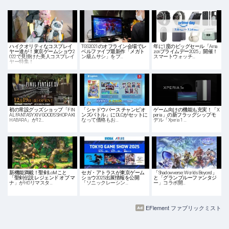
ハイクオリティなコスプレイ
TGS2021のオフライン会場でレ
年に1度のビッグセール「Ama
ヤー達が！東京ゲームショウ2
ベルファイブ最新作「メガト
zonプライムデー2025」開催！
022で見掛けた美人コスプレイ
ン級ムサシ」をプ…
スマートウォッチ…
ヤー特集！
初の常設グッズショップ「FIN
「シャドウバース チャンピオ
ゲーム向けの機能も充実！「X
AL FANTASY XIV GOODS SHOP AKI
ンズバトル」にDLCがセットに
peria」の新フラッグシップモ
HABARA」が12…
なって価格もお…
デル「Xperia 1 …
新機能満載！聖剣LoMこと
セガ・アトラスが東京ゲーム
「Shadowverse: Worlds Beyond」
「聖剣伝説 レジェンド オブ マ
ショウ2025出展情報を公開
と「グランブルーファンタジ
ナ」がHDリマスタ…
「ソニックレーシン…
ー」コラボ開…
EFlement ファブリックミスト