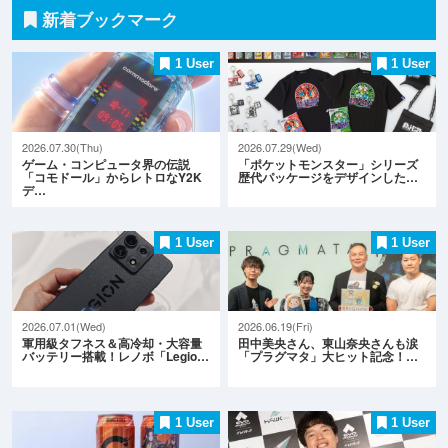
新着ブックマーク
1 User
1 User
2026.07.30(Thu)
2026.07.29(Wed)
ゲーム・コンピュータ界の伝説
「ポケットモンスター」シリーズ
「コモドール」からレトロなY2K
歴代パッケージをデザインした…
デ…
1 User
1 User
2026.07.01(Wed)
2026.06.19(Fri)
軍用級タフネス＆高冷却・大容量
田中美央さん、東山奈央さんも涙
バッテリー搭載！レノボ「Legio…
「プラグマタ」大ヒット記念！…
1 User
1 User