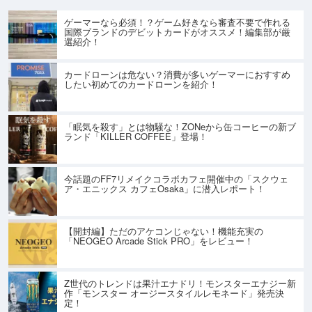
ゲーマーなら必須！？ゲーム好きなら審査不要で作れる
国際ブランドのデビットカードがオススメ！編集部が厳
選紹介！
カードローンは危ない？消費が多いゲーマーにおすすめ
したい初めてのカードローンを紹介！
「眠気を殺す」とは物騒な！ZONeから缶コーヒーの新ブ
ランド「KILLER COFFEE」登場！
今話題のFF7リメイクコラボカフェ開催中の「スクウェ
ア・エニックス カフェOsaka」に潜入レポート！
【開封編】ただのアケコンじゃない！機能充実の
「NEOGEO Arcade Stick PRO」をレビュー！
Z世代のトレンドは果汁エナドリ！モンスターエナジー新
作「モンスター オージースタイルレモネード」発売決
定！