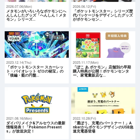
2026.07.06(Mon)
2026.06.12(Fri)
メタモンがいろいろなポケモンにへ
「ポケットモンスター」シリーズ歴
んしんしたグッズ「へんしん！メタ
代パッケージをデザインしたグッズ
モン」シリーズ…
がポケモンセン…
2023.12.14(Thu)
2025.11.17(Mon)
「ポケットモンスター スカーレッ
「ぽこ あ ポケモン」店舗別の早期
ト・バイオレット ゼロの秘宝」の
購入特典が公開！ポケモンセンタ
「後編・藍の円盤…
ー、家電量販店な…
2021.08.16(Mon)
2022.10.28(Fri)
ダイパリメイク&アルセウスの最新
「選ぼう、充電のパートナー！」A
情報発表！「Pokémon Present
nkerからポケモンデザインのUSB急
s」が放送決定！
速充電器登場