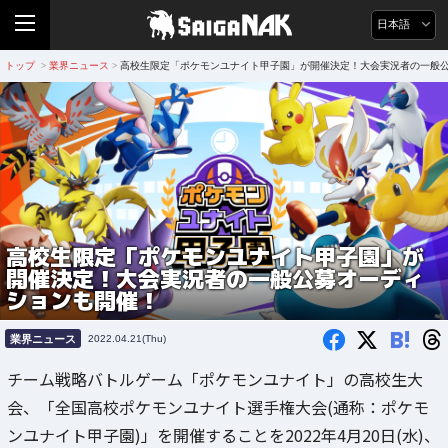
日本語
トップ
業界ニュース
高校生限定「ポケモンユナイト甲子園」が開催決定！大会実況者の一般
>
>
高校生限定「ポケモンユナイト甲子園」が
開催決定！大会実況者の一般公募オーディ
ションも開催！
B!
業界ニュース
2022.04.21(Thu)
チーム戦略バトルゲーム「ポケモンユナイト」の高校生大
会、「全国高校ポケモンユナイト選手権大会(通称：ポケモ
ンユナイト甲子園)」を開催することを2022年4月20日(水)、