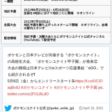
ー期間
2022年6月25日(土)・6月26日(日)
地区予選
全国を4地区に分けて地区ごとに開催 ※オンライン
2022年7月30日(土)
全国大会
地区予選を勝ち上がった４チームで開催 ※オフライン、会場
は都内スタジオ
地区予選・決勝大会ともにポケモンユナイト公式チャンネル
配信情報
(YouTube)にて配信予定
ポケモンと日本テレビが共催する『ポケモンユナイト』
の高校生大会、「ポケモンユナイト甲子園」が発表👏
大会の模様は日本テレビのeスポーツ応援番組「eGG」で
も紹介されるぞ❗
5月6日（金）からエントリースタート📝
https://t.co/UCIO
aqBv8J
#ポケモンユナイト
#ポケモンユナイト甲子園
pic.
twitter.com/os2FULBLdO
— ポケモンユナイト公式 (@poke_unite_jp)
April 19, 2022