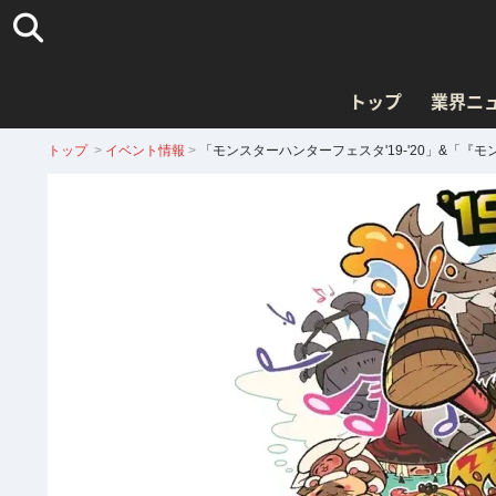
トップ
業界ニ
トップ
>
イベント情報
>
「モンスターハンターフェスタ'19-'20」&「『