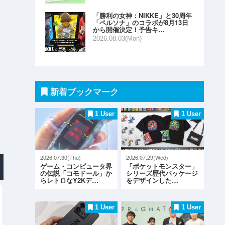
「勝利の女神：NIKKE」と30周年
「ペルソナ」のコラボが8月13日
から開催決定！予告キ…
2026.08.03(Mon)
新着ブックマーク
1 User
1 User
2026.07.30(Thu)
2026.07.29(Wed)
ゲーム・コンピュータ界
「ポケットモンスター」
の伝説「コモドール」か
シリーズ歴代パッケージ
らレトロなY2Kデ…
をデザインした…
1 User
1 User