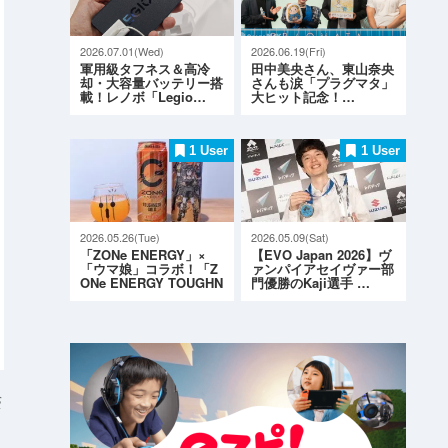
2026.07.01(Wed)
2026.06.19(Fri)
軍用級タフネス＆高冷
田中美央さん、東山奈央
却・大容量バッテリー搭
さんも涙「プラグマタ」
載！レノボ「Legio…
大ヒット記念！…
1 User
1 User
2026.05.26(Tue)
2026.05.09(Sat)
「ZONe ENERGY」×
【EVO Japan 2026】ヴ
「ウマ娘」コラボ！「Z
ァンパイアセイヴァー部
ONe ENERGY TOUGHN
門優勝のKaji選手 …
ESS G…
S