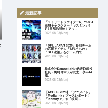
最新記事
「ストリートファイター6」Year 4
追加キャラクター「ヤスミン」8
月3日配信開始！アッ…
2026.08.03(Mon)
「SFL JAPAN 2026」参戦チーム
の応援アイテム「SFLうちわ」
「SFL法被」をゲーム内で…
2026.08.03(Mon)
株式会社DetonatioNの代表取締役
社長・梅崎伸幸氏が死去、享年44
歳。
2026.08.03(Mon)
【ACGHK 2026】「アニメイト」
「Medialink」ブースレポート！
「Identity V」や「映画…
2026.08.03(Mon)