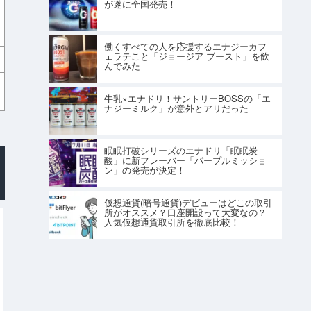
が遂に全国発売！
働くすべての人を応援するエナジーカフ
ェラテこと「ジョージア ブースト」を飲
んでみた
牛乳×エナドリ！サントリーBOSSの「エ
ナジーミルク」が意外とアリだった
眠眠打破シリーズのエナドリ「眠眠炭
酸」に新フレーバー「パープルミッショ
ン」の発売が決定！
仮想通貨(暗号通貨)デビューはどこの取引
所がオススメ？口座開設って大変なの？
人気仮想通貨取引所を徹底比較！