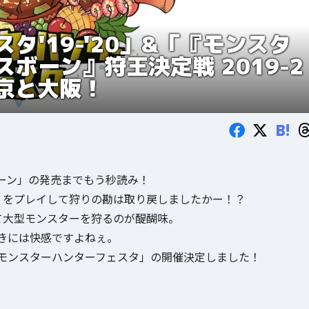
'19-'20」&「『モンスタ
ボーン』狩王決定戦 2019-2
京と大阪！
B!
ーン」の発売までもう秒読み！
」をプレイして狩りの勘は取り戻しましたかー！？
て大型モンスターを狩るのが醍醐味。
きには快感ですよねぇ。
モンスターハンターフェスタ」の開催決定しました！