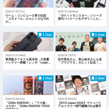
2026.07.30(Thu)
2026.07.29(Wed)
ゲーム・コンピュータ界の伝説
「ポケットモンスター」シリーズ
「コモドール」からレトロなY2K
歴代パッケージをデザインした…
デ…
1 User
1 User
2026.07.01(Wed)
2026.06.19(Fri)
軍用級タフネス＆高冷却・大容量
田中美央さん、東山奈央さんも涙
バッテリー搭載！レノボ「Legio…
「プラグマタ」大ヒット記念！…
1 User
1 User
2026.05.26(Tue)
2026.05.09(Sat)
「ZONe ENERGY」×「ウマ娘」
【EVO Japan 2026】ヴァンパイ
コラボ！「ZONe ENERGY TOUG
アセイヴァー部門優勝のKaji選手