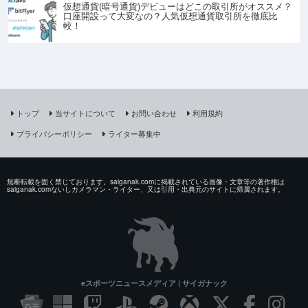
仮想通貨(暗号通貨)デビューはどこの取引所がオススメ？
口座開設って大変なの？人気仮想通貨取引所を徹底比
較！
トップ
当サイトについて
お問い合わせ
利用規約
プライバシーポリシー
ライター募集中
無断転載を固く禁じております。saiganak.comに掲載されている画像・文章等の著作権は
saiganak.comないしカメラマン・ライター、又は引用・出典元のサイトに帰属されます。
eスポーツニュースメディア | サイガナック