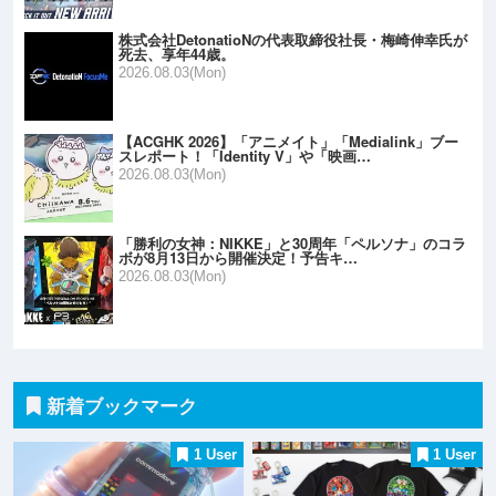
株式会社DetonatioNの代表取締役社長・梅崎伸幸氏が
死去、享年44歳。
2026.08.03(Mon)
【ACGHK 2026】「アニメイト」「Medialink」ブー
スレポート！「Identity V」や「映画…
2026.08.03(Mon)
「勝利の女神：NIKKE」と30周年「ペルソナ」のコラ
ボが8月13日から開催決定！予告キ…
2026.08.03(Mon)
新着ブックマーク
1 User
1 User