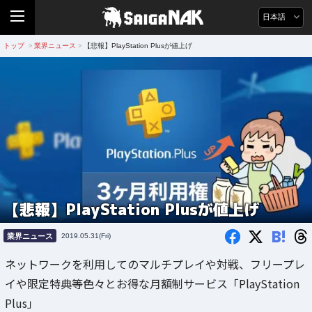
日本語
トップ
業界ニュース
【悲報】PlayStation Plusが値上げ
>
>
【悲報】PlayStation Plusが値上げ
B!
業界ニュース
2019.05.31(Fri)
ネットワークを利用してのマルチプレイや対戦、フリープレ
イや限定特典等色々とお得な月額制サービス「PlayStation
Plus」