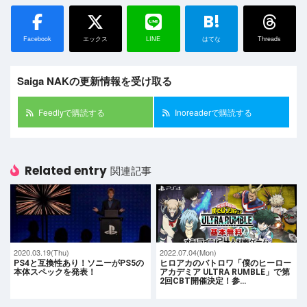
B!
Facebook
エックス
LINE
はてな
Threads
Saiga NAKの更新情報を受け取る
Feedlyで購読する
Inoreaderで購読する
Related entry
関連記事
2020.03.19(Thu)
2022.07.04(Mon)
PS4と互換性あり！ソニーがPS5の
ヒロアカのバトロワ「僕のヒーロー
本体スペックを発表！
アカデミア ULTRA RUMBLE」で第
2回CBT開催決定！参…