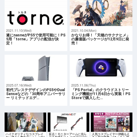
2021.11.10(Wed)
2021.10.04(Mon)
遂にnasneがPS5で使用可能に！PS
かなりお得！「天穂のサクナヒメ」
5用「torne」アプリの配信が決
の廉価版パッケージが12月9日に発
定！
売！
2025.07.16(Wed)
2025.11.06(Thu)
初代プレステデザインのPS5やDual
「PS Portal」のクラウドストリー
Senseなどの「30周年アニバーサリ
ミング機能が11月6日から実装！PS
ー リミテッドエデ…
Storeで購入した…
ハイクオリティなコスプレイ
盲点！モニターアームに光ら
人気コスプレイヤー伊織もえ