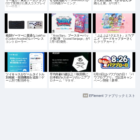
ヤー達が！東京ゲームショウ2
せる余地あり！JAPANNEXTが
さん初の個展「#きゅるん 伊
022で見掛けた美人コスプレイ
LED内蔵ゲーミング…
織もえ展」が10月7…
ヤー特集！
格闘ゲーマーに最適なJunkFoo
「Xross Stars」ブースターパッ
「ぷよぷよ!!クエスト」とTVア
d Custom Arcadesのレバーレス
ク第2弾「Exceed Rampage」が1
ニメ「カードキャプターさく
コントローラー…
2月19日発売…
ら クリアカード…
ツイキャスがゲームタイトル
平均年齢65歳以上！秋田県に
8月26日はパワプロの日！「パ
別検索・視聴機能を追加！ゲ
日本初のeスポーツのシニアプ
ワプロアプリ」で記念キャン
ーム別で配信枠を…
ロチーム「マタギ…
ペーン開催！豪華…
EFlement ファブリックミスト