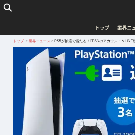
トップ
業界ニ
トップ
>
業界ニュース
>
PS5が抽選で当たる！｢PSNのアカウント＆LIN