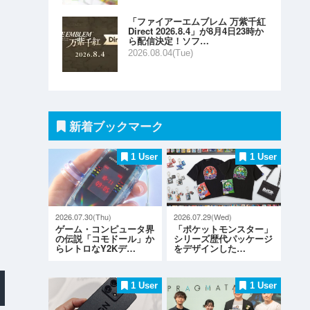
「ファイアーエムブレム 万紫千紅
Direct 2026.8.4」が8月4日23時か
ら配信決定！ソフ…
2026.08.04(Tue)
新着ブックマーク
1 User
1 User
2026.07.30(Thu)
2026.07.29(Wed)
ゲーム・コンピュータ界
「ポケットモンスター」
の伝説「コモドール」か
シリーズ歴代パッケージ
らレトロなY2Kデ…
をデザインした…
1 User
1 User