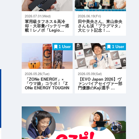
2026.07.01(Wed)
2026.06.19(Fri)
軍用級タフネス＆高冷
田中美央さん、東山奈央
却・大容量バッテリー搭
さんも涙「プラグマタ」
載！レノボ「Legio…
大ヒット記念！…
1 User
1 User
2026.05.26(Tue)
2026.05.09(Sat)
「ZONe ENERGY」×
【EVO Japan 2026】ヴ
「ウマ娘」コラボ！「Z
ァンパイアセイヴァー部
ONe ENERGY TOUGHN
門優勝のKaji選手 …
ESS G…