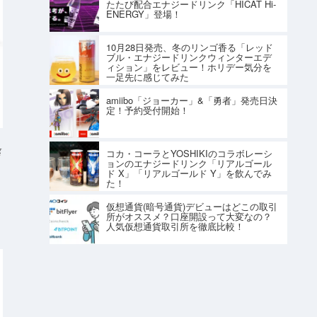
たたび配合エナジードリンク「HICAT Hi-
ENERGY」登場！
10月28日発売、冬のリンゴ香る「レッド
ブル・エナジードリンクウィンターエデ
ィション」をレビュー！ホリデー気分を
一足先に感じてみた
amiibo「ジョーカー」&「勇者」発売日決
定！予約受付開始！
g
コカ・コーラとYOSHIKIのコラボレーシ
ョンのエナジードリンク「リアルゴール
ド X」「リアルゴールド Y」を飲んでみ
た！
仮想通貨(暗号通貨)デビューはどこの取引
所がオススメ？口座開設って大変なの？
人気仮想通貨取引所を徹底比較！