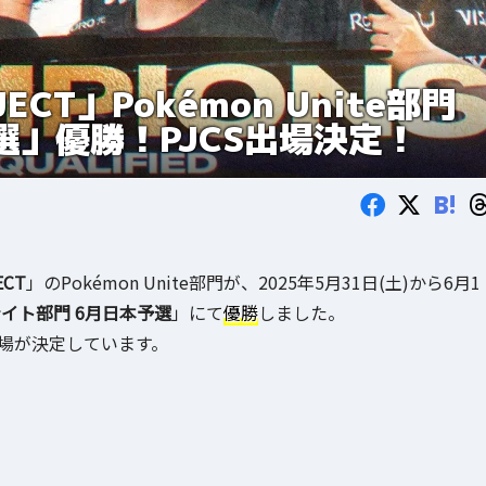
CT」Pokémon Unite部門
予選」優勝！PJCS出場決定！
B!
ECT
」のPokémon Unite部門が、2025年5月31日(土)から6月1
ユナイト部門 6月日本予選
」にて
優勝
しました。
場が決定しています。