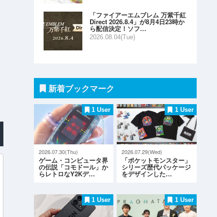
「ファイアーエムブレム 万紫千紅
Direct 2026.8.4」が8月4日23時か
ら配信決定！ソフ…
2026.08.04(Tue)
新着ブックマーク
1 User
1 User
2026.07.30(Thu)
2026.07.29(Wed)
ゲーム・コンピュータ界
「ポケットモンスター」
の伝説「コモドール」か
シリーズ歴代パッケージ
らレトロなY2Kデ…
をデザインした…
1 User
1 User