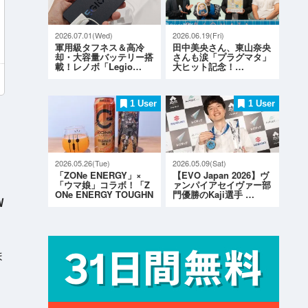
2026.07.01(Wed)
2026.06.19(Fri)
軍用級タフネス＆高冷
田中美央さん、東山奈央
却・大容量バッテリー搭
さんも涙「プラグマタ」
載！レノボ「Legio…
大ヒット記念！…
1 User
1 User
2026.05.26(Tue)
2026.05.09(Sat)
「ZONe ENERGY」×
【EVO Japan 2026】ヴ
「ウマ娘」コラボ！「Z
ァンパイアセイヴァー部
ONe ENERGY TOUGHN
門優勝のKaji選手 …
W
ESS G…
ま