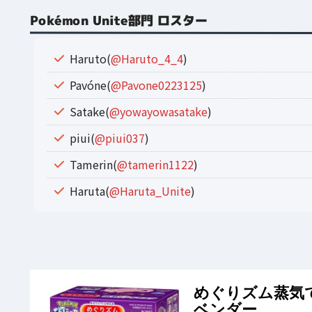
Pokémon Unite部門 ロスター
Haruto(
@Haruto_4_4
)
Pavóne(
@Pavone0223125
)
Satake(
@yowayowasatake
)
piui(
@piui037
)
Tamerin(
@tamerin1122
)
Haruta(
@Haruta_Unite
)
めぐりズム蒸気
ベンダー