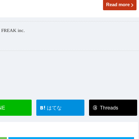
Read more
 FREAK inc.
NE
はてな
Threads
B!