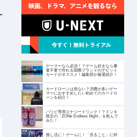
ゲーマーなら必須！？ゲーム好きなら審
査不要で作れる国際ブランドのデビット
カードがオススメ！編集部が厳選紹介！
カードローンは危ない？消費が多いゲー
マーにおすすめしたい初めてのカードロ
ーンを紹介！
パリピ専用エナジードリンク！？ドンキ
限定の「ZONe Endless Night」を飲んで
みた！
推し活に！ゲームに！「見ること」に特