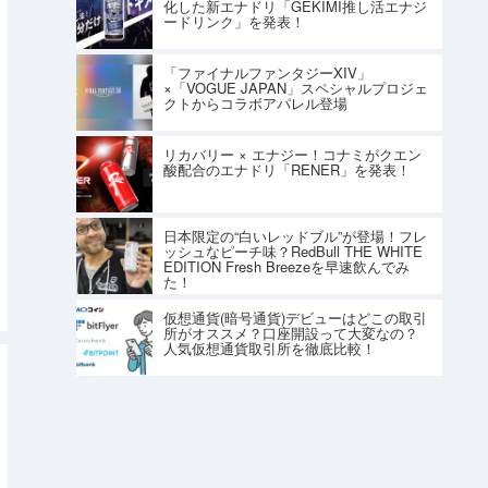
化した新エナドリ「GEKIMI推し活エナジ
ードリンク」を発表！
「ファイナルファンタジーXIV」
×「VOGUE JAPAN」スペシャルプロジェ
クトからコラボアパレル登場
リカバリー × エナジー！コナミがクエン
酸配合のエナドリ「RENER」を発表！
日本限定の“白いレッドブル”が登場！フレ
ッシュなピーチ味？RedBull THE WHITE
EDITION Fresh Breezeを早速飲んでみ
た！
仮想通貨(暗号通貨)デビューはどこの取引
所がオススメ？口座開設って大変なの？
人気仮想通貨取引所を徹底比較！