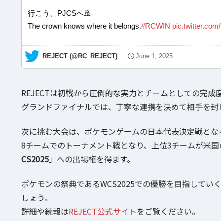
行こう、PJCSへ🚢
The crown knows where it belongs.
#RCWIN
pic.twitter.c
— REJECT (@RC_REJECT)
June 1, 2025
REJECTは初戦から圧倒的な実力とチームとしての完
グランドファイナルでは、丁寧な連携を決めて相手を封
次に挑む大会は、ポケモンゲームの日本代表決定戦とな
8チームでのトーナメント戦となり、上位3チームが米国の
CS2025
」への出場権を得ます。
ポケモンの祭典であるWCS2025での優勝を目指していくRE
しょう。
詳細や続報は
REJECT公式サイト
をご覧ください。