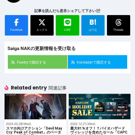
記事を読んだら是非シェアして下さい
B!
Facebook
エックス
LINE
はてな
Threads
Saiga NAKの更新情報を受け取る
Feedlyで購読する
Inoreaderで購読する
Related entry
関連記事
2024.02.28(Wed)
2022.12.21(Wed)
スマホ向けアクション「Devil May
最大81％オフ！？バイオハザード
Cry: Peak of Combat」のベータ
ヴィレッジを含めたセール「CAPC