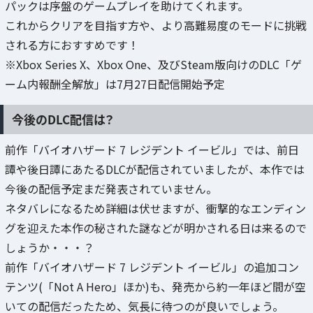
パックは序盤のゲームプレイを助けてくれます。
これからクリアを目指す方や、より高難易度のモードに挑戦
される方におすすめです！
※Xbox Series X、Xbox One、及びSteam版向けのDLC「ゲ
ーム内報酬全解放」は7月27日配信開始予定
今後のDLC配信は？
前作「バイオハザード 7 レジデント イービル」では、前日
譚や後日譚にあたるDLCが配信されていましたが、本作では
今後の配信予定まだ発表されていません。
ネタバレになるため詳細は伏せますが、衝撃的なエンディン
グを迎えた本作の秘された謎などが明かされる日は来るので
しょうか・・・？
前作「バイオハザード 7 レジデント イービル」の追加コン
テンツ(「Not A Hero」ほか)も、発売から約一年ほど間が空
いての配信だったため、気長に待つのが良いでしょう。