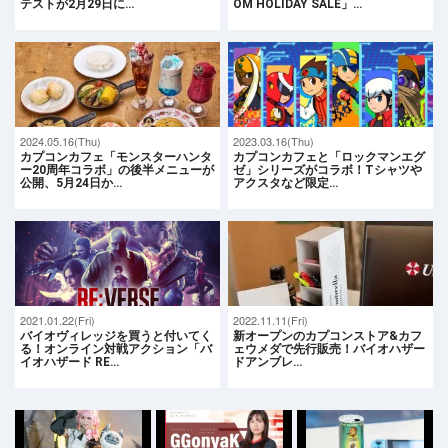
テストが2月29日に…
OM HOLIDAY SALE」…
2024.05.16(Thu)
2023.03.16(Thu)
カプコンカフェ「モンスターハンタ
カプコンカフェと「ロックマンエグ
ー20周年コラボ」の後半メニューが
ゼ」シリーズがコラボ！Tシャツや
公開、5月24日か…
アクスタなど限定…
2021.01.22(Fri)
2022.11.11(Fri)
バイオヴィレッジを買うと付いてく
新オープンのカプコンストア&カフ
る！オンライン対戦アクション「バ
ェウメダで先行販売！バイオハザー
イオハザード RE…
ドアンブレ…