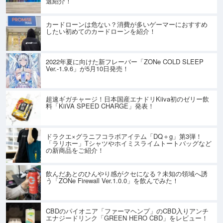
選紹介！
カードローンは危ない？消費が多いゲーマーにおすすめ
したい初めてのカードローンを紹介！
2022年夏に向けた新フレーバー「ZONe COLD SLEEP
Ver.-1.9.6」が5月10日発売！
超速ギガチャージ！日本国産エナドリKiiva初のゼリー飲
料「KiiVA SPEED CHARGE」発表！
ドラクエ×グラニフコラボアイテム「DQ＋g」第3弾！
「ラリホー」Tシャツやホイミスライムトートバッグなど
の新商品をご紹介！
飲んだあとのひんやり感がクセになる？未知の領域へ誘
う「ZONe Firewall Ver.1.0.0」を飲んでみた！
CBDのパイオニア「ファーマヘンプ」のCBD入りアンチ
エナジードリンク「GREEN HERO CBD」をレビュー！