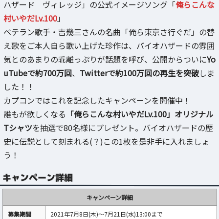
ハザード ヴィレッジ」の公式イメージソング「
俺らこんな
村いやだLv.100
」
ベテラン歌手・吉幾三さんの名曲「‎俺ら東京さ行ぐだ」の替
え歌をご本人自ら歌い上げた珍作は、バイオハザードの雰囲
気とのあまりの乖離っぷりが話題を呼び、公開からついに
Yo
uTubeで約700万回
、
Twitterで約100万回の再生を突破
しま
した！！
カプコンではこれを記念したキャンペーンを開催中！
誰もが欲しくなる
「俺らこんな村いやだLv.100」オリジナル
Tシャツ
を抽選で80名様にプレゼント。バイオハザードの歴
史に伝説として刻まれる(？)この1枚を是非手に入れましょ
う！
キャンペーン詳細
キャンペーン詳細
募集期間
2021年7月8日(木)～7月21日(水)13:00まで