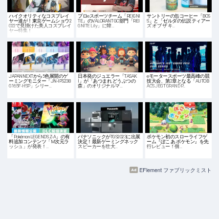
ハイクオリティなコスプレイ
プロeスポーツチーム「REIGNI
サントリーの缶コーヒー「BOS
ヤー達が！東京ゲームショウ2
TE」のVALORANT GC部門「REI
S」と「ゼルダの伝説 ティアー
022で見掛けた美人コスプレイ
GNITE Lily」に韓…
ズ オブ ザ キ…
ヤー特集！
JAPANNEXTから5色展開のゲ
日本発のジュエラー「TASAK
eモータースポーツ最高峰の競
ーミングモニター「JN-IPS238
I」が「あつまれ どうぶつの
技大会、第2章となる「AUTOB
G165F-HSP」シリー…
森」のオリジナルマ…
ACS JEGT GRAND P…
「Pokémon LEGENDS Z-A」の有
パナソニックがTGS2023に出展
ポケモン初のスローライフゲ
料追加コンテンツ「M次元ラ
決定！最新ゲーミングネック
ーム『ぽこ あ ポケモン』を先
ッシュ」が発表！…
スピーカーを壮大…
行レビュー！個…
EFlement ファブリックミスト