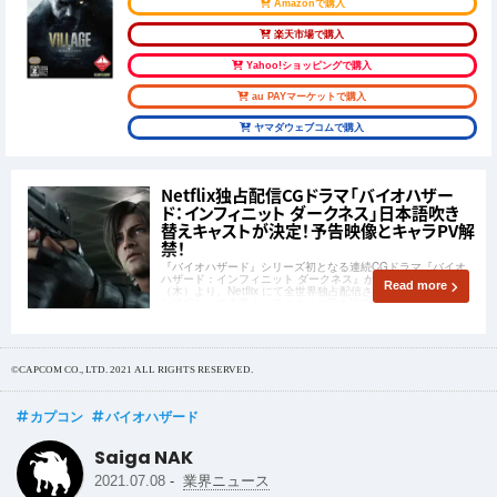
Amazonで購入
楽天市場で購入
Yahoo!ショッピングで購入
au PAYマーケットで購入
ヤマダウェブコムで購入
Netflix独占配信CGドラマ「バイオハザー
ド：インフィニット ダークネス」日本語吹き
替えキャストが決定！予告映像とキャラPV解
禁！
『バイオハザード』シリーズ初となる連続CGドラマ『バイオ
ハザード：インフィニット ダークネス』が、2021年7月8日
Read more
（木）より、Netflix にて全世界独占配信されます。今回、新た
な情報として主要キャラクターの日本語吹き替えキャストが決
定！本予告とキャラクターPV、それぞれの吹き替え映像も同
時公開！
©CAPCOM CO., LTD. 2021 ALL RIGHTS RESERVED.
カプコン
バイオハザード
Saiga NAK
-
2021.07.08
業界ニュース