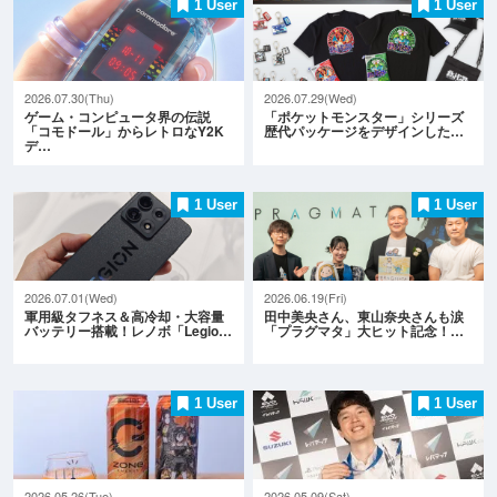
1 User
1 User
2026.07.30(Thu)
2026.07.29(Wed)
ゲーム・コンピュータ界の伝説
「ポケットモンスター」シリーズ
「コモドール」からレトロなY2K
歴代パッケージをデザインした…
デ…
1 User
1 User
2026.07.01(Wed)
2026.06.19(Fri)
軍用級タフネス＆高冷却・大容量
田中美央さん、東山奈央さんも涙
バッテリー搭載！レノボ「Legio…
「プラグマタ」大ヒット記念！…
1 User
1 User
2026.05.26(Tue)
2026.05.09(Sat)