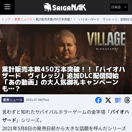
日本語
トップ
業界ニュース
累計販売本数450万本突破！！「バイオハザード ヴィレッジ」追加DL
>
>
累計販売本数450万本突破！！「バイオハ
ザード ヴィレッジ」追加DLC配信開始
「あの動画」の大人気御礼キャンペーン
も…？
B!
業界ニュース
2021.07.08(Thu)
言わずと知れたサバイバルホラーゲームの金字塔「
バイオハ
ザード
」シリーズ。
2021年5月8日の発売日前から大きな話題を呼んだシリーズ