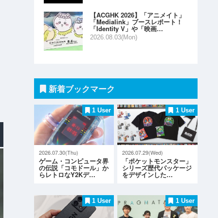
【ACGHK 2026】「アニメイト」
「Medialink」ブースレポート！
「Identity V」や「映画…
2026.08.03(Mon)
新着ブックマーク
1 User
1 User
2026.07.30(Thu)
2026.07.29(Wed)
ゲーム・コンピュータ界
「ポケットモンスター」
の伝説「コモドール」か
シリーズ歴代パッケージ
らレトロなY2Kデ…
をデザインした…
1 User
1 User