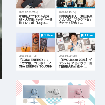
2026.07.01(Wed)
2026.06.19(Fri)
軍用級タフネス＆高冷
田中美央さん、東山奈央
却・大容量バッテリー搭
さんも涙「プラグマタ」
載！レノボ「Legio…
大ヒット記念！…
1 User
1 User
2026.05.26(Tue)
2026.05.09(Sat)
「ZONe ENERGY」×
【EVO Japan 2026】ヴ
「ウマ娘」コラボ！「Z
ァンパイアセイヴァー部
ONe ENERGY TOUGHN
門優勝のKaji選手 …
ESS G…