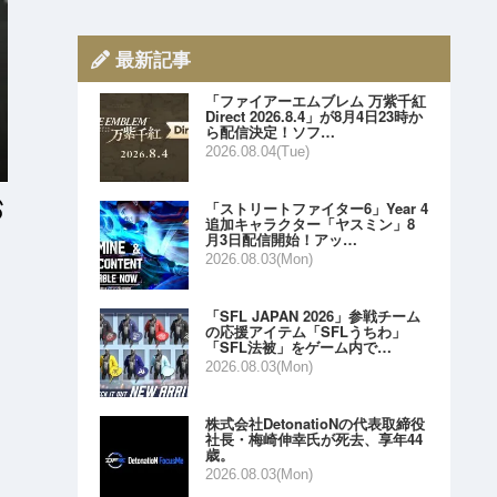
最新記事
「ファイアーエムブレム 万紫千紅
Direct 2026.8.4」が8月4日23時か
ら配信決定！ソフ…
2026.08.04(Tue)
「ストリートファイター6」Year 4
追加キャラクター「ヤスミン」8
月3日配信開始！アッ…
2026.08.03(Mon)
「SFL JAPAN 2026」参戦チーム
の応援アイテム「SFLうちわ」
「SFL法被」をゲーム内で…
2026.08.03(Mon)
株式会社DetonatioNの代表取締役
社長・梅崎伸幸氏が死去、享年44
歳。
2026.08.03(Mon)