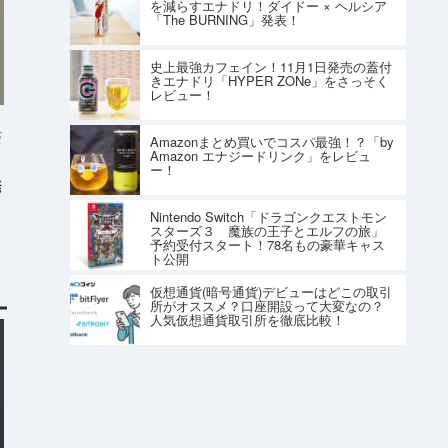
を減らすエナドリ！ダイドー × ヘルシア
「The BURNING」発表！
史上最強カフェイン！11月1日発売の蓋付
きエナドリ「HYPER ZONe」をさっそく
レビュー！
S
Amazonまとめ買いでコスパ最強！？「by
Amazon エナジードリンク」をレビュ
ー！
発
Nintendo Switch「ドラゴンクエストモン
スターズ３ 魔族の王子とエルフの旅」
予約受付スタート！78名もの豪華キャス
ト公開
仮想通貨(暗号通貨)デビューはどこの取引
所がオススメ？口座開設って大変なの？
人気仮想通貨取引所を徹底比較！