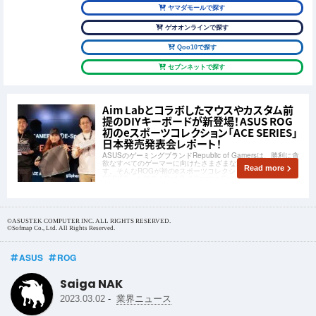
ヤマダモールで探す
ゲオオンラインで探す
Qoo10で探す
セブンネットで探す
Aim Labとコラボしたマウスやカスタム前
提のDIYキーボードが新登場！ASUS ROG
初のeスポーツコレクション「ACE SERIES」
日本発売発表会レポート！
ASUSのゲーミングブランドRepublic of Gamersは、勝利に貪
欲なすべてのゲーマーに向けたさまざまな製品を展開していま
Read more
す。そんなROGが初のeスポーツコレクション「ACE
SERIES」を発表！Red Bull Gaming Sphere Tokyoで行われた
発表会の様子をレポートします！
©ASUSTEK COMPUTER INC. ALL RIGHTS RESERVED.
©Sofmap Co., Ltd. All Rights Reserved.
ASUS
ROG
Saiga NAK
-
2023.03.02
業界ニュース