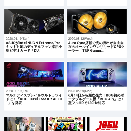
2020.01.19(Sun)
2020.08.12(Wed)
ASUSがIntel NUC 9 Extreme/Pro
Aura Sync搭載で光の演出が自由自
キット対応のデュアルファン採用小
在のオールインワンリキッドCPUク
型ビデオカード「DU…
ーラー「TUF Gamin…
2020.06.19(Fri)
2023.05.29(Mon)
マルチディスプレイをウルトラワイ
6月14日から順次発売！ROG初のポ
ドに！「ROG Bezel Free Kit ABF0
ータブルゲーム機「ROG Ally」は7
1」を発表
型フルHDで120Hz対応