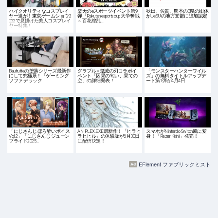
ハイクオリティなコスプレイ
楽天のeスポーツイベント第9
秋田、佐賀、熊本の3県の団体
ヤー達が！東京ゲームショウ2
弾「Rakuten esports cup 大争奪戦
がJeSUの地方支部に追加認定
022で見掛けた美人コスプレイ
～百花繚乱…
ヤー特集！
Bauhutteの堕落シリーズ最新作
グラブル × 鬼滅の刃コラボイ
「モンスターハンターワイル
にして究極系！「ゲーミング
ベント「因果の匂い、果ての
ズ」の無料タイトルアップデ
ソファ デラック…
空」の詳細発表！
ート第1弾が4月4日…
「にじさんじ ほろ酔いボイス
ANIPLEX.EXE最新作！「ヒラヒ
スマホがNintendo Switch風に変
Vol.2」「にじさんじ ジューン
ラヒヒル」の体験版が6月30日
身！「Razer Kishi」発売！
ブライド2025…
に配信決定！
EFlement ファブリックミスト