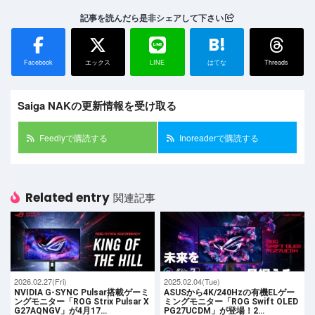
記事を読んだら是非シェアして下さい
B!
Facebook
エックス
LINE
はてな
Threads
Saiga NAKの更新情報を受け取る
Feedlyで購読する
Inoreaderで購読する
Related entry
関連記事
2026.02.27(Fri)
2025.02.04(Tue)
NVIDIA G-SYNC Pulsar搭載ゲーミ
ASUSから4K/240Hzの有機ELゲー
ングモニター「ROG Strix Pulsar X
ミングモニター「ROG Swift OLED
G27AQNGV」が4月17…
PG27UCDM」が登場！2…