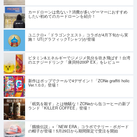
カードローンは危ない？消費が多いゲーマーにおすすめ
したい初めてのカードローンを紹介！
ユニクロ×「ドラゴンクエスト」コラボが4月下旬から実
施！ UT(グラフィックTシャツ)が登場
ビタミン&エネルギーでジメジメ気分を吹き飛ばす！台湾
のエナジードリンク「康貝特200P EX」をレビュー
新作はポップでクールで4デザイン！「ZONe graffiti holic
Ver.1.0.0」登場！
「眠気を殺す」とは物騒な！ZONeから缶コーヒーの新ブ
ランド「KILLER COFFEE」登場！
「餓狼伝説」×「NEW ERA」コラボでテリー・ボガード
の帽子が登場！5月29日から期間限定で受注を開始