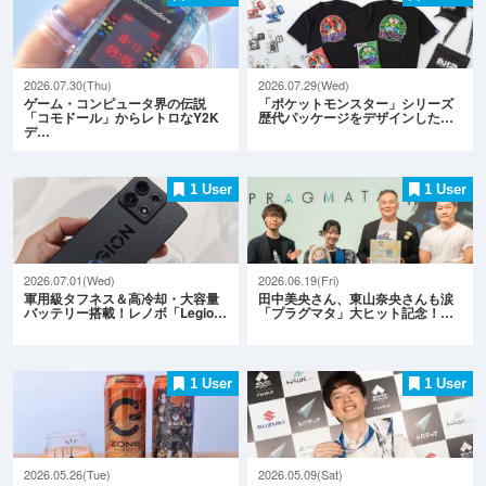
2026.07.30(Thu)
2026.07.29(Wed)
ゲーム・コンピュータ界の伝説
「ポケットモンスター」シリーズ
「コモドール」からレトロなY2K
歴代パッケージをデザインした…
デ…
1 User
1 User
2026.07.01(Wed)
2026.06.19(Fri)
軍用級タフネス＆高冷却・大容量
田中美央さん、東山奈央さんも涙
バッテリー搭載！レノボ「Legio…
「プラグマタ」大ヒット記念！…
1 User
1 User
2026.05.26(Tue)
2026.05.09(Sat)