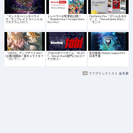
「モンスターハンターライ
トレーラーが世界初公開！
PlayStation Plus「ゲームカタロ
ズ：サンブレイク スペシャル
「Nintendo Direct: The Super Mario
グ」に「Marvel’s Spider-Man 2」
プログラム 2022.3.…
Bros. Movi…
「モンス…
「GBVSR」アップデートVer2.1
プロeスポーツチーム「REJEC
先日発表: Predator League 2019
0が配信開始！新キャラクター
T」Marvel Rivals部門にtobiコー
日本予選
「ガレヲン」が…
チが加入！
ファブリックミスト 金木犀