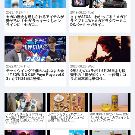
2023.10.27(Fri)
2019.06.25(Tue)
セガの歴史を感じられるアイテムが
さすがSEGA、わかってる「メガド
勢ぞろい！セガ ラッキーくじオン
ライブミニW+メガドラタワーミニ
ラインに「セガコ…
DXパック セガタイ…
2022.07.07(Thu)
2023.06.28(Wed)
テックウイング主催のぷよぷよ大会
9年ぶりのコラボ！6月26日より販
「TEQWING CUP Puyo Puyo vol.0
売中の「龍が如く」×「土佐鶴」コ
3」が7月24日に開催…
ラボ日本酒は辛口仕…
ハイクオリティなコスプレイ
カプコンカフェとTVアニメ
GRAPE KING BIOの「PowerBOM
ヤー達が！東京ゲームショウ2
「銀魂」のコラボメニューが
B」をレビュー！カフェインと
022で見掛けた美人コスプレイ
公開！3月7日よりコ…
ビタミンでパワー…
ヤー特集！