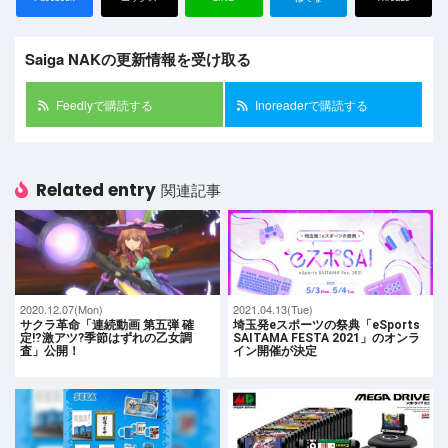
Saiga NAKの更新情報を受け取る
Feedlyで購読する
Inoreaderで購読する
Related entry
関連記事
2020.12.07(Mon)
2021.04.13(Tue)
サクラ革命「連続動画 第五弾 確
埼玉発eスポーツの祭典「​​eSports
定⁉️激アツ?季節はずれの乙女調
SAITAMA FESTA 2021」のオンラ
査」公開！
イン開催が決定