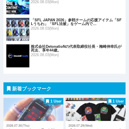
2026.08.03(Mon)
「SFL JAPAN 2026」参戦チームの応援アイテム「SF
Lうちわ」「SFL法被」をゲーム内で…
2026.08.03(Mon)
株式会社DetonatioNの代表取締役社長・梅崎伸幸氏が
死去、享年44歳。
2026.08.03(Mon)
新着ブックマーク
1 User
1 User
2026.07.30(Thu)
2026.07.29(Wed)