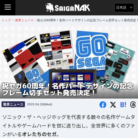
日本語
トップ
業界ニュース
祝セガ60周年！名作ハードデザインの記念フレーム切手セット発売決定
>
>
祝セガ60周年！名作ハードデザインの記念
フレーム切手セット発売決定！
B!
業界ニュース
2020.04.29(Wed)
ソニック・ザ・ヘッジホッグを代表する数々の名作ゲームタ
イトルやゲームハードを世に送り出し、全世界に多くのファ
ンがいる
オレたちのセガ
。