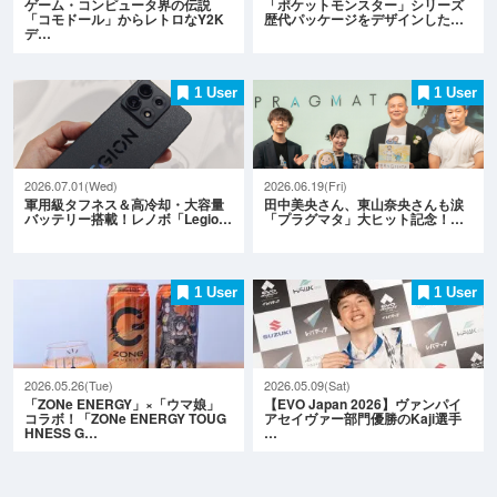
ゲーム・コンピュータ界の伝説
「ポケットモンスター」シリーズ
「コモドール」からレトロなY2K
歴代パッケージをデザインした…
デ…
1 User
1 User
2026.07.01(Wed)
2026.06.19(Fri)
軍用級タフネス＆高冷却・大容量
田中美央さん、東山奈央さんも涙
バッテリー搭載！レノボ「Legio…
「プラグマタ」大ヒット記念！…
1 User
1 User
2026.05.26(Tue)
2026.05.09(Sat)
「ZONe ENERGY」×「ウマ娘」
【EVO Japan 2026】ヴァンパイ
コラボ！「ZONe ENERGY TOUG
アセイヴァー部門優勝のKaji選手
HNESS G…
…