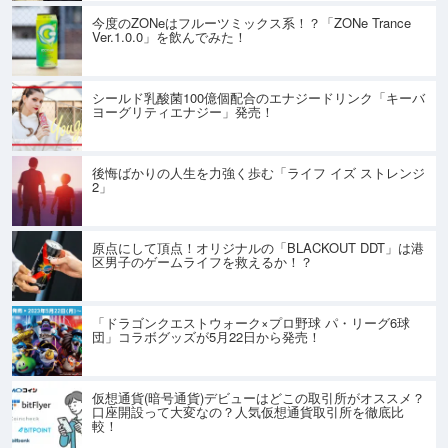
今度のZONeはフルーツミックス系！？「ZONe Trance
Ver.1.0.0」を飲んでみた！
シールド乳酸菌100億個配合のエナジードリンク「キーバ
ヨーグリティエナジー」発売！
後悔ばかりの人生を力強く歩む「ライフ イズ ストレンジ
2」
原点にして頂点！オリジナルの「BLACKOUT DDT」は港
区男子のゲームライフを救えるか！？
「ドラゴンクエストウォーク×プロ野球 パ・リーグ6球
団」コラボグッズが5月22日から発売！
仮想通貨(暗号通貨)デビューはどこの取引所がオススメ？
口座開設って大変なの？人気仮想通貨取引所を徹底比
較！