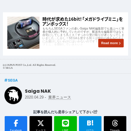
時代が求めた16bit！「メガドライブミニ」を
アンボックス！
もちろんSEGAファンの多いSaiga NAK編集部でも遊ぶべく筆
者が個人的に予約していたのですが、配送先を編集部ではなく
自宅にしてしまう凡ミス！すっかり受け取りが遅くなってしま
いました…しかし！SEGAを愛する我々は開封の儀をみなさん
にお届けしないわけにはいかないのです！そんな「メガドライ
Read more
ブミニ」を開封していきたいと
(c) JAPAN POST Co.,Ltd. All Rights Reserved.
© SEGA
SEGA
Saiga NAK
-
2020.04.29
業界ニュース
記事を読んだら是非シェアして下さい
B!
Facebook
エックス
LINE
はてな
Threads