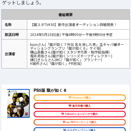
ゲットしましょう。
番組概要
名称
【龍スタTV#30】新作出演者オーディション詳細発表！
放送日時
2024年5月10日(金) 午後8時00分～午後9時00分予定
ksonさん(「龍が如く７外伝 名を消した男」生キャバ嬢オー
ディショングランプリ「龍が如く８」ケイ役)
横山昌義さん(龍が如くスタジオ代表・制作総指揮)
出演者
堀井亮佑さん(龍が如くシリーズチーフディレクター)
樋口きららさん(MC/「龍が如く」プランナー)
H城所さん(「龍が如く」PR担当)
PS5版 龍が如く８
Amazonで購入
楽天市場で購入
Yahoo!ショッピングで購入
au PAYマーケットで購入
ヤマダウェブコムで購入