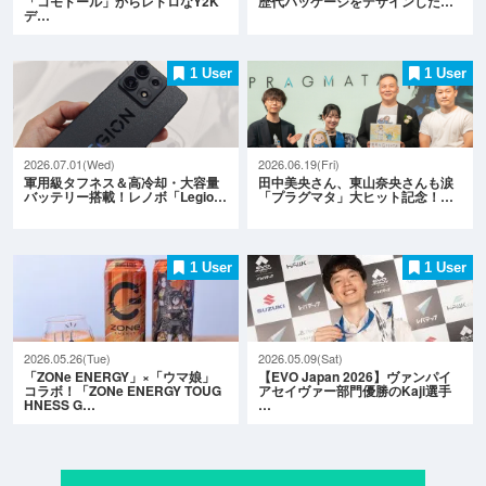
「コモドール」からレトロなY2K
歴代パッケージをデザインした…
デ…
1 User
1 User
2026.07.01(Wed)
2026.06.19(Fri)
軍用級タフネス＆高冷却・大容量
田中美央さん、東山奈央さんも涙
バッテリー搭載！レノボ「Legio…
「プラグマタ」大ヒット記念！…
1 User
1 User
2026.05.26(Tue)
2026.05.09(Sat)
「ZONe ENERGY」×「ウマ娘」
【EVO Japan 2026】ヴァンパイ
コラボ！「ZONe ENERGY TOUG
アセイヴァー部門優勝のKaji選手
HNESS G…
…