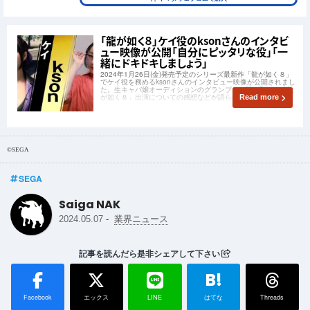
「龍が如く８」ケイ役のksonさんのインタビ
ュー映像が公開「自分にピッタリな役」「一
緒にドキドキしましょう」
2024年1月26日(金)発売予定のシリーズ最新作「龍が如く８」
でケイ役を務めるksonさんのインタビュー映像が公開されまし
た。生キャバ嬢オーディションのグランプリで勝ち取った「龍
が如く８」出演についての感想などが語られています。
Read more
©SEGA
SEGA
Saiga NAK
-
2024.05.07
業界ニュース
記事を読んだら是非シェアして下さい
B!
Facebook
エックス
LINE
はてな
Threads