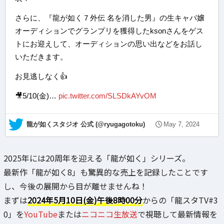
さらに、『龍が如く７外伝 名を消した男』の生キャバ嬢
オーディションでグランプリを獲得したksonさんをゲス
トにお迎えして、オーディションの思い出などをお話し
いただきます。
お見逃しなく👍
🎥5/10(金)…
pic.twitter.com/SLSDkAYvOM
— 龍が如くスタジオ 公式 (@ryugagotoku)
May 7, 2024
2025年には20周年を迎える「龍が如く」シリーズ。
最新作「龍が如く8」も驚異的な売上を記録したことです
し、今後の展開から目が離せませんね！
まずは
2024年5月10日(金)午後8時00分
からの「龍スタTV#3
0」を
YouTube
または
ニコニコ生放送
で視聴して最新情報を