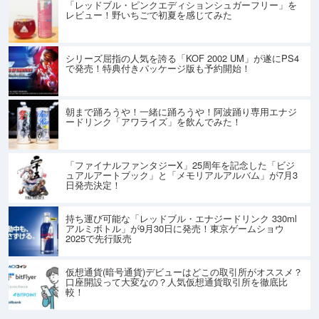
「レッドブル・ピンクエディションシュガーフリー」を
レビュー！野いちごで初夏を感じてみた
シリーズ屈指の人気を誇る「KOF 2002 UM」が遂にPS4
で発売！特典付きパッケージ版も予約開始！
朝まで踊ろうや！一緒に踊ろうや！阿波踊り専用エナジ
ードリンク「アワライズ」を飲んでみた！
「ファイナルファンタジーX」25周年を記念した「ビジ
ュアルアートブック」と「メモリアルアルバム」が7月3
日発売決定！
持ち運び可能な「レッドブル・エナジードリンク 330ml
アルミボトル」が9月30日に発売！東京ゲームショウ
2025で先行販売
仮想通貨(暗号通貨)デビューはどこの取引所がオススメ？
口座開設って大変なの？人気仮想通貨取引所を徹底比
較！