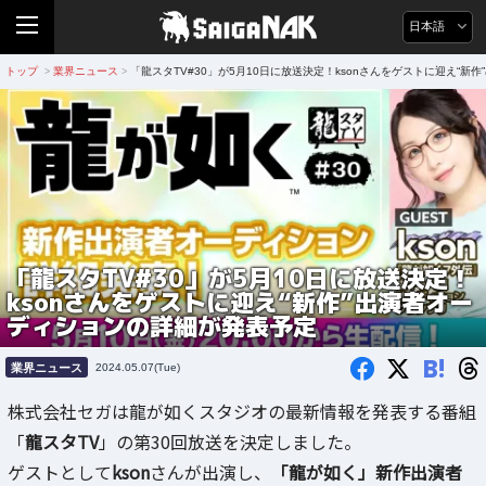
日本語
トップ
業界ニュース
「龍スタTV#30」が5月10日に放送決定！ksonさんをゲストに迎え“
>
>
「龍スタTV#30」が5月10日に放送決定！
ksonさんをゲストに迎え“新作”出演者オー
ディションの詳細が発表予定
B!
業界ニュース
2024.05.07(Tue)
株式会社セガは龍が如くスタジオの最新情報を発表する番組
「
龍スタTV
」の第30回放送を決定しました。
ゲストとして
kson
さんが出演し、
「龍が如く」新作出演者