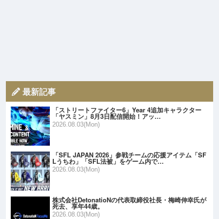
最新記事
「ストリートファイター6」Year 4追加キャラクター
「ヤスミン」8月3日配信開始！アッ…
2026.08.03(Mon)
「SFL JAPAN 2026」参戦チームの応援アイテム「SF
Lうちわ」「SFL法被」をゲーム内で…
2026.08.03(Mon)
株式会社DetonatioNの代表取締役社長・梅崎伸幸氏が
死去、享年44歳。
2026.08.03(Mon)