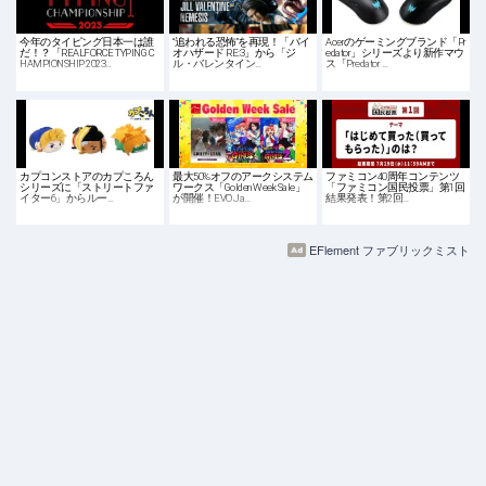
今年のタイピング日本一は誰
“追われる恐怖”を再現！「バイ
Acerのゲーミングブランド「Pr
だ！？「REALFORCE TYPING C
オハザード RE:3」から「ジ
edator」シリーズより新作マウ
HAMPIONSHIP 2023…
ル・バレンタイン…
ス「Predator …
カプコンストアのカプころん
最大50%オフのアークシステム
ファミコン40周年コンテンツ
シリーズに「ストリートファ
ワークス「Golden Week Sale」
「ファミコン国民投票」第1回
イター6」からルー…
が開催！EVO Ja…
結果発表！第2回…
EFlement ファブリックミスト