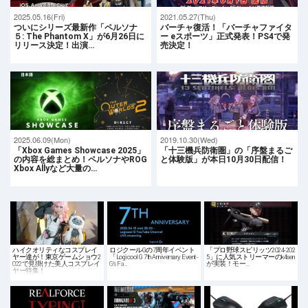
2025.05.16(Fri)
2021.05.27(Thu)
ついにシリーズ最新作「ペルソナ
バーチャ復活！「バーチャファイタ
５: The Phantom X」が6月26日に
ー eスポーツ」正式発表！PS4で発
リリース決定！出演…
売決定！
2025.06.09(Mon)
2019.10.30(Wed)
「Xbox Games Showcase 2025」
「十三機兵防衛圏」の「序盤まるご
の内容を総まとめ！ペルソナやROG
と体験版」が本日10月30日配信！
Xbox Allyなど大量の…
ハイクオリティなコスプレイ
ロジクールGの7周年イベント
「プロ野球スピリッツ2024-202
ヤー達が！東京ゲームショウ2
「Logicool G 7th Anniversary Event -
5」に人気ストリーマーのk4sen
022で見掛けた美人コスプレイ
G's Fa…
が実装！モー…
ヤー特集！