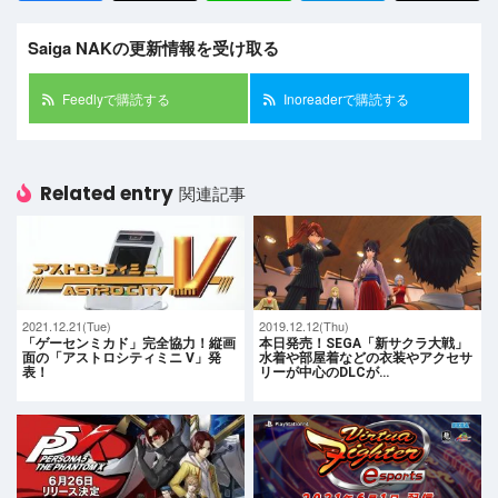
Saiga NAKの更新情報を受け取る
Feedlyで購読する
Inoreaderで購読する
Related entry
関連記事
2021.12.21(Tue)
2019.12.12(Thu)
「ゲーセンミカド」完全協力！縦画
本日発売！SEGA「新サクラ大戦」
面の「アストロシティミニ V」発
水着や部屋着などの衣装やアクセサ
表！
リーが中心のDLCが…