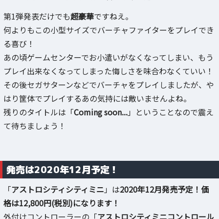
第1弾発表だけでも
超豪華
ですねえ。
何よりもこの小型サイズでバーチャファイターをプレイでき
る喜び！
あの頃ゲームセンターでお小遣いがなくなってしまい、もう
プレイ出来なくなってしまった悔しさを味合わなくていい！
その後セガサターンなどでバーチャをプレイしましたが、や
はり筐体でプレイするあの気持には敵いませんよね。
残りのタイトルは「
Coming soon...
」ということなので震え
て待ちましょう！
発売は2020年12月予定！
「
アストロシティシティミニ
」は
2020年12月発売予定！価
格は12,800円(税別)になります！
外付けコントローラーの「
アストロシティミニコントロール