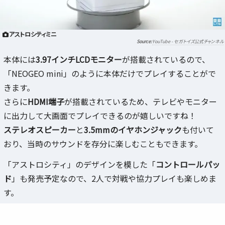
アストロシティミニ
YouTube - セガトイズ公式チャンネル
本体には
3.97インチLCDモニター
が搭載されているので、
「NEOGEO mini」のように本体だけでプレイすることがで
きます。
さらに
HDMI端子
が搭載されているため、テレビやモニター
に出力して大画面でプレイできるのが嬉しいですね！
ステレオスピーカー
と
3.5mmのイヤホンジャック
も付いて
おり、当時のサウンドを存分に楽しむこともできます。
「アストロシティ」のデザインを模した「
コントロールパッ
ド
」も発売予定なので、2人で対戦や協力プレイも楽しめま
す。