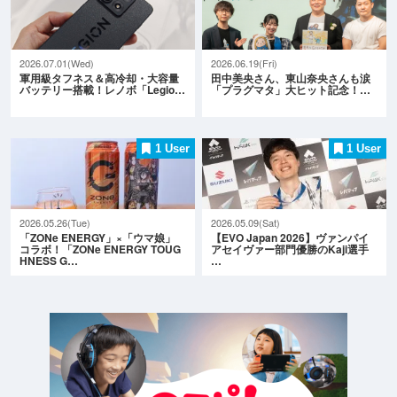
2026.07.01(Wed)
2026.06.19(Fri)
軍用級タフネス＆高冷却・大容量
田中美央さん、東山奈央さんも涙
バッテリー搭載！レノボ「Legio…
「プラグマタ」大ヒット記念！…
1 User
1 User
2026.05.26(Tue)
2026.05.09(Sat)
「ZONe ENERGY」×「ウマ娘」
【EVO Japan 2026】ヴァンパイ
コラボ！「ZONe ENERGY TOUG
アセイヴァー部門優勝のKaji選手
HNESS G…
…