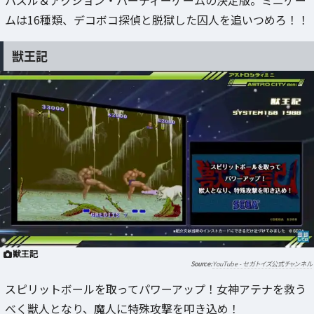
パズル＆アクション・パーティーゲームの決定版。ミニゲー
ムは16種類、デコボコ探偵と脱獄した囚人を追いつめろ！！
獣王記
獣王記
YouTube - セガトイズ公式チャンネル
スピリットボールを取ってパワーアップ！女神アテナを救う
べく獣人となり、魔人に特殊攻撃を叩き込め！