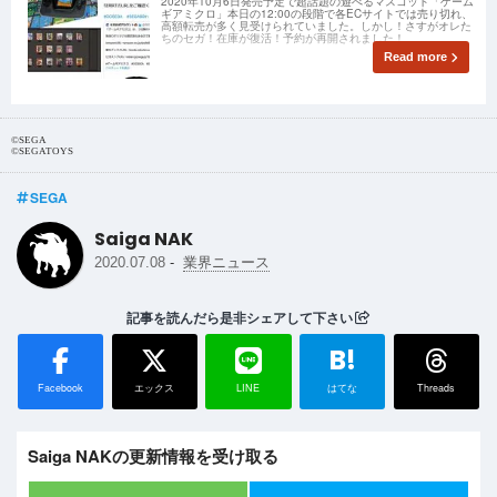
2020年10月6日発売予定で超話題の遊べるマスコット「ゲーム
ギアミクロ」本日の12:00の段階で各ECサイトでは売り切れ、
高額転売が多く見受けられていました。しかし！さすがオレた
ちのセガ！在庫が復活！予約が再開されました！
Read more
©SEGA
©SEGATOYS
SEGA
Saiga NAK
-
2020.07.08
業界ニュース
記事を読んだら是非シェアして下さい
B!
Facebook
エックス
LINE
はてな
Threads
Saiga NAKの更新情報を受け取る