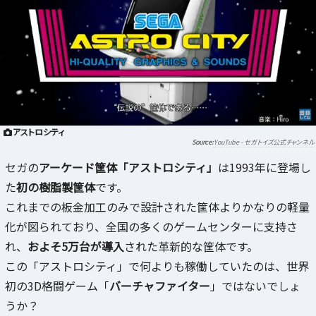
アストロシティ
YouTube - セガトイズ公式チャンネル
セガの
アーケード筐体「アストロシティ」
は1993年に登場し
た
初の樹脂製筐体
です。
これまでの板金加工のみで設計された筐体よりかなりの軽量
化が図られており、全国の多くのゲームセンターに支持さ
れ、
およそ5万台が導入
された革新的な筐体です。
この「アストロシティ」で何よりも稼働していたのは、世界
初の3D格闘ゲーム「
バーチャファイター
」ではないでしょ
うか？