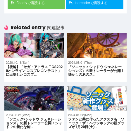
Feedlyで購読する
Inoreaderで購読する
Related entry
関連記事
2020.10.18(Sun)
2024.08.01(Thu)
【後編】「セガ・アトラス TGS202
「ソニック × シャドウ ジェネレー
0オンライン コスプレコンテスト」
ションズ」の新トレーラーが公開！
に出場したコスプ…
懐かしのあのス…
2024.08.21(Wed)
2024.01.22(Mon)
「ソニック×シャドウ ジェネレーシ
ファンと共に作ったアクスタも！ソ
ョンズ」の新トレーラー公開！シャ
ニック・ザ・ヘッジホッグの新グッ
ドウの新たな能…
ズが1月20日(土)…