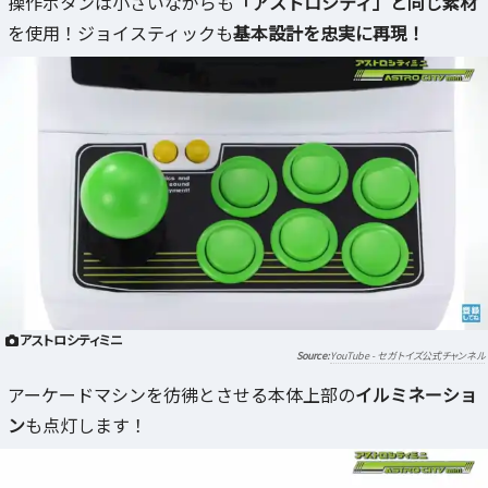
操作ボタンは小さいながらも
「アストロシティ」と同じ素材
を使用！ジョイスティックも
基本設計を忠実に再現！
アストロシティミニ
YouTube - セガトイズ公式チャンネル
アーケードマシンを彷彿とさせる本体上部の
イルミネーショ
ン
も点灯します！