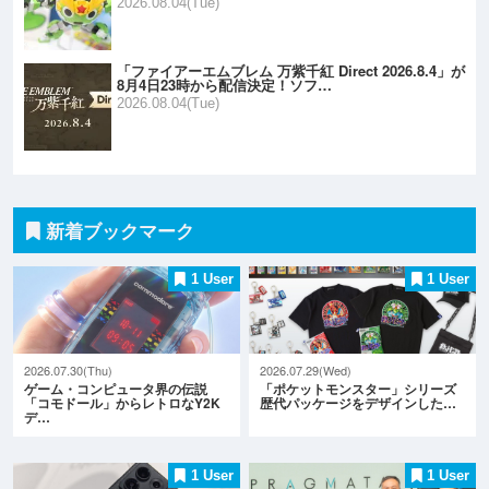
2026.08.04(Tue)
「ファイアーエムブレム 万紫千紅 Direct 2026.8.4」が
8月4日23時から配信決定！ソフ…
2026.08.04(Tue)
新着ブックマーク
1 User
1 User
2026.07.30(Thu)
2026.07.29(Wed)
ゲーム・コンピュータ界の伝説
「ポケットモンスター」シリーズ
「コモドール」からレトロなY2K
歴代パッケージをデザインした…
デ…
1 User
1 User