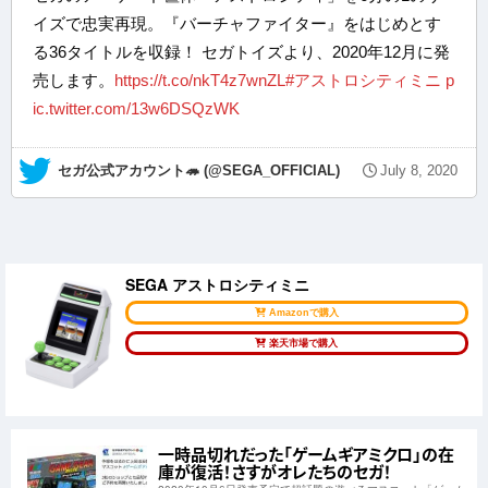
イズで忠実再現。『バーチャファイター』をはじめとす
る36タイトルを収録！ セガトイズより、2020年12月に発
売します。
https://t.co/nkT4z7wnZL
#アストロシティミニ
p
ic.twitter.com/13w6DSQzWK
— セガ公式アカウント🦔 (@SEGA_OFFICIAL)
July 8, 2020
SEGA アストロシティミニ
Amazonで購入
楽天市場で購入
一時品切れだった「ゲームギアミクロ」の在
庫が復活！さすがオレたちのセガ！