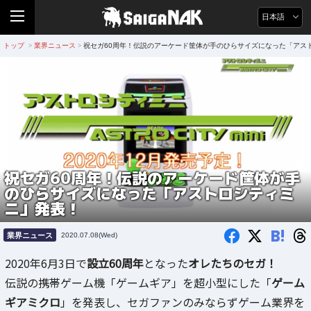
日本語
トップ
業界ニュース
祝セガ60周年！伝説のアーケード筐体が手のひらサイズになった「アス
>
>
祝セガ60周年！伝説のアーケード筐体が手
のひらサイズになった「アストロシティミ
ニ」発表！
B!
業界ニュース
2020.07.08(Wed)
2020年6月3日で
設立60周年
となった
オレたちのセガ！
伝説の携帯ゲーム機「ゲームギア」を超小型にした「
ゲーム
ギアミクロ
」を発表し、セガファンのみならずゲーム業界を