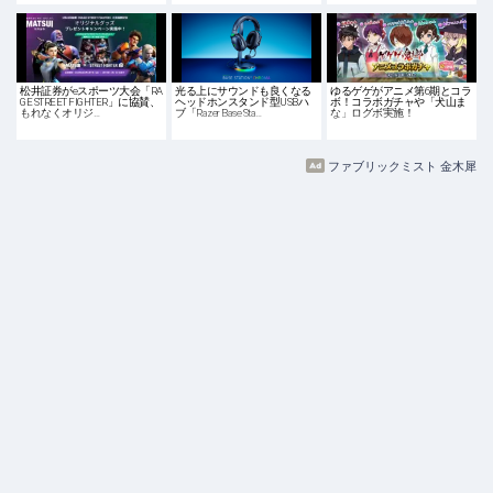
松井証券がeスポーツ大会「RA
光る上にサウンドも良くなる
ゆるゲゲがアニメ第6期とコラ
GE STREET FIGHTER」に協賛、
ヘッドホンスタンド型USBハ
ボ！コラボガチャや「犬山ま
もれなくオリジ…
ブ「Razer Base Sta…
な」ログボ実施！
ファブリックミスト 金木犀