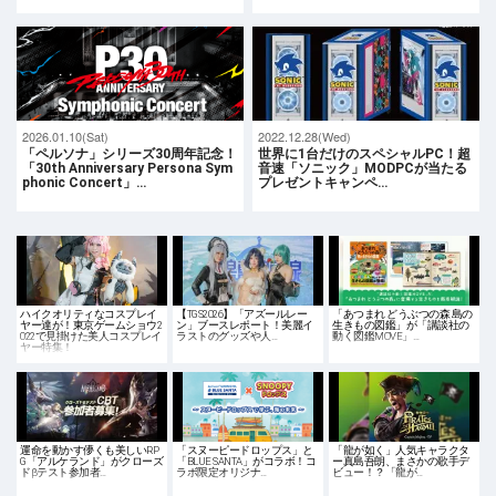
2026.01.10(Sat)
2022.12.28(Wed)
「ペルソナ」シリーズ30周年記念！
世界に1台だけのスペシャルPC！超
「30th Anniversary Persona Sym
音速「ソニック」MODPCが当たる
phonic Concert」…
プレゼントキャンペ…
ハイクオリティなコスプレイ
【TGS2026】「アズールレー
「あつまれ どうぶつの森 島の
ヤー達が！東京ゲームショウ2
ン」ブースレポート！美麗イ
生きもの図鑑」が「講談社の
022で見掛けた美人コスプレイ
ラストのグッズや人…
動く図鑑MOVE」…
ヤー特集！
運命を動かす儚くも美しいRP
「スヌーピードロップス」と
「龍が如く」人気キャラクタ
G「アルケランド」がクローズ
「BLUE SANTA」がコラボ！コ
ー真島吾朗、まさかの歌手デ
ドβテスト参加者…
ラボ限定オリジナ…
ビュー！？「龍が…