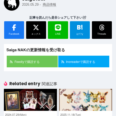
-
2026.05.29
商品情報
記事を読んだら是非シェアして下さい
B!
Facebook
エックス
LINE
はてな
Threads
Saiga NAKの更新情報を受け取る
Feedlyで購読する
Inoreaderで購読する
Related entry
関連記事
2024.07.29(Mon)
2025.11.18(Tue)