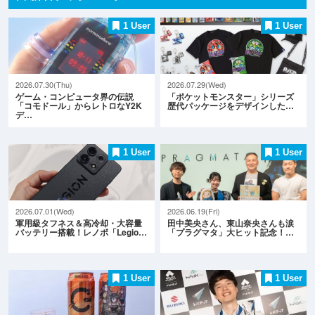
1 User
1 User
2026.07.30(Thu)
2026.07.29(Wed)
ゲーム・コンピュータ界の伝説
「ポケットモンスター」シリーズ
「コモドール」からレトロなY2K
歴代パッケージをデザインした…
デ…
1 User
1 User
2026.07.01(Wed)
2026.06.19(Fri)
軍用級タフネス＆高冷却・大容量
田中美央さん、東山奈央さんも涙
バッテリー搭載！レノボ「Legio…
「プラグマタ」大ヒット記念！…
1 User
1 User