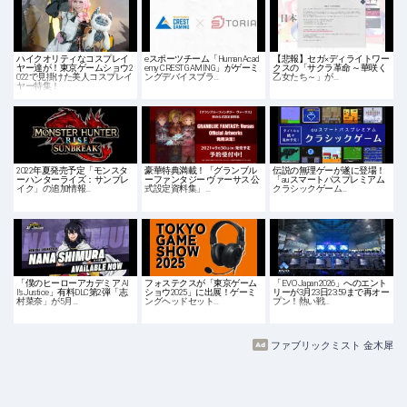
ハイクオリティなコスプレイ
eスポーツチーム「Human Acad
【悲報】セガ×ディライトワー
ヤー達が！東京ゲームショウ2
emy CREST GAMING」がゲーミ
クスの「サクラ革命 ～華咲く
022で見掛けた美人コスプレイ
ングデバイスブラ…
乙女たち～」が…
ヤー特集！
2022年夏発売予定「モンスタ
豪華特典満載！「グランブル
伝説の無理ゲーが遂に登場！
ーハンターライズ：サンブレ
ーファンタジー ヴァーサス 公
「auスマートパスプレミアム
イク」の追加情報…
式設定資料集」…
クラシックゲーム…
「僕のヒーローアカデミア Al
フォステクスが「東京ゲーム
「EVO Japan 2026」へのエント
l's Justice」有料DLC第2弾「志
ショウ2025」に出展！ゲーミ
リーが3月23日23:59まで再オー
村菜奈」が5月…
ングヘッドセット…
プン！熱い戦…
ファブリックミスト 金木犀