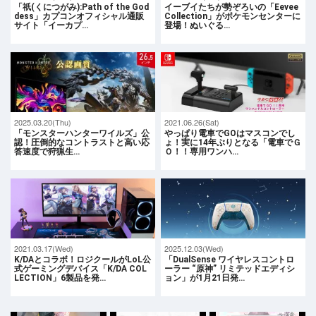
「祇(くにつがみ):Path of the God
イーブイたちが勢ぞろいの「Eevee
dess」カプコンオフィシャル通販
Collection」がポケモンセンターに
サイト「イーカプ…
登場！ぬいぐる…
2025.03.20(Thu)
2021.06.26(Sat)
「モンスターハンターワイルズ」公
やっぱり電車でGOはマスコンでし
認！圧倒的なコントラストと高い応
ょ！実に14年ぶりとなる「電車でＧ
答速度で狩猟生…
Ｏ！！専用ワンハ…
2021.03.17(Wed)
2025.12.03(Wed)
K/DAとコラボ！ロジクールがLoL公
「DualSense ワイヤレスコントロ
式ゲーミングデバイス「K/DA COL
ーラー “原神” リミテッドエディシ
LECTION」6製品を発…
ョン」が1月21日発…