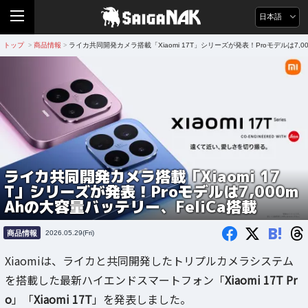
日本語
トップ
商品情報
ライカ共同開発カメラ搭載「Xiaomi 17T」シリーズが発表！Proモデルは7,00
>
>
ライカ共同開発カメラ搭載「Xiaomi 17
T」シリーズが発表！Proモデルは7,000m
Ahの大容量バッテリー、FeliCa搭載
B!
商品情報
2026.05.29(Fri)
Xiaomiは、ライカと共同開発したトリプルカメラシステム
を搭載した最新ハイエンドスマートフォン「
Xiaomi 17T Pr
o
」「
Xiaomi 17T
」を発表しました。