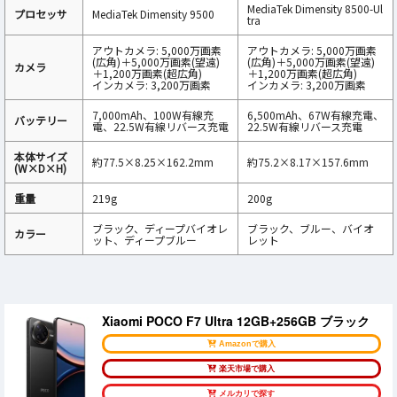
MediaTek Dimensity 8500-Ul
プロセッサ
MediaTek Dimensity 9500
tra
アウトカメラ: 5,000万画素
アウトカメラ: 5,000万画素
(広角)＋5,000万画素(望遠)
(広角)＋5,000万画素(望遠)
カメラ
＋1,200万画素(超広角)
＋1,200万画素(超広角)
インカメラ: 3,200万画素
インカメラ: 3,200万画素
7,000mAh、100W有線充
6,500mAh、67W有線充電、
バッテリー
電、22.5W有線リバース充電
22.5W有線リバース充電
本体サイズ
約77.5×8.25×162.2mm
約75.2×8.17×157.6mm
(W×D×H)
重量
219g
200g
ブラック、ディープバイオレ
ブラック、ブルー、バイオ
カラー
ット、ディープブルー
レット
Xiaomi POCO F7 Ultra 12GB+256GB ブラック
Amazonで購入
楽天市場で購入
メルカリで探す