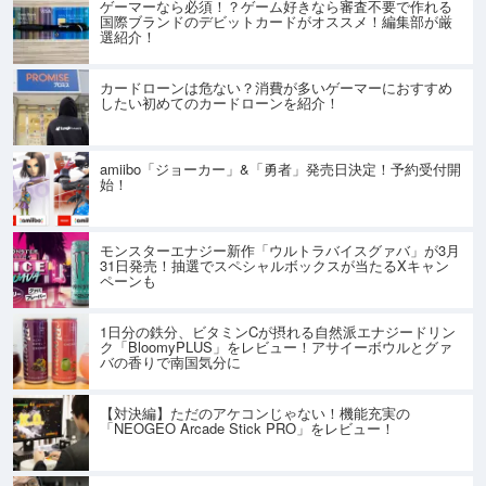
ゲーマーなら必須！？ゲーム好きなら審査不要で作れる
国際ブランドのデビットカードがオススメ！編集部が厳
選紹介！
カードローンは危ない？消費が多いゲーマーにおすすめ
したい初めてのカードローンを紹介！
amiibo「ジョーカー」&「勇者」発売日決定！予約受付開
始！
モンスターエナジー新作「ウルトラバイスグァバ」が3月
31日発売！抽選でスペシャルボックスが当たるXキャン
ペーンも
1日分の鉄分、ビタミンCが摂れる自然派エナジードリン
ク「BloomyPLUS」をレビュー！アサイーボウルとグァ
バの香りで南国気分に
【対決編】ただのアケコンじゃない！機能充実の
「NEOGEO Arcade Stick PRO」をレビュー！