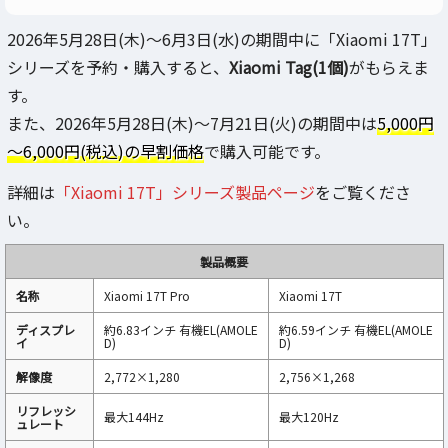
2026年5月28日(木)〜6月3日(水)の期間中に「Xiaomi 17T」
シリーズを予約・購入すると、
Xiaomi Tag(1個)
がもらえま
す。
また、2026年5月28日(木)〜7月21日(火)の期間中は
5,000円
～6,000円(税込)の早割価格
で購入可能です。
詳細は
「Xiaomi 17T」シリーズ製品ページ
をご覧くださ
い。
製品概要
名称
Xiaomi 17T Pro
Xiaomi 17T
ディスプレ
約6.83インチ 有機EL(AMOLE
約6.59インチ 有機EL(AMOLE
イ
D)
D)
解像度
2,772×1,280
2,756×1,268
リフレッシ
最大144Hz
最大120Hz
ュレート