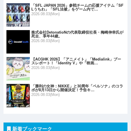
「SFL JAPAN 2026」参戦チームの応援アイテム「SF
Lうちわ」「SFL法被」をゲーム内で…
2026.08.03(Mon)
株式会社DetonatioNの代表取締役社長・梅崎伸幸氏が
死去、享年44歳。
2026.08.03(Mon)
【ACGHK 2026】「アニメイト」「Medialink」ブー
スレポート！「Identity V」や「映画…
2026.08.03(Mon)
「勝利の女神：NIKKE」と30周年「ペルソナ」のコラ
ボが8月13日から開催決定！予告キ…
2026.08.03(Mon)
新着ブックマーク