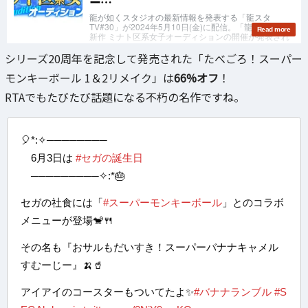
シリーズ20周年を記念して発売された「たべごろ！スーパー
モンキーボール 1＆2リメイク」は
66%オフ
！
RTAでもたびたび話題になる不朽の名作ですね。
🎈*:✧────────
6月3日は
#セガの誕生日
─────────✧:*🎂
セガの社食には「
#スーパーモンキーボール
」とのコラボ
メニューが登場🐒🍴
その名も『おサルもだいすき！スーパーバナナキャメル
すむーじー』🍌🥤
アイアイのコースターもついてたよ✨
#バナナランブル
#S