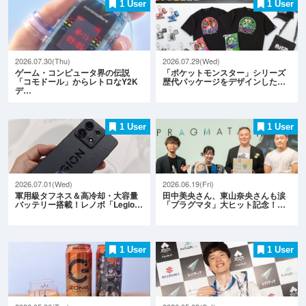
1 User
1 User
2026.07.30(Thu)
2026.07.29(Wed)
ゲーム・コンピュータ界の伝説
「ポケットモンスター」シリーズ
「コモドール」からレトロなY2K
歴代パッケージをデザインした…
デ…
1 User
1 User
2026.07.01(Wed)
2026.06.19(Fri)
軍用級タフネス＆高冷却・大容量
田中美央さん、東山奈央さんも涙
バッテリー搭載！レノボ「Legio…
「プラグマタ」大ヒット記念！…
1 User
1 User