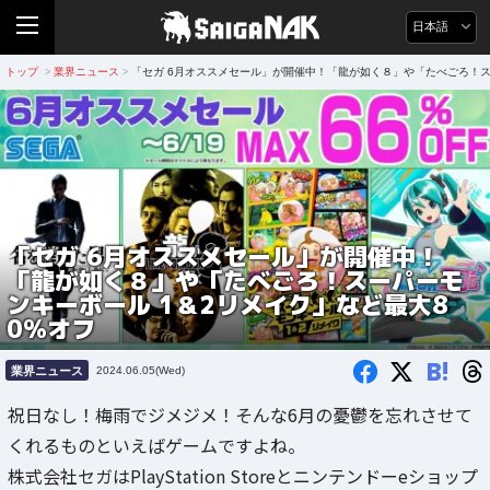
日本語
トップ
業界ニュース
「セガ 6月オススメセール」が開催中！「龍が如く８」や「たべごろ！ス
>
>
「セガ 6月オススメセール」が開催中！
「龍が如く８」や「たべごろ！スーパーモ
ンキーボール 1＆2リメイク」など最大8
0%オフ
B!
業界ニュース
2024.06.05(Wed)
祝日なし！梅雨でジメジメ！そんな6月の憂鬱を忘れさせて
くれるものといえばゲームですよね。
株式会社セガはPlayStation Storeとニンテンドーeショップ