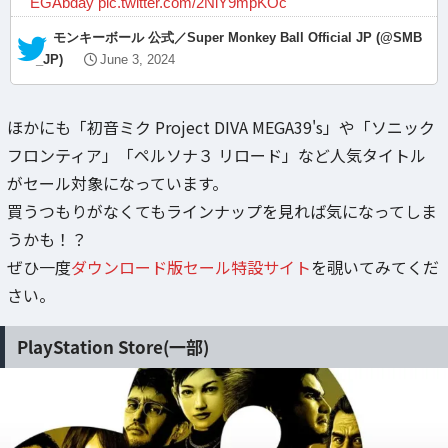
EGAbday
pic.twitter.com/2NiY9mpKOc
— モンキーボール 公式／Super Monkey Ball Official JP (@SMB
_JP)
June 3, 2024
ほかにも「初音ミク Project DIVA MEGA39's」や「ソニック
フロンティア」「ペルソナ３ リロード」など人気タイトル
がセール対象になっています。
買うつもりがなくてもラインナップを見れば気になってしま
うかも！？
ぜひ一度
ダウンロード版セール特設サイト
を覗いてみてくだ
さい。
PlayStation Store(一部)