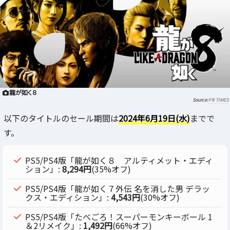
龍が如く８
PR TIMES
以下のタイトルのセール期間は
2024年6月19日(水)
までで
す。
PS5/PS4版「龍が如く８ アルティメット・エディ
ション」:
8,294円
(35%オフ)
PS5/PS4版「龍が如く７外伝 名を消した男 デラッ
クス・エディション」:
4,543円
(30%オフ)
PS5/PS4版「たべごろ！スーパーモンキーボール 1
＆2リメイク」:
1,492円
(66%オフ)