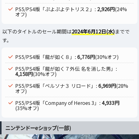
PS5/PS4版「ぷよぷよテトリス２」:
2,926円
(24%
オフ)
以下のタイトルのセール期間は
2024年6月12日(水)
までで
す。
PS5/PS4版「龍が如く８」:
6,776円
(30%オフ)
PS5/PS4版「龍が如く７外伝 名を消した男」:
4,158円
(30%オフ)
PS5/PS4版「ペルソナ３ リロード」:
6,969円
(28%
オフ)
PS5/PS4版「Company of Heroes 3」:
4,933円
(35%オフ)
ニンテンドーeショップ(一部)