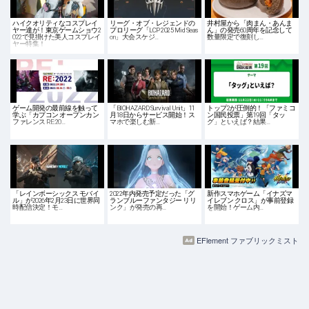
ハイクオリティなコスプレイ
リーグ・オブ・レジェンドの
井村屋から「肉まん・あんま
ヤー達が！東京ゲームショウ2
プロリーグ「LCP 2025 Mid Seas
ん」の発売60周年を記念して
022で見掛けた美人コスプレイ
on」大会スケジ…
数量限定で復刻し…
ヤー特集！
ゲーム開発の最前線を触って
「BIOHAZARD Survival Unit」11
トップ2が圧倒的！「ファミコ
学ぶ「カプコン オープンカン
月18日からサービス開始！ス
ン国民投票」第19回「タッ
ファレンス RE:20…
マホで楽しむ新…
グ」といえば？結果…
「レインボーシックス モバイ
2022年内発売予定だった「グ
新作スマホゲーム「イナズマ
ル」が2026年2月23日に世界同
ランブルーファンタジー リリ
イレブン クロス」が事前登録
時配信決定！モ…
ンク」が発売の再…
を開始！ゲーム内…
EFlement ファブリックミスト