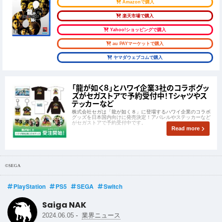
Amazonで購入
楽天市場で購入
Yahoo!ショッピングで購入
au PAYマーケットで購入
ヤマダウェブコムで購入
「龍が如く８」とハワイ企業3社のコラボグッ
ズがセガストアで予約受付中！Tシャツやス
テッカーなど
株式会社セガは「龍が如く８」に登場するハワイ企業のコラボ
グッズを日本国内向けに発売決定！アパレルやステッカーなど
がセガストアで予約受付中です。
Read more
©SEGA
PlayStation
PS5
SEGA
Switch
Saiga NAK
-
2024.06.05
業界ニュース