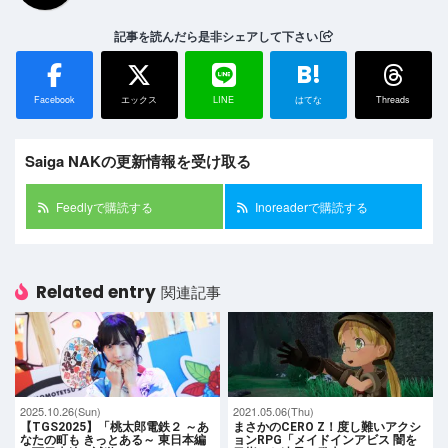
記事を読んだら是非シェアして下さい
B!
Facebook
エックス
LINE
はてな
Threads
Saiga NAKの更新情報を受け取る
Feedlyで購読する
Inoreaderで購読する
Related entry
関連記事
2025.10.26(Sun)
2021.05.06(Thu)
【TGS2025】「桃太郎電鉄２ ～あ
まさかのCERO Z！度し難いアクシ
なたの町も きっとある～ 東日本編
ョンRPG「メイドインアビス 闇を