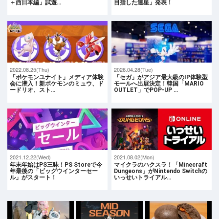
＋西日本編」試遊…
目指した連星」発表！
2022.08.25(Thu)
2026.04.28(Tue)
「ポケモンユナイト」メディア体験
「セガ」がアジア最大級のIP体験型
会に潜入！新ポケモンのミュウ、ド
モールへ出展決定！韓国「MARIO
ードリオ、スト…
OUTLET」でPOP-UP …
2021.12.22(Wed)
2021.08.02(Mon)
年末年始はPS三昧！PS Storeで今
マイクラのハクスラ！「Minecraft
年最後の「ビッグウインターセー
Dungeons」がNintendo Switchの
ル」がスタート！
いっせいトライアル…