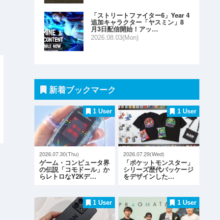
「ストリートファイター6」Year 4
追加キャラクター「ヤスミン」8
月3日配信開始！アッ…
2026.08.03(Mon)
新着ブックマーク
1 User
1 User
2026.07.30(Thu)
2026.07.29(Wed)
ゲーム・コンピュータ界
「ポケットモンスター」
の伝説「コモドール」か
シリーズ歴代パッケージ
らレトロなY2Kデ…
をデザインした…
1 User
1 User