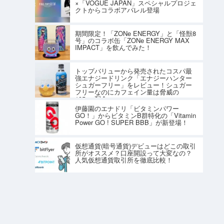
×「VOGUE JAPAN」スペシャルプロジェ
クトからコラボアパレル登場
期間限定！「ZONe ENERGY」と「怪獣8
号」のコラボ缶「ZONe ENERGY MAX
IMPACT」を飲んでみた！
トップバリューから発売されたコスパ最
強エナジードリンク「エナジーハンター
シュガーフリー」をレビュー！シュガー
フリーなのにカフェイン量は脅威の
195mg配合
伊藤園のエナドリ「ビタミンパワー
GO！」からビタミンB群特化の「Vitamin
Power GO ! SUPER BBB」が新登場！
仮想通貨(暗号通貨)デビューはどこの取引
所がオススメ？口座開設って大変なの？
人気仮想通貨取引所を徹底比較！