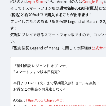
iOSの人は
App Store
から、Androidの人は
Google Play
そして！スマートフォン版は
通常価格3,420円(税込)
とな
(税込)と約20%オフで購入することが出来ます！
プレイしごたえのある「聖剣伝説 Legend of Mana
す！
気軽にプレイできるスマートフォン版ですので、コンソ
い。
「聖剣伝説 Legend of Mana」に関しての詳細は
公式サ
『聖剣伝説 レジェンド オブ マナ』
?スマートフォン版本日発売?
本日より12/21（火）まで早期購入割引セールを実施！
お得なこの機会をお見逃しなく✊
iOS版：
https://t.co/7zhgyv5MQt