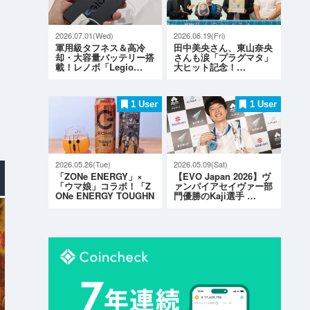
2026.07.01(Wed)
2026.06.19(Fri)
軍用級タフネス＆高冷
田中美央さん、東山奈央
却・大容量バッテリー搭
さんも涙「プラグマタ」
載！レノボ「Legio…
大ヒット記念！…
1 User
1 User
2026.05.26(Tue)
2026.05.09(Sat)
「ZONe ENERGY」×
【EVO Japan 2026】ヴ
「ウマ娘」コラボ！「Z
ァンパイアセイヴァー部
ONe ENERGY TOUGHN
門優勝のKaji選手 …
ESS G…