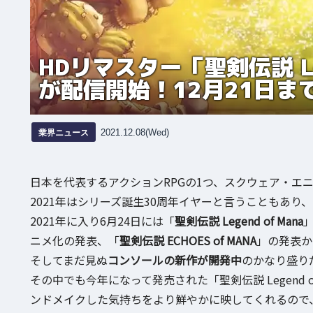
HDリマスター「聖剣伝説 Le
が配信開始！12月21日ま
業界ニュース
2021.12.08(Wed)
日本を代表するアクションRPGの1つ、スクウェア・エ
2021年はシリーズ誕生30周年イヤーと言うこともあり、
2021年に入り6月24日には「
聖剣伝説 Legend of Mana
」
ニメ化の発表、「
聖剣伝説 ECHOES of MANA
」の発表か
そしてまだ見ぬ
コンソールの新作が開発中
のかなり盛り
その中でも今年になって発売された「聖剣伝説 Legend 
ンドメイクした気持ちをより鮮やかに映してくれるので