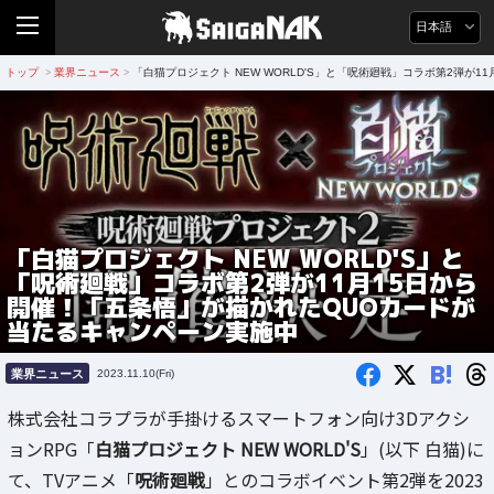
日本語
トップ
業界ニュース
「白猫プロジェクト NEW WORLD'S」と「呪術廻戦」コラボ第2弾が
>
>
「白猫プロジェクト NEW WORLD'S」と
「呪術廻戦」コラボ第2弾が11月15日から
開催！「五条悟」が描かれたQUOカードが
当たるキャンペーン実施中
B!
業界ニュース
2023.11.10(Fri)
株式会社コラプラが手掛けるスマートフォン向け3Dアクシ
ョンRPG「
白猫プロジェクト NEW WORLD'S
」(以下 白猫)に
て、TVアニメ「
呪術廻戦
」とのコラボイベント第2弾を2023