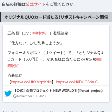
白猫の詳細は
公式サイト
をご覧ください。
オリジナルQUOカード当たる！リポストキャンペーン開催
五条 悟（CV：
#中村悠一
）登場決定！
「仕方ない、少し乱暴しようか」
フォロー＆リポスト（リツイート）で、『オリジナルQU
Oカード（500円分）』が10名様に当たるにゃ(ฅ'ω'ฅ)
#白
猫呪術
応募規約
【
https://t.co/UhYMqYKdlg
】
https://t.co/H0DUO8NtuC
— 【公式】白猫プロジェクト NEW WORLD'S (@wcat_project)
November 10, 2023