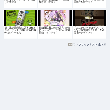
じる牛沢さ…
鞠まり、歌衣メ…
年春に配信決定！…
祝！累計販売数500万本突破！
配信日延期のSteam版「おかゆ
「ユニクロ×メタルギア」Tシ
ロキトリックが総額100万円山
にゅ～～む！」が8月14日12時
ャツが販売開始！スネークや
分けの年末年始…
配信！ホロライ…
雷電のデザインな…
ファブリックミスト 金木犀