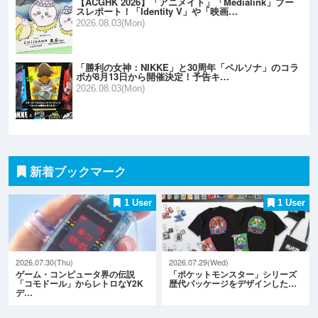
【ACGHK 2026】「アニメイト」「Medialink」ブー
スレポート！「Identity V」や「映画…
2026.08.03(Mon)
「勝利の女神：NIKKE」と30周年「ペルソナ」のコラ
ボが8月13日から開催決定！予告キ…
2026.08.03(Mon)
新着ブックマーク
1 User
1 User
2026.07.30(Thu)
2026.07.29(Wed)
ゲーム・コンピュータ界の伝説
「ポケットモンスター」シリーズ
「コモドール」からレトロなY2K
歴代パッケージをデザインした…
デ…