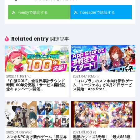
Feedlyで購読する
Inoreaderで購読する
Related entry
関連記事
2022.11.10(Thu)
2021.04.19(Mon)
「白猫GOLF」全世界累計ラウンド
「コロプラ」のスマホ向け新作ゲー
時間100年分突破！サービス開始記
ム「ユージェネ」が4月21日サービ
念キャンペーン開催…
ス開始！App Stor…
2025.01.08(Wed)
2021.03.05(Fri)
スマホ&PC向け新作ゲーム「異世界
黒猫のウィズ8周年！「最⼤888連