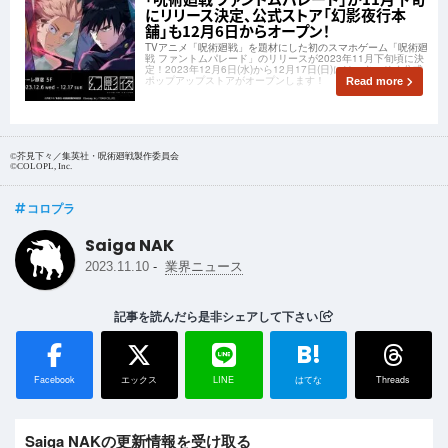
にリリース決定、公式ストア「幻影夜行本
舗」も12月6日からオープン！
TVアニメ「呪術廻戦」を題材にした初のスマホゲーム「呪術廻
戦 ファントムパレード」のリリースが2023年11月下旬頃に決
定！2023年12月6日(水)から12月17日(日)には、さっそく公式
ポップアップストアがオープンします！
Read more
©芥見下々／集英社・呪術廻戦製作委員会
©COLOPL, Inc.
コロプラ
Saiga NAK
-
2023.11.10
業界ニュース
記事を読んだら是非シェアして下さい
B!
Facebook
エックス
LINE
はてな
Threads
Saiga NAKの更新情報を受け取る