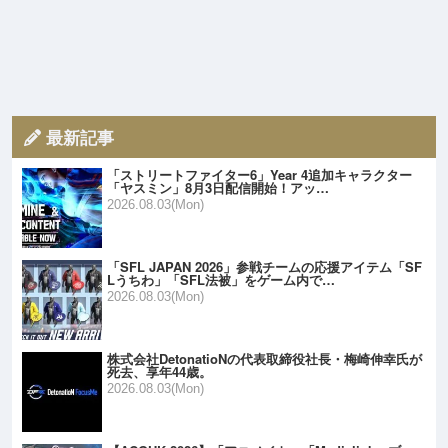
最新記事
「ストリートファイター6」Year 4追加キャラクター
「ヤスミン」8月3日配信開始！アッ…
2026.08.03(Mon)
「SFL JAPAN 2026」参戦チームの応援アイテム「SF
Lうちわ」「SFL法被」をゲーム内で…
2026.08.03(Mon)
株式会社DetonatioNの代表取締役社長・梅崎伸幸氏が
死去、享年44歳。
2026.08.03(Mon)