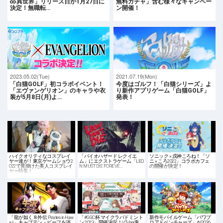
∞異世界」リリース日が1月27日に
無料ガチャ」含む様々なキャンペー
決定！無職転…
ン開催！
2023.05.02(Tue)
2021.07.19(Mon)
「白猫GOLF」初コラボイベント！
今度はゴルフ！「白猫シリーズ」よ
「エヴァンゲリオン」のキャラや衣
り新作アプリゲーム「白猫GOLF」
装が5月8日(月)よ…
発表！
ハイクオリティなコスプレイ
「バイオハザード レクイエ
ソニック × 戌神ころね！「ソ
ヤー達が！東京ゲームショウ2
ム」にエクストラゲーム「LEO
ニ × ころ2022」コラボカフェ
022で見掛けた美人コスプレイ
N MUST DIE FOREVE…
の開催が決定！
ヤー特集！
「龍が如く８外伝 Pirates in Haw
「#GGC杯 マイクラバドミント
新作モバイルゲーム「パワプ
aii」キャプテン・ビーフを演
ン 2023」開催決定！VTuber兎
ロアドベンチャーズ」が2026