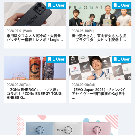
1 User
1 User
2026.07.01(Wed)
2026.06.19(Fri)
軍用級タフネス＆高冷却・大容量
田中美央さん、東山奈央さんも涙
バッテリー搭載！レノボ「Legio…
「プラグマタ」大ヒット記念！…
1 User
1 User
2026.05.26(Tue)
2026.05.09(Sat)
「ZONe ENERGY」×「ウマ娘」
【EVO Japan 2026】ヴァンパイ
コラボ！「ZONe ENERGY TOUG
アセイヴァー部門優勝のKaji選手
HNESS G…
…