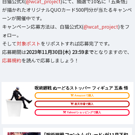
白猫公式X(
@wcat_project
)にて、抽選で10名に「五条悟」
が描かれたオリジナルQUOカード500円分が当たるキャンペ
ーンが開催中です。
キャンペーン応募方法は、白猫公式X(
@wcat_project
)をフ
ォロー。
そして
対象ポスト
をリポストすれば応募完了です。
応募期間は
2023年11月30日(木) 23:59まで
となりますので、
応募規約
を読んで応募しましょう！
呪術廻戦 ぬーどるストッパー フィギュア 五条 悟
Amazonで購入
楽天市場で購入
Yahoo!ショッピングで購入
「呪術廻戦 ファントムパレード」が11月下旬