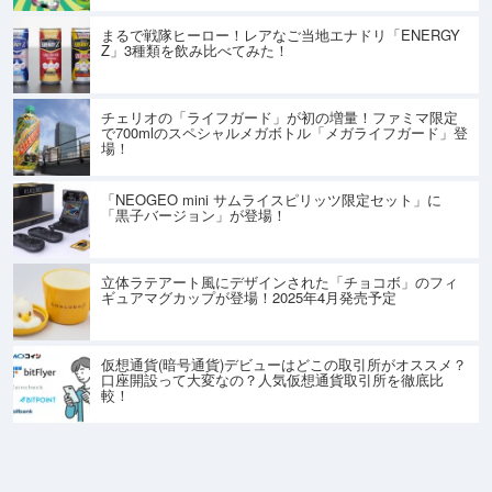
まるで戦隊ヒーロー！レアなご当地エナドリ「ENERGY
Z」3種類を飲み比べてみた！
チェリオの「ライフガード」が初の増量！ファミマ限定
で700mlのスペシャルメガボトル「メガライフガード」登
場！
「NEOGEO mini サムライスピリッツ限定セット」に
「黒子バージョン」が登場！
立体ラテアート風にデザインされた「チョコボ」のフィ
ギュアマグカップが登場！2025年4月発売予定
仮想通貨(暗号通貨)デビューはどこの取引所がオススメ？
口座開設って大変なの？人気仮想通貨取引所を徹底比
較！