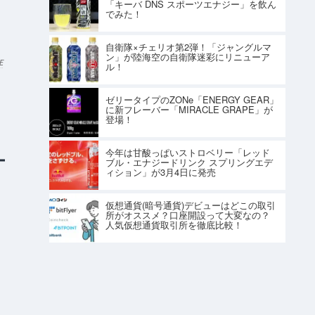
「キーバ DNS スポーツエナジー」を飲ん
でみた！
自衛隊×チェリオ第2弾！「ジャングルマ
ン」が陸海空の自衛隊迷彩にリニューア
E
ル！
ゼリータイプのZONe「ENERGY GEAR」
に新フレーバー「MIRACLE GRAPE」が
登場！
今年は甘酸っぱいストロベリー「レッド
ブル・エナジードリンク スプリングエデ
ィション」が3月4日に発売
仮想通貨(暗号通貨)デビューはどこの取引
所がオススメ？口座開設って大変なの？
人気仮想通貨取引所を徹底比較！