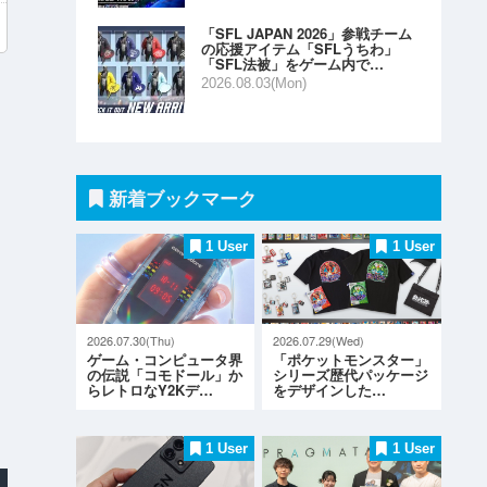
「SFL JAPAN 2026」参戦チーム
の応援アイテム「SFLうちわ」
「SFL法被」をゲーム内で…
2026.08.03(Mon)
新着ブックマーク
1 User
1 User
2026.07.30(Thu)
2026.07.29(Wed)
ゲーム・コンピュータ界
「ポケットモンスター」
の伝説「コモドール」か
シリーズ歴代パッケージ
らレトロなY2Kデ…
をデザインした…
1 User
1 User