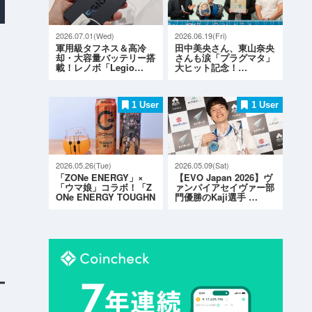
2026.07.01(Wed)
2026.06.19(Fri)
軍用級タフネス＆高冷
田中美央さん、東山奈央
却・大容量バッテリー搭
さんも涙「プラグマタ」
載！レノボ「Legio…
大ヒット記念！…
1 User
1 User
2026.05.26(Tue)
2026.05.09(Sat)
「ZONe ENERGY」×
【EVO Japan 2026】ヴ
「ウマ娘」コラボ！「Z
ァンパイアセイヴァー部
ONe ENERGY TOUGHN
門優勝のKaji選手 …
ESS G…