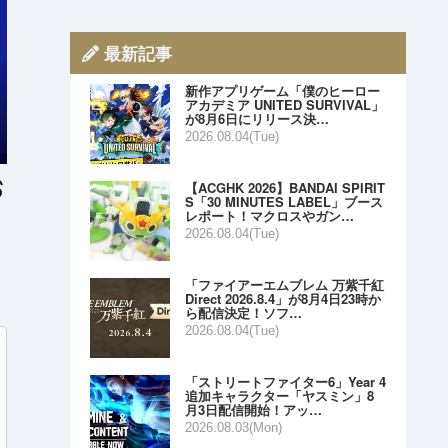
最新記事
新作アプリゲーム「僕のヒーロー
アカデミア UNITED SURVIVAL」
が8月6日にリリース決…
2026.08.04(Tue)
【ACGHK 2026】BANDAI SPIRIT
S「30 MINUTES LABEL」ブース
レポート！マクロスやガン…
2026.08.04(Tue)
」
「ファイアーエムブレム 万紫千紅
Direct 2026.8.4」が8月4日23時か
ら配信決定！ソフ…
2026.08.04(Tue)
「ストリートファイター6」Year 4
追加キャラクター「ヤスミン」8
月3日配信開始！アッ…
2026.08.03(Mon)