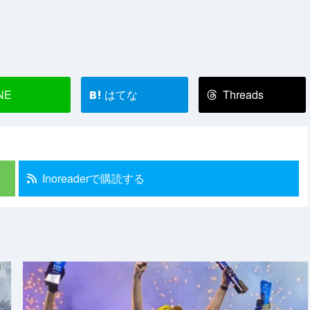
NE
はてな
Threads
B!
Inoreaderで購読する