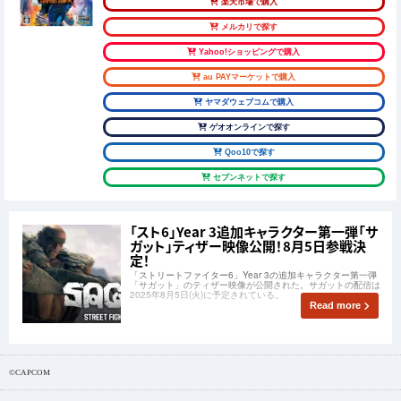
楽天市場で購入
メルカリで探す
Yahoo!ショッピングで購入
au PAYマーケットで購入
ヤマダウェブコムで購入
ゲオオンラインで探す
Qoo10で探す
セブンネットで探す
「スト6」Year 3追加キャラクター第一弾「サ
ガット」ティザー映像公開！8月5日参戦決
定！
「ストリートファイター6」Year 3の追加キャラクター第一弾
「サガット」のティザー映像が公開された。サガットの配信は
2025年8月5日(火)に予定されている。
Read more
©CAPCOM