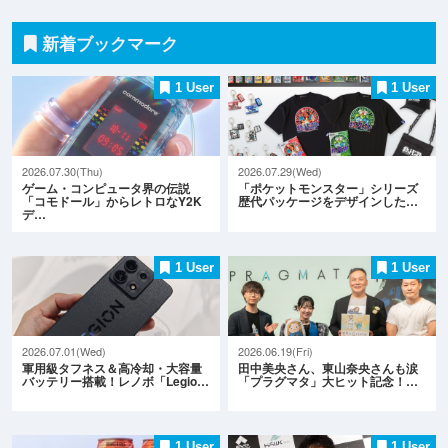
新着ブックマーク
1 User
1 User
2026.07.30(Thu)
2026.07.29(Wed)
ゲーム・コンピュータ界の伝説
「ポケットモンスター」シリーズ
「コモドール」からレトロなY2K
歴代パッケージをデザインした…
デ…
1 User
1 User
2026.07.01(Wed)
2026.06.19(Fri)
軍用級タフネス＆高冷却・大容量
田中美央さん、東山奈央さんも涙
バッテリー搭載！レノボ「Legio…
「プラグマタ」大ヒット記念！…
1 User
1 User