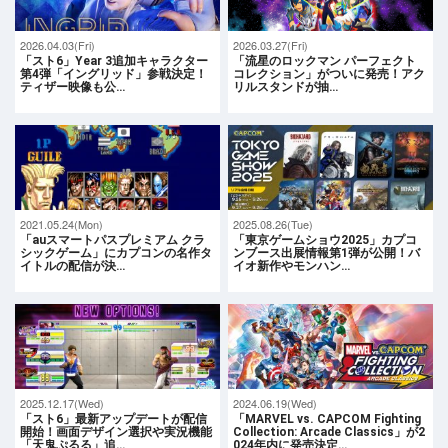
2026.04.03(Fri)
2026.03.27(Fri)
「スト6」Year 3追加キャラクター
「流星のロックマン パーフェクト
第4弾「イングリッド」参戦決定！
コレクション」がついに発売！アク
ティザー映像も公…
リルスタンドが抽…
2021.05.24(Mon)
2025.08.26(Tue)
「auスマートパスプレミアム クラ
「東京ゲームショウ2025」カプコ
シックゲーム」にカプコンの名作タ
ンブース出展情報第1弾が公開！バ
イトルの配信が決…
イオ新作やモンハン…
2025.12.17(Wed)
2024.06.19(Wed)
「スト6」最新アップデートが配信
「MARVEL vs. CAPCOM Fighting
開始！画面デザイン選択や実況機能
Collection: Arcade Classics」が2
「天鬼ぷるる」追…
024年内に発売決定…