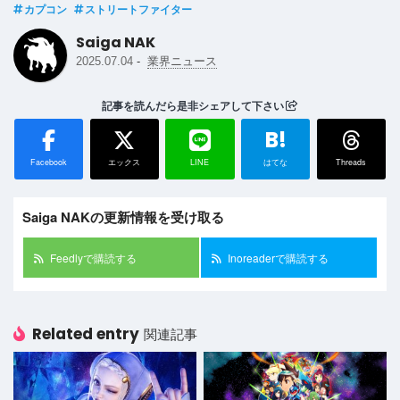
カプコン
ストリートファイター
Saiga NAK
-
2025.07.04
業界ニュース
記事を読んだら是非シェアして下さい
B!
Facebook
エックス
LINE
はてな
Threads
Saiga NAKの更新情報を受け取る
Feedlyで購読する
Inoreaderで購読する
Related entry
関連記事