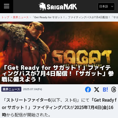
日本語
トップ
業界ニュース
「Get Ready for サガット！」ファイティングパスが7月4日配信！
>
>
「Get Ready for サガット！」ファイテ
ィングパスが7月4日配信！「サガット」参
戦に備えよう！
B!
業界ニュース
2025.07.04(Fri)
「
ストリートファイター6
(以下、スト6)」にて
「Get Ready f
or サガット！」ファイティングパス
が
2025年7月4日(金)16
時
から配信が開始された。