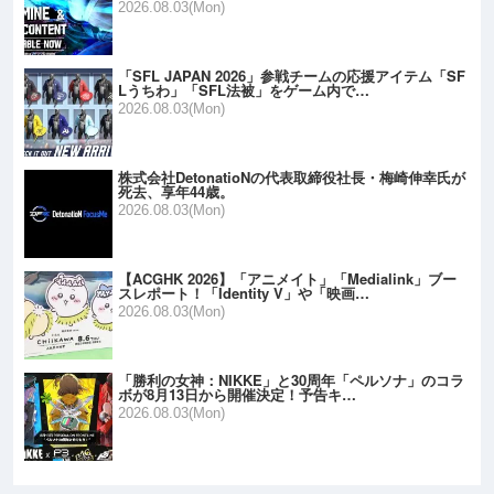
2026.08.03(Mon)
「SFL JAPAN 2026」参戦チームの応援アイテム「SF
Lうちわ」「SFL法被」をゲーム内で…
2026.08.03(Mon)
株式会社DetonatioNの代表取締役社長・梅崎伸幸氏が
死去、享年44歳。
2026.08.03(Mon)
【ACGHK 2026】「アニメイト」「Medialink」ブー
スレポート！「Identity V」や「映画…
2026.08.03(Mon)
「勝利の女神：NIKKE」と30周年「ペルソナ」のコラ
ボが8月13日から開催決定！予告キ…
2026.08.03(Mon)