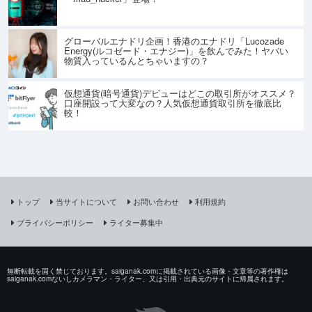
グローバルエナドリ企画！香港のエナドリ「Lucozade
Energy(ルコゼード・エナジー)」を飲んでみた！ヤバい
物質入っているんとちゃいますの？
仮想通貨(暗号通貨)デビューはどこの取引所がオススメ？
口座開設って大変なの？人気仮想通貨取引所を徹底比
較！
トップ
当サイトについて
お問い合わせ
利用規約
プライバシーポリシー
ライター募集中
無断転載を固く禁じております。saiganak.comに掲載されている画像・文章等の著作権は
saiganak.comないしカメラマン・ライター、又は引用・出典元のサイトに帰属されます。