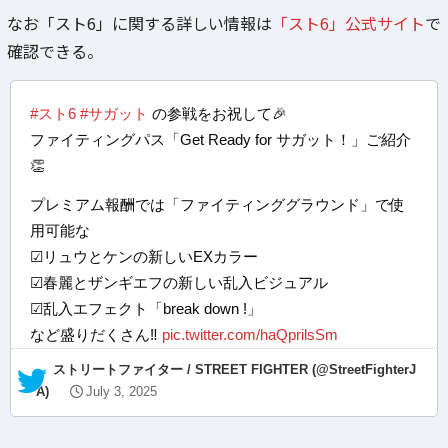
なお「スト6」に関する詳しい情報は
「スト6」公式サイト
で
確認できる。
#スト6
#サガット
の参戦をお祝して🎉
ファイティングパス「Get Ready for サガット！」ご紹介
👏
プレミアム報酬では「ファイティンググラウンド」で使
用可能な
☑リュウとケンの新しいEXカラー
☑春麗とザンギエフの新しい乱入ビジュアル
☑乱入エフェクト「break down !」
など盛りだくさん‼
pic.twitter.com/haQprilsSm
— ストリートファイター / STREET FIGHTER (@StreetFighterJ
A)
July 3, 2025