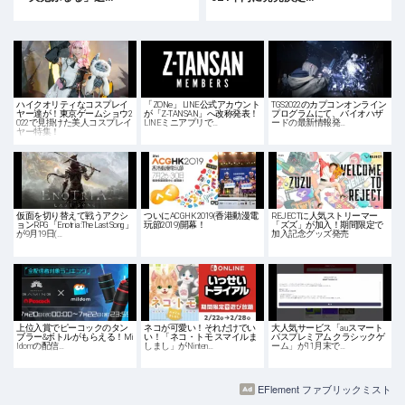
ハイクオリティなコスプレイ
「ZONe」 LINE公式アカウント
TGS2022のカプコンオンライン
ヤー達が！東京ゲームショウ2
が「Z-TANSAN」へ改称発表！
プログラムにて、バイオハザ
022で見掛けた美人コスプレイ
LINEミニアプリで…
ードの最新情報発…
ヤー特集！
仮面を切り替えて戦うアクシ
ついにACGHK 2019(香港動漫電
REJECTに人気ストリーマー
ョンRPG「Enotria:The Last Song」
玩節2019)開幕！
「ズズ」が加入！期間限定で
が9月19日(…
加入記念グッズ発売
上位入賞でピーコックのタン
ネコが可愛い！それだけでい
大人気サービス「auスマート
ブラー&ボトルがもらえる！Mi
い！「ネコ・トモ スマイルま
パスプレミアム クラシックゲ
ldomの配信…
しまし」がNinten…
ーム」が11月末で…
EFlement ファブリックミスト