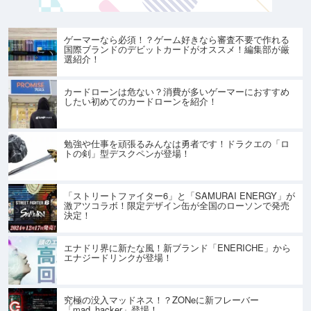
ゲーマーなら必須！？ゲーム好きなら審査不要で作れる
国際ブランドのデビットカードがオススメ！編集部が厳
選紹介！
カードローンは危ない？消費が多いゲーマーにおすすめ
したい初めてのカードローンを紹介！
勉強や仕事を頑張るみんなは勇者です！ドラクエの「ロ
トの剣」型デスクペンが登場！
「ストリートファイター6」と「SAMURAI ENERGY」が
激アツコラボ！限定デザイン缶が全国のローソンで発売
決定！
エナドリ界に新たな風！新ブランド「ENERICHE」から
エナジードリンクが登場！
究極の没入マッドネス！？ZONeに新フレーバー
「mad_hacker」登場！