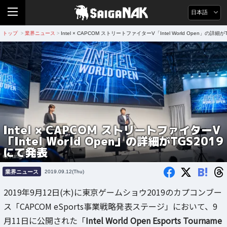
日本語
トップ
業界ニュース
Intel × CAPCOM ストリートファイターV「Intel World Open」の詳細
>
>
Intel × CAPCOM ストリートファイターV
「Intel World Open」の詳細がTGS2019
にて発表
B!
業界ニュース
2019.09.12(Thu)
2019年9月12日(木)に東京ゲームショウ2019のカプコンブー
ス「CAPCOM eSports事業戦略発表ステージ」において、9
月11日に公開された「
Intel World Open Esports Tourname