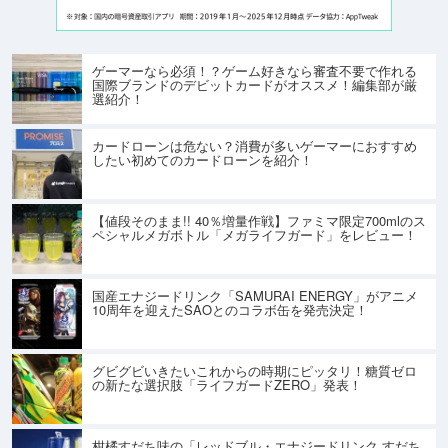
ゲーマーなら必須！？ゲーム好きなら審査不要で作れる
国際ブランドのデビットカードがオススメ！編集部が厳
選紹介！
カードローンは危ない？消費が多いゲーマーにおすすめ
したい初めてのカードローンを紹介！
【値段そのまま!! 40％増量作戦】ファミマ限定700mlのス
ペシャルメガボトル「メガライフガード」をレビュー！
国産エナジードリンク「SAMURAI ENERGY」がアニメ
10周年を迎えたSAOとのコラボ缶を発売決定！
グビグビいきたいこれからの時期にピッタリ！糖質ゼロ
の新たな選択肢「ライフガードZERO」発表！
柑橘すだち味の「レッドブル・エナジードリンク すだち