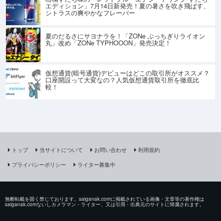
エディション」7月14日新発売！夏の暑さを吹き飛ばす、
シトラスの爽やかなフレーバー
夏のだるさにサヨナラを！「ZONe ぶっちぎりライオン
丸」改め「ZONe TYPHOOON」発売決定！
仮想通貨(暗号通貨)デビューはどこの取引所がオススメ？
口座開設って大変なの？人気仮想通貨取引所を徹底比
較！
トップ
当サイトについて
お問い合わせ
利用規約
プライバシーポリシー
ライター募集中
無断転載を固く禁じております。saiganak.comに掲載されている画像・文章等の著作権は
saiganak.comないしカメラマン・ライター、又は引用・出典元のサイトに帰属されます。