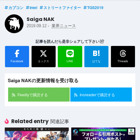
カプコン
Intel
ストリートファイター
TGS2019
Saiga NAK
-
2019.09.12
業界ニュース
記事を読んだら是非シェアして下さい
B!
Facebook
エックス
LINE
はてな
Threads
Saiga NAKの更新情報を受け取る
Feedlyで購読する
Inoreaderで購読する
Related entry
関連記事