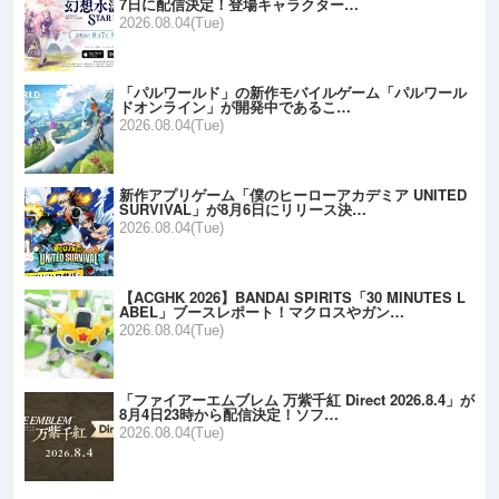
7日に配信決定！登場キャラクター…
2026.08.04(Tue)
「パルワールド」の新作モバイルゲーム「パルワール
ドオンライン」が開発中であるこ…
2026.08.04(Tue)
新作アプリゲーム「僕のヒーローアカデミア UNITED
SURVIVAL」が8月6日にリリース決…
2026.08.04(Tue)
【ACGHK 2026】BANDAI SPIRITS「30 MINUTES L
ABEL」ブースレポート！マクロスやガン…
2026.08.04(Tue)
「ファイアーエムブレム 万紫千紅 Direct 2026.8.4」が
8月4日23時から配信決定！ソフ…
2026.08.04(Tue)