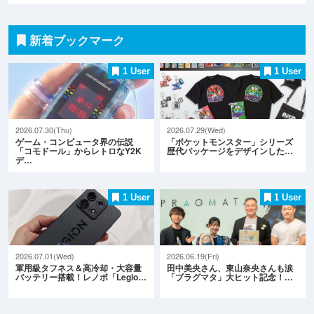
新着ブックマーク
1 User
1 User
2026.07.30(Thu)
2026.07.29(Wed)
ゲーム・コンピュータ界の伝説
「ポケットモンスター」シリーズ
「コモドール」からレトロなY2K
歴代パッケージをデザインした…
デ…
1 User
1 User
2026.07.01(Wed)
2026.06.19(Fri)
軍用級タフネス＆高冷却・大容量
田中美央さん、東山奈央さんも涙
バッテリー搭載！レノボ「Legio…
「プラグマタ」大ヒット記念！…