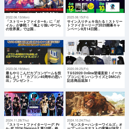
2022.06.13(Mon)
2025.08.15(Fri)
「ストリートファイター6」に「ガ
サイン入りチェキ当たる！ストリー
イル」が参戦！「俺より強いやつら
トファイターリーグ2025開幕キャ
の世界展」では国…
ンペーン8月14日開…
2023.06.19(Mon)
2020.09.25(Fri)
最もやりこんだカプコンゲームを投
TGS2020 Online登場直前！イーカ
稿しよう！「カプコン40周年の思い
プコンにモンハンライズとDMCの
出」プレゼント…
記念商品追加！
2024.11.28(Thu)
2024.10.24(Thu)
「ストリートファイターリーグ: Pr
「モンスターハンターワイルズ」オ
o-JP 2024 Division F 第10節」終
ープンベータテストの実施が決定！