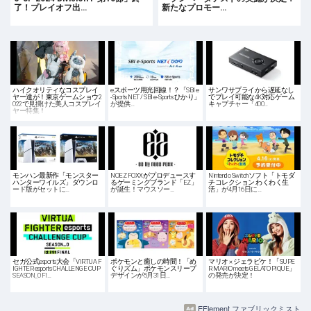
了！プレイオフ出…
新たなプロモー…
ハイクオリティなコスプレイ
eスポーツ用光回線！？「SBI e
サンワサプライから遅延なし
ヤー達が！東京ゲームショウ2
-Sports NET / SBI e-Sports ひかり」
でプレイ可能な4K対応ゲーム
022で見掛けた美人コスプレイ
が提供…
キャプチャー「400…
ヤー特集！
モンハン最新作「モンスター
NOEZ FOXXがプロデュースす
Nintendo Switchソフト「トモダ
ハンターワイルズ」ダウンロ
るゲーミングブランド「EZ」
チコレクション わくわく生
ード版がセットに…
が誕生！マウスソー…
活」が4月16日に…
セガ公式esports大会「VIRTUA F
ポケモンと癒しの時間！「め
マリオ × ジェラピケ！「SUPE
IGHTER esports CHALLENGE CUP
ぐりズム」ポケモンスリープ
R MARIO meets GELATO PIQUE」
SEASON_0 FI…
デザインが5月31日…
の発売が決定！
EFlement ファブリックミスト