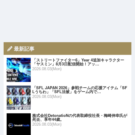
最新記事
「ストリートファイター6」Year 4追加キャラクター
「ヤスミン」8月3日配信開始！アッ…
2026.08.03(Mon)
「SFL JAPAN 2026」参戦チームの応援アイテム「SF
Lうちわ」「SFL法被」をゲーム内で…
2026.08.03(Mon)
株式会社DetonatioNの代表取締役社長・梅崎伸幸氏が
死去、享年44歳。
2026.08.03(Mon)