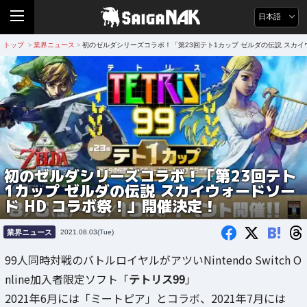
日本語
トップ
業界ニュース
初のゼルダシリーズコラボ！「第23回テト1カップ ゼルダの伝説 スカイ
>
>
初のゼルダシリーズコラボ！「第23回テト
1カップ ゼルダの伝説 スカイウォードソー
ド HD コラボ祭！」開催決定！
B!
業界ニュース
2021.08.03(Tue)
99人同時対戦のバトルロイヤルがアツいNintendo Switch O
nline加入者限定ソフト「
テトリス99
」
2021年6月には「ミートピア」とコラボ、2021年7月には