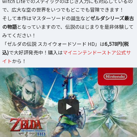
witch Liteでのスティックのはじき入力にも対応しているの
で、広大な空の世界をいつでもどこでも冒険できます！
そして本作はマスターソードの誕生など
ゼルダシリーズ最古
の物語
となっていますので、伝説のはじまりを是非体験して
みてください！
「ゼルダの伝説 スカイウォードソード HD」は
6,578円(税
込)
で大好評発売中！購入は
マイニンテンドーストア
公式サ
イト
から！