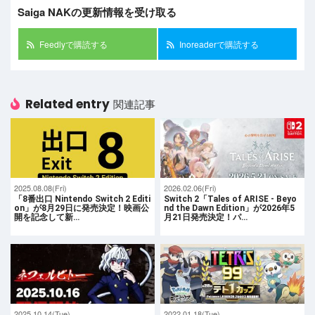
Saiga NAKの更新情報を受け取る
Feedlyで購読する
Inoreaderで購読する
Related entry
関連記事
2025.08.08(Fri)
2026.02.06(Fri)
「8番出口 Nintendo Switch 2 Editi
Switch 2「Tales of ARISE - Beyo
on」が8月29日に発売決定！映画公
nd the Dawn Edition」が2026年5
開を記念して新…
月21日発売決定！パ…
2025.10.14(Tue)
2022.01.18(Tue)