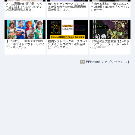
アイス専用のお酒「罪」シリ
ホリからゲンガーとミミッキ
「掛ける収納」で楽ちん&スペ
ーズを試す！KURANDメディ
ュが描かれたSwitch 2用周辺機
ース確保！Bauhutte「ベッドハ
ア限定新商品試飲会…
器が登場！コン…
ンガーラ…
【TGS2026】「BTU HOBBY BAS
福岡ソフトバンクホークス×バ
日本初の全大会賞金付きeスポ
E」「ホワイトアウト・サバイ
ンダイナムコのコラボ第五弾
ーツプラットフォーム「Adicto
バル/キングショ…
は「パックマン」…
r」が2020年10…
EFlement ファブリックミスト