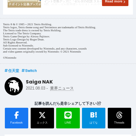
イント交換グッズに「ゼルダの伝説 スカイウォードソード
Read more
HD」のグッズが新登場となりましたのでご紹介したいと思い
ます！
Tetris ® & © 1985～2021 Tetris Holding.
Tetris logos, Tetris theme song and Tetriminos are trademarks of Tetris Holding.
The Tetris trade dress is owned by Tetris Holding.
Licensed to The Tetris Company.
Tetris Game Design by Alexey Pajitnov.
Tetris Logo Design by Roger Dean.
All Rights Reserved.
Sub-licensed to Nintendo.
Certain new content developed by Nintendo, and any characters, sounds
and video games originally owned by Nintendo: © 2021 Nintendo
©Nintendo
任天堂
Switch
Saiga NAK
-
2021.08.03
業界ニュース
記事を読んだら是非シェアして下さい
B!
Facebook
エックス
LINE
はてな
Threads