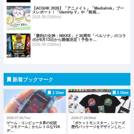
【ACGHK 2026】「アニメイト」「Medialink」ブー
スレポート！「Identity V」や「映画…
2026.08.03(Mon)
「勝利の女神：NIKKE」と30周年「ペルソナ」のコラ
ボが8月13日から開催決定！予告キ…
2026.08.03(Mon)
新着ブックマーク
1 User
1 User
2026.07.30(Thu)
2026.07.29(Wed)
ゲーム・コンピュータ界の伝説
「ポケットモンスター」シリーズ
「コモドール」からレトロなY2K
歴代パッケージをデザインした…
デ…