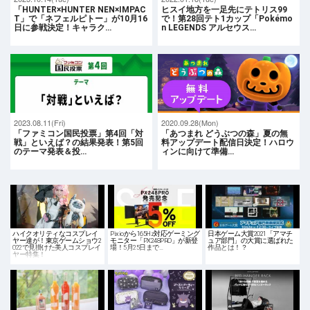
「HUNTER×HUNTER NEN×IMPAC
ヒスイ地方を一足先にテトリス99
T」で「ネフェルピトー」が10月16
で！第28回テト1カップ「Pokémo
日に参戦決定！キャラク…
n LEGENDS アルセウス…
2023.08.11(Fri)
2020.09.28(Mon)
「ファミコン国民投票」第4回「対
「あつまれ どうぶつの森」夏の無
戦」といえば？の結果発表！第5回
料アップデート配信日決定！ハロウ
のテーマ発表＆投…
ィンに向けて準備…
ハイクオリティなコスプレイ
Pixioから165Hz対応ゲーミング
日本ゲーム大賞2021「アマチ
ヤー達が！東京ゲームショウ2
モニター「PX248PRO」が新登
ュア部門」の大賞に選ばれた
022で見掛けた美人コスプレイ
場！5月25日まで…
作品とは！？
ヤー特集！