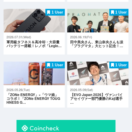
1 User
1 User
2026.07.01(Wed)
2026.06.19(Fri)
軍用級タフネス＆高冷却・大容量
田中美央さん、東山奈央さんも涙
バッテリー搭載！レノボ「Legio…
「プラグマタ」大ヒット記念！…
1 User
1 User
2026.05.26(Tue)
2026.05.09(Sat)
「ZONe ENERGY」×「ウマ娘」
【EVO Japan 2026】ヴァンパイ
コラボ！「ZONe ENERGY TOUG
アセイヴァー部門優勝のKaji選手
HNESS G…
…