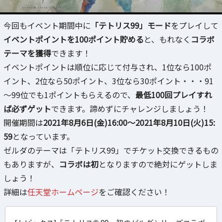
今回もイベント期間中に
「テトリス99」モード
をプレイして
イベントポイントを100ポイント貯める
と、もれなく
コラボ
テーマを獲得
できます！
イベントポイントは順位に応じて付与され、1位なら100ポ
イント、2位なら50ポイント、3位なら30ポイント・・・91
～99位でも1ポイントもらえるので、
最低100回プレイすれ
ば必ずゲット
できます。諦めずにチャレンジしましょう！
開催期間は
2021年8月6日(金)16:00～2021年8月10日(火)15:
59
となっています。
ゼルダのテーマは「テトリス99」でチケット交換できるもの
もありますが、
コラボは初
となりますので絶対にゲットしま
しょう！
詳細は
任天堂ホームページ
をご確認ください！