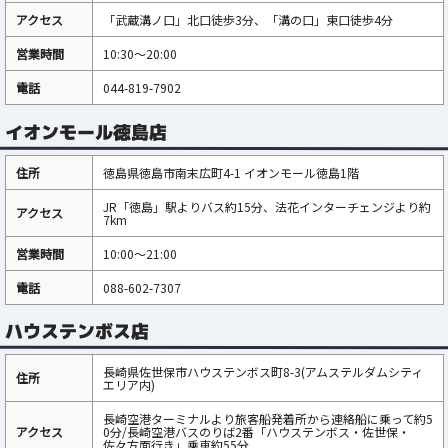
アクセス
「武蔵溝ノ口」北口徒歩3分、「溝の口」東口徒歩4分
営業時間
10:30～20:00
電話
044-819-7902
イオンモール徳島店
住所
徳島県徳島市南末広町4-1 イオンモール徳島1階
JR「徳島」駅よりバス約15分、法花インターチェンジより約
アクセス
7km
営業時間
10:00～21:00
電話
088-602-7307
ハウステンボス店
長崎県佐世保市ハウステンボス町8-3(アムステルダムシティ
住所
エリア内)
長崎空港ターミナルより旅客船発着所から連絡船に乗って約5
アクセス
0分/長崎空港バスのりば2番「ハウステンボス・佐世保・
佐々方面行き」乗車約55分