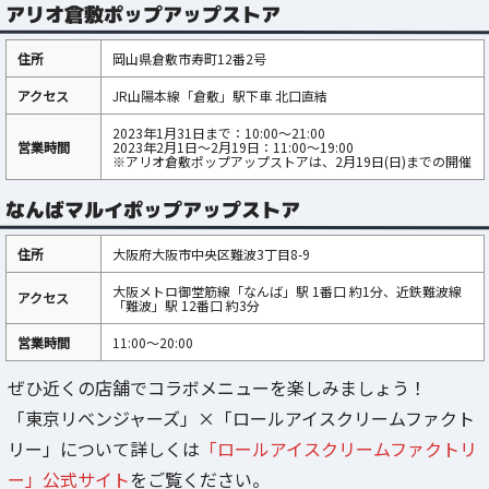
アリオ倉敷ポップアップストア
住所
岡山県倉敷市寿町12番2号
アクセス
JR山陽本線「倉敷」駅下車 北口直結
2023年1月31日まで：10:00～21:00
営業時間
2023年2月1日～2月19日：11:00～19:00
※アリオ倉敷ポップアップストアは、2月19日(日)までの開催
なんばマルイポップアップストア
住所
大阪府大阪市中央区難波3丁目8-9
大阪メトロ御堂筋線「なんば」駅 1番口 約1分、近鉄難波線
アクセス
「難波」駅 12番口 約3分
営業時間
11:00～20:00
ぜひ近くの店舗でコラボメニューを楽しみましょう！
「東京リベンジャーズ」×「ロールアイスクリームファクト
リー」について詳しくは
「ロールアイスクリームファクトリ
ー」公式サイト
をご覧ください。