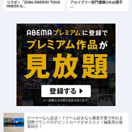
コラボ！「ZONe ENERGY TOUG
アセイヴァー部門優勝のKaji選手
HNESS G…
…
ゲーマーなら必須！？ゲーム好きなら審査不要で作れる
国際ブランドのデビットカードがオススメ！編集部が厳
選紹介！