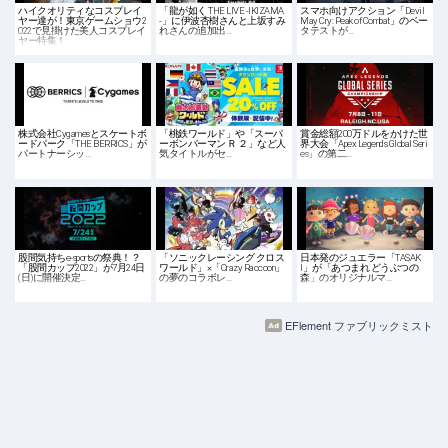
ハイクオリティなコスプレイ
「龍が如く THE LIVE -IKIZAMA
スマホ向けアクション「Devil
ヤー達が！東京ゲームショウ2
-」に伊波杏樹さんと上坂すみ
May Cry: Peak of Combat」のベー
022で見掛けた美人コスプレイ
れさんの追加出…
タテストが…
ヤー特集！
株式会社Cygamesとスケートボ
「桃鉄ワールド」や「スーパ
賞金総額200万ドルをかけた世
ードパーク「THE BERRICS」が
ーボンバーマン Ｒ ２」など人
界大会「Apex Legends Global Seri
パートナーシッ…
気タイトルがセ…
es」の第二…
股間気持ちe-sportsの祭典！？
「ソニックレーシング クロス
日本発のジュエラー「TASAK
「股間カップ2022」が7月24日
ワールド」×「Crazy Raccoon」
I」が「あつまれ どうぶつの
(日)に開催決定…
の夢のコラボレ…
森」のオリジナルマ…
EFlement ファブリックミスト