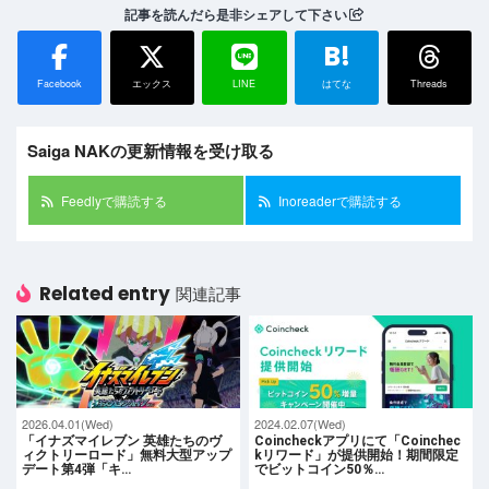
記事を読んだら是非シェアして下さい
B!
Facebook
エックス
LINE
はてな
Threads
Saiga NAKの更新情報を受け取る
Feedlyで購読する
Inoreaderで購読する
Related entry
関連記事
2026.04.01(Wed)
2024.02.07(Wed)
「イナズマイレブン 英雄たちのヴ
Coincheckアプリにて「Coinchec
ィクトリーロード」無料大型アップ
kリワード」が提供開始！期間限定
デート第4弾「キ…
でビットコイン50％…