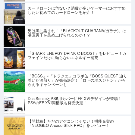
カードローンは危ない？消費が多いゲーマーにおすすめ
したい初めてのカードローンを紹介！
男は黒に染まれ！「BLACKOUT GUARANA(ガラナ)」は
港区男子を染め上げられるのか！？
「SHARK ENERGY DRINK C-BOOST」をレビュー！カ
フェインだけに頼らないエネルギー補充
「BOSS」×「ドラクエ」コラボ缶「BOSS QUEST 辿り
着いた深煎り」が発売決定！「ロトのボスジャン」がも
らえるキャンペーンも
DualSenseとPS5用カバーにFF XVIデザインが登場！
PS5のFF XVI同梱版も発売決定！
【開封編】ただのアケコンじゃない！機能充実の
「NEOGEO Arcade Stick PRO」をレビュー！