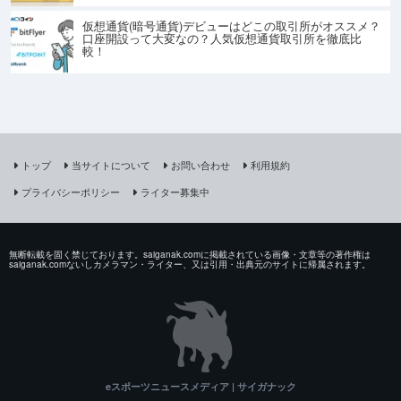
仮想通貨(暗号通貨)デビューはどこの取引所がオススメ？
口座開設って大変なの？人気仮想通貨取引所を徹底比
較！
トップ
当サイトについて
お問い合わせ
利用規約
プライバシーポリシー
ライター募集中
無断転載を固く禁じております。saiganak.comに掲載されている画像・文章等の著作権は
saiganak.comないしカメラマン・ライター、又は引用・出典元のサイトに帰属されます。
eスポーツニュースメディア | サイガナック