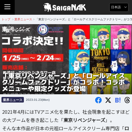
日本語
トップ
業界ニュース
「東京リベンジャーズ」と「ロールアイスクリームファクトリー」がコ
>
>
「東京リベンジャーズ」と「ロールアイス
クリームファクトリー」がコラボ！コラボ
メニューや限定グッズが登場
B!
業界ニュース
2023.01.23(Mon)
2021年4月にはTVアニメ化を果たし、社会現象を起こすほど
の大ブームを巻き起こした「
東京リベンジャーズ
」。
そんな本作品が日本の元祖ロールアイスクリーム専門店「
ロ