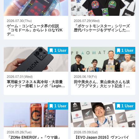
2026.07.30(Thu)
2026.07.29(Wed)
ゲーム・コンピュータ界の伝説
「ポケットモンスター」シリーズ
「コモドール」からレトロなY2K
歴代パッケージをデザインした…
デ…
1 User
1 User
2026.07.01(Wed)
2026.06.19(Fri)
軍用級タフネス＆高冷却・大容量
田中美央さん、東山奈央さんも涙
バッテリー搭載！レノボ「Legio…
「プラグマタ」大ヒット記念！…
1 User
1 User
2026.05.26(Tue)
2026.05.09(Sat)
「ZONe ENERGY」×「ウマ娘」
【EVO Japan 2026】ヴァンパイ