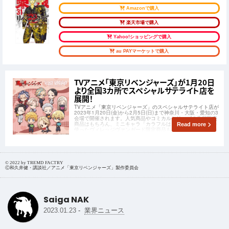
Amazonで購入
楽天市場で購入
Yahoo!ショッピングで購入
au PAYマーケットで購入
TVアニメ「東京リベンジャーズ」が1月20日
より全国3カ所でスペシャルサテライト店を
展開！
TVアニメ「東京リベンジャーズ」のスペシャルサテライト店が
2023年1月20日(金)から2月5日(日)まで神奈川・大阪・愛知の3
会場で開催されます。人気商品やコミカルシリーズの先行販売
商品はもちろん、ミニキャラ「カラフルはーと」のイラストを
Read more
使ったヴィレッジヴァンガード限定商品もラインナップ。この
チャンスをお見逃しなく！
© 2022 by TREMD FACTRY
Ⓒ和久井健・講談社／アニメ「東京リベンジャーズ」製作委員会
Saiga NAK
-
2023.01.23
業界ニュース