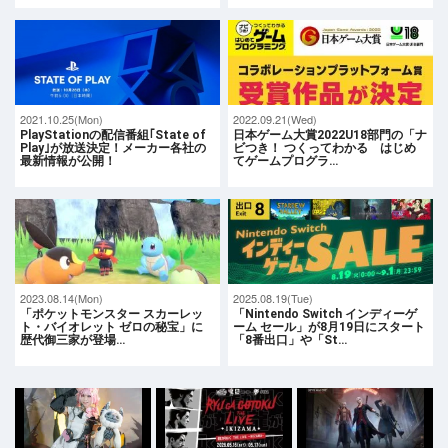
2021.10.25(Mon)
2022.09.21(Wed)
PlayStationの配信番組｢State of
日本ゲーム大賞2022U18部門の「ナ
Play｣が放送決定！メーカー各社の
ビつき！ つくってわかる はじめ
最新情報が公開！
てゲームプログラ…
2023.08.14(Mon)
2025.08.19(Tue)
「ポケットモンスター スカーレッ
「Nintendo Switch インディーゲ
ト・バイオレット ゼロの秘宝」に
ーム セール」が8月19日にスタート
歴代御三家が登場…
「8番出口」や「St…