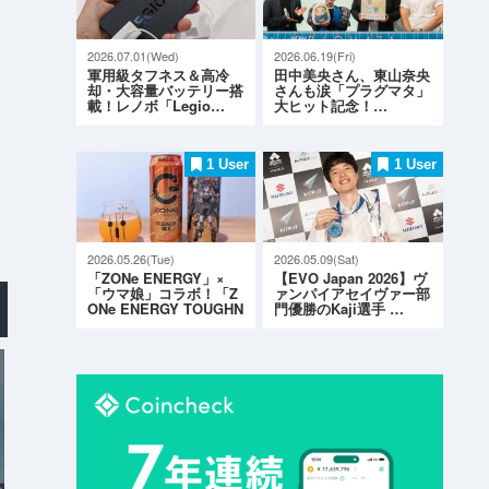
2026.07.01(Wed)
2026.06.19(Fri)
軍用級タフネス＆高冷
田中美央さん、東山奈央
却・大容量バッテリー搭
さんも涙「プラグマタ」
載！レノボ「Legio…
大ヒット記念！…
1 User
1 User
2026.05.26(Tue)
2026.05.09(Sat)
「ZONe ENERGY」×
【EVO Japan 2026】ヴ
「ウマ娘」コラボ！「Z
ァンパイアセイヴァー部
ONe ENERGY TOUGHN
門優勝のKaji選手 …
ESS G…