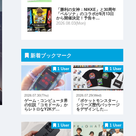
「勝利の女神：NIKKE」と30周年
「ペルソナ」のコラボが8月13日
から開催決定！予告キ…
2026.08.03(Mon)
新着ブックマーク
1 User
1 User
2026.07.30(Thu)
2026.07.29(Wed)
ゲーム・コンピュータ界
「ポケットモンスター」
の伝説「コモドール」か
シリーズ歴代パッケージ
らレトロなY2Kデ…
をデザインした…
1 User
1 User