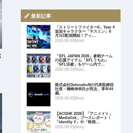
最新記事
「ストリートファイター6」Year 4
追加キャラクター「ヤスミン」8
月3日配信開始！アッ…
2026.08.03(Mon)
「SFL JAPAN 2026」参戦チーム
の応援アイテム「SFLうちわ」
「SFL法被」をゲーム内で…
2026.08.03(Mon)
株式会社DetonatioNの代表取締役
社長・梅崎伸幸氏が死去、享年44
歳。
2026.08.03(Mon)
【ACGHK 2026】「アニメイト」
「Medialink」ブースレポート！
「Identity V」や「映画…
2026.08.03(Mon)