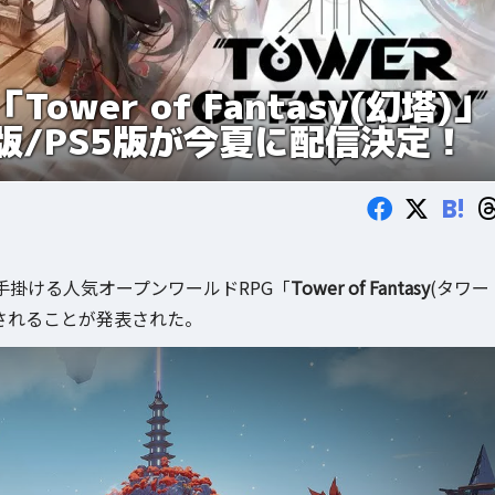
ower of Fantasy(幻塔)」
版/PS5版が今夏に配信決定！
B!
finiteが手掛ける人気オープンワールドRPG「
Tower of Fantasy
(タワー
信されることが発表された。