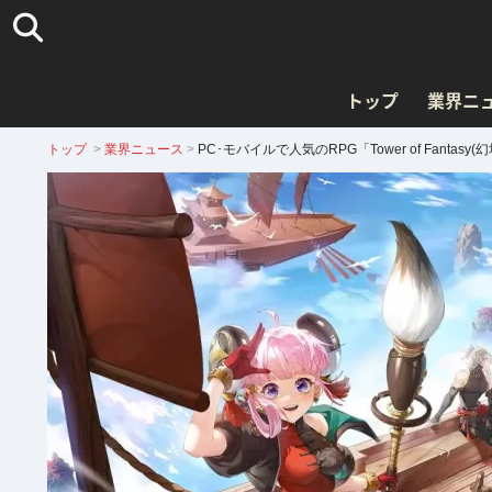
トップ
業界ニ
トップ
>
業界ニュース
>
PC･モバイルで人気のRPG「Tower of Fant