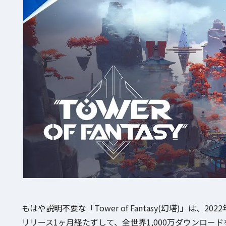
もはや説明不要な「Tower of Fantasy(幻塔)」は、2
リリース1ヶ月経たずして、全世界1,000万ダウンロー