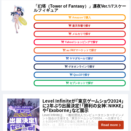
「幻塔（Tower of Fantasy）」凛夜Ver.1/7スケー
ルフィギュア
Amazonで購入
楽天市場で探す
メルカリで探す
Yahoo!ショッピングで探す
au PAYマーケットで探す
ヤマダモールで探す
ゲオオンラインで探す
Qoo10で探す
セブンネットで探す
Level Infiniteが「東京ゲームショウ2024」
に2年ぶり出展決定！「勝利の女神：NIKKE」
や「Exoborne」など展示
Level Infiniteは、一般社団法人コンピュータエンターテインメ
ント協会が主催する「東京ゲームショウ2024」へ出展するこ
とを2024年7月12日(金)に発表しました。「東京ゲームショウ
2024」は、幕張メッセで2024年9月26日(木)～2024年9月29
Read more
日(日)の期間中開催されます。