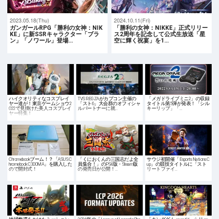
2023.05.18(Thu)
2024.10.11(Fri)
ガンガールRPG「勝利の女神：NIK
「勝利の女神：NIKKE」正式リリー
KE」に新SSRキャラクター「ブラ
ス2周年を記念して公式生放送「星
ン」「ノワール」登場…
空に輝く祝宴」を1…
ハイクオリティなコスプレイ
TVS REGZAがカプコン主催の
「メガドライブミニ2」の収録
ヤー達が！東京ゲームショウ2
「スト6」大会群のオフィシャ
タイトル第5弾が発表！「シル
022で見掛けた美人コスプレイ
ルパートナーに就…
キーリップ」「…
ヤー特集！
Chromebookブーム！？「ASUS C
「くにおくんの三国志だよ全
サウジ初開催「Esports Nations C
hromebook C300MA」を購入した
員集合！」のPS4版・Steam版
up」の競技タイトルに「スト
ので開封式！
の発売日が公開！…
リートファイ…