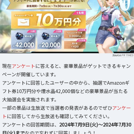
PR TIMES
現在
アンケート
に答えると、豪華景品がゲットできるキャン
ペーンが開催しています。
アンケートに回答したユーザーの中から、抽選でAmazonギ
フト券10万円分や煙水晶42,000個などの豪華景品が当たる
大抽選会を実施されます。
一部の景品は生放送で当選者の発表があるのでぜひ
アンケー
ト
に回答してから生放送も確認してみてください。
アンケートの回答期間は、
2024年7月9日(火)～2024年7月30
日(火)まで
なので忘れずに回答しましょう！