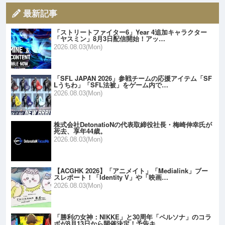
最新記事
「ストリートファイター6」Year 4追加キャラクター
「ヤスミン」8月3日配信開始！アッ…
2026.08.03(Mon)
「SFL JAPAN 2026」参戦チームの応援アイテム「SF
Lうちわ」「SFL法被」をゲーム内で…
2026.08.03(Mon)
株式会社DetonatioNの代表取締役社長・梅崎伸幸氏が
死去、享年44歳。
2026.08.03(Mon)
【ACGHK 2026】「アニメイト」「Medialink」ブー
スレポート！「Identity V」や「映画…
2026.08.03(Mon)
「勝利の女神：NIKKE」と30周年「ペルソナ」のコラ
ボが8月13日から開催決定！予告キ…