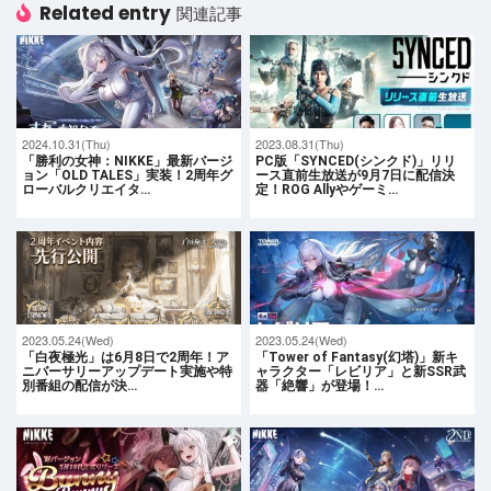
Related entry
関連記事
2024.10.31(Thu)
2023.08.31(Thu)
「勝利の女神：NIKKE」最新バージ
PC版「SYNCED(シンクド)」リリ
ョン「OLD TALES」実装！2周年グ
ース直前生放送が9月7日に配信決
ローバルクリエイタ…
定！ROG Allyやゲーミ…
2023.05.24(Wed)
2023.05.24(Wed)
「白夜極光」は6月8日で2周年！ア
「Tower of Fantasy(幻塔)」新キ
ニバーサリーアップデート実施や特
ャラクター「レビリア」と新SSR武
別番組の配信が決…
器「絶響」が登場！…