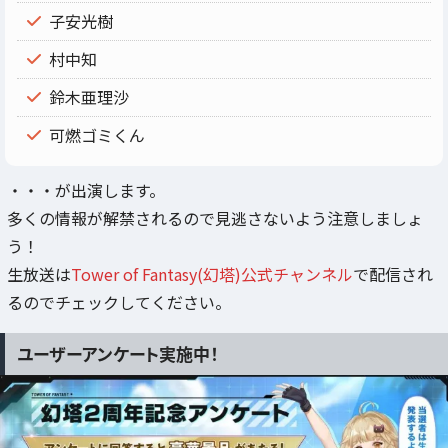
子安光樹
村中知
鈴木亜理沙
可燃ゴミくん
・・・が出演します。
多くの情報が解禁されるので見逃さないよう注意しましょ
う！
生放送は
Tower of Fantasy(幻塔)公式チャンネル
で配信され
るのでチェックしてください。
ユーザーアンケート実施中！