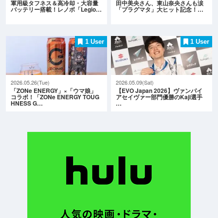
軍用級タフネス＆高冷却・大容量
田中美央さん、東山奈央さんも涙
バッテリー搭載！レノボ「Legio…
「プラグマタ」大ヒット記念！…
1 User
1 User
2026.05.26(Tue)
2026.05.09(Sat)
「ZONe ENERGY」×「ウマ娘」
【EVO Japan 2026】ヴァンパイ
コラボ！「ZONe ENERGY TOUG
アセイヴァー部門優勝のKaji選手
HNESS G…
…