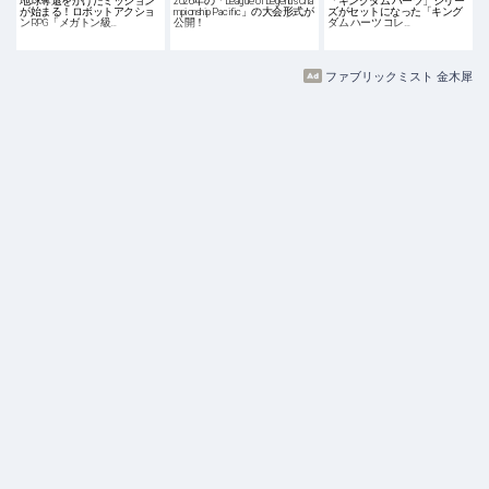
地球奪還をかけたミッション
2026年の「League of Legends Cha
「キングダム ハーツ」シリー
が始まる！ロボットアクショ
mpionship Pacific」の大会形式が
ズがセットになった「キング
ンRPG「メガトン級…
公開！
ダム ハーツ コレ…
ファブリックミスト 金木犀