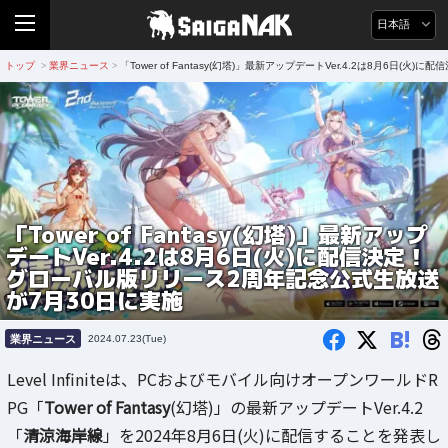
日本語
トップ
業界ニュース
「Tower of Fantasy(幻塔)」最新アップデートVer.4.2は8月6
>
>
「Tower of Fantasy(幻塔)」最新アップ
デートVer.4.2は8月6日(火)に配信決定！
グローバル版リリース2周年記念公式生放送
が7月30日に実施
B!
業界ニュース
2024.07.23(Tue)
Level Infiniteは、PCおよびモバイル向けオープンワールドR
PG「
Tower of Fantasy
(幻塔)」の最新アップデートVer.4.2
「
清涼海岸線
」を2024年8月6日(火)に配信することを発表し