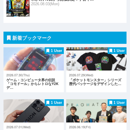
2026.08.03(Mon)
新着ブックマーク
1 User
1 User
2026.07.30(Thu)
2026.07.29(Wed)
ゲーム・コンピュータ界の伝説
「ポケットモンスター」シリーズ
「コモドール」からレトロなY2K
歴代パッケージをデザインした…
デ…
1 User
1 User
2026.07.01(Wed)
2026.06.19(Fri)