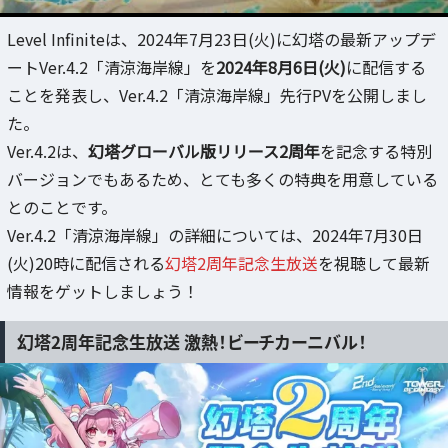
Level Infiniteは、2024年7月23日(火)に幻塔の最新アップデ
ートVer.4.2「清涼海岸線」を
2024年8月6日(火)
に配信する
ことを発表し、Ver.4.2「清涼海岸線」先行PVを公開しまし
た。
Ver.4.2は、
幻塔グローバル版リリース2周年
を記念する特別
バージョンでもあるため、とても多くの特典を用意している
とのことです。
Ver.4.2「清涼海岸線」の詳細については、2024年7月30日
(火)20時に配信される
幻塔2周年記念生放送
を視聴して最新
情報をゲットしましょう！
幻塔2周年記念生放送 激熱！ビーチカーニバル！