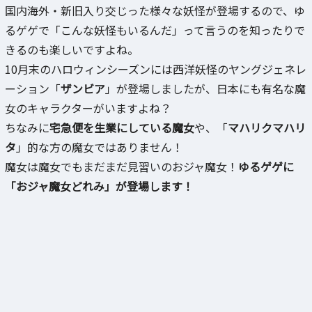
国内海外・新旧入り交じった様々な妖怪が登場するので、ゆ
るゲゲで「こんな妖怪もいるんだ」って言うのを知ったりで
きるのも楽しいですよね。
10月末のハロウィンシーズンには西洋妖怪のヤングジェネレ
ーション「
ザンビア
」が登場しましたが、日本にも有名な魔
女のキャラクターがいますよね？
ちなみに
宅急便を生業にしている魔女
や、「
マハリクマハリ
タ
」的な方の魔女ではありません！
魔女は魔女でもまだまだ見習いのおジャ魔女！
ゆるゲゲに
「おジャ魔女どれみ」が登場します！