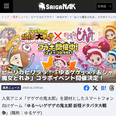
日本語
トップ
業界ニュース
ピーリカピリララ！「ゆるゲゲ」×「おジャ魔女どれみ」コラボイベント
>
>
ピーリカピリララ！「ゆるゲゲ」×「おジャ
魔女どれみ」コラボイベント開催決定！
B!
業界ニュース
2020.11.17(Tue)
人気アニメ「ゲゲゲの鬼太郎」を題材としたスマートフォン
向けゲーム「
ゆる～いゲゲゲの鬼太郎 妖怪ドタバタ大戦
争
」(略称：ゆるゲゲ)