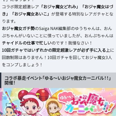
コラボ限定超激レア
「おジャ魔女どれみ」「おジャ魔女はづ
き」「おジャ魔女あいこ」
が登場する特別なレアガチャとな
ります。
おジャ魔女ガチ勢
のSaiga NAK編集部のゆうちゃんは、おん
ぷちゃんがいないことに憤っていましたが、おんぷちゃんは
チャイドルの仕事で忙しい
のです！我慢なさい！
10回ガチャではいずれかの限定超激レアが必ず手に入る
上に
回数制限はありません！10回ガチャを回しておジャ魔女3人
をコンプしましょう！
コラボ暴走イベント「ゆる～いおジャ魔女カーニバル！！」
開催！