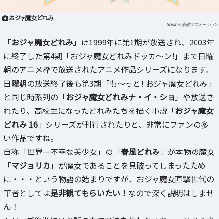
おジャ魔女どれみ
東映アニメーション
「
おジャ魔女どれみ
」は1999年に第1期が放送され、2003年
に終了した第4期「おジャ魔女どれみドッカ～ン!」まで日曜
朝のアニメ枠で放送されたアニメ作品シリーズになります。
日曜朝の放送終了後も第3期「も～っと! おジャ魔女どれみ」
と同じ時系列の「
おジャ魔女どれみナ・イ・ショ
」や放送さ
れたり、高校生になったどれみたちを描く小説「
おジャ魔女
どれみ 16
」シリーズが刊行されたりと、非常にファンの多
い作品ですね。
自称「世界一不幸な美少女」の「
春風どれみ
」が本物の魔女
「
マジョリカ
」が魔女であることを見破ってしまったため
に・・・という物語の始まりですが、おジャ魔女直撃世代の
筆者としては
是非観てもらいたい！
なので深く説明はしませ
ん！