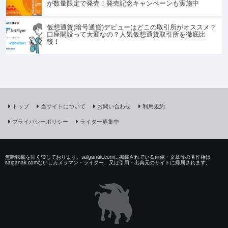
が数量限定で発売！発売記念キャンペーンも実施中
仮想通貨(暗号通貨)デビューはどこの取引所がオススメ？
口座開設って大変なの？人気仮想通貨取引所を徹底比
較！
トップ
当サイトについて
お問い合わせ
利用規約
プライバシーポリシー
ライター募集中
無断転載を固く禁じております。saiganak.comに掲載されている画像・文章等の著作権は
saiganak.comないしカメラマン・ライター、又は引用・出典元のサイトに帰属されます。