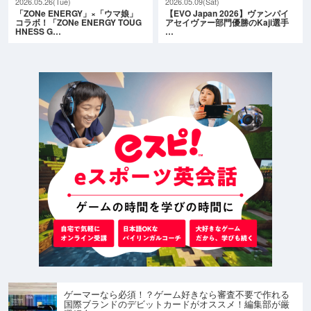
2026.05.26(Tue)
2026.05.09(Sat)
「ZONe ENERGY」×「ウマ娘」
【EVO Japan 2026】ヴァンパイ
コラボ！「ZONe ENERGY TOUG
アセイヴァー部門優勝のKaji選手
HNESS G…
…
ゲーマーなら必須！？ゲーム好きなら審査不要で作れる
国際ブランドのデビットカードがオススメ！編集部が厳