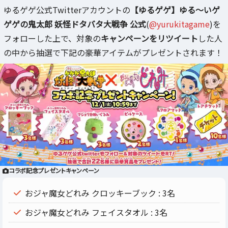
ゆるゲゲ公式Twitterアカウントの
【ゆるゲゲ】ゆる～いゲ
ゲゲの鬼太郎 妖怪ドタバタ大戦争 公式
(
@yurukitagame
)を
フォローした上で、対象の
キャンペーンをリツイート
した人
の中から抽選で下記の豪華アイテムがプレゼントされます！
コラボ記念プレゼントキャンペーン
おジャ魔女どれみ クロッキーブック : 3名
おジャ魔女どれみ フェイスタオル : 3名