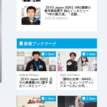
【EVO Japan 2026】UNI2優勝の
奥州筆頭選手 独占インタビュー
「1年の集大成」「念願…
2026.05.04(Mon)
新着ブックマーク
1 User
1 User
2026.05.04(Mon)
2024.10.07(Mon)
【EVO Japan 2026】北
「勝利の女神：NIKKE」
斗の拳優勝のK.I選手 独
のユ・ヒョンソクディレ
占インタビュー「…
クターにれいか氏…
1 User
1 User