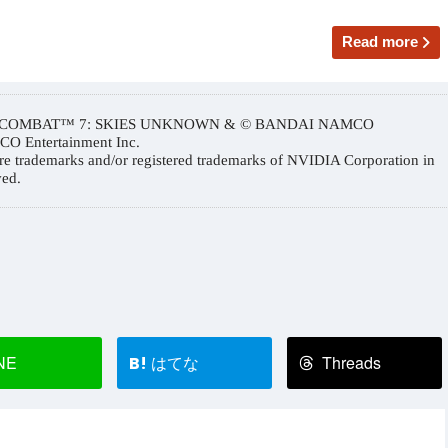
Read more
CE COMBAT™ 7: SKIES UNKNOWN & © BANDAI NAMCO
 Entertainment Inc.
trademarks and/or registered trademarks of NVIDIA Corporation in
ved.
NE
はてな
Threads
B!