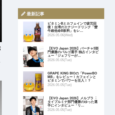
最新記事
ビタミンBとカフェインで疲労回
復！台湾のエナジードリンク「蠻
牛維他命B飲料」をレ…
2026.05.06(Wed)
【EVO Japan 2026】バーチャ5部
門優勝のバルゴ選手 独占インタビ
ュー「ジェフリーが…
2026.05.05(Tue)
ビ
GRAPE KING BIOの「PowerBO
MB」をレビュー！カフェインと
ビタミンでパワーを注入！？
2026.05.05(Tue)
【EVO Japan 2026】メルブラ︓
タイプルミナ部門優勝のゆった選
手にインタビュー「リ…
2026.05.05(Tue)