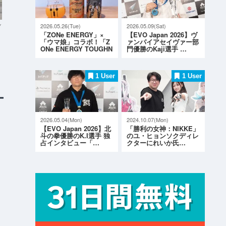
y
2026.05.26(Tue)
2026.05.09(Sat)
「ZONe ENERGY」×
【EVO Japan 2026】ヴ
「ウマ娘」コラボ！「Z
ァンパイアセイヴァー部
ONe ENERGY TOUGHN
門優勝のKaji選手 …
ESS G…
1 User
1 User
2026.05.04(Mon)
2024.10.07(Mon)
【EVO Japan 2026】北
「勝利の女神：NIKKE」
斗の拳優勝のK.I選手 独
のユ・ヒョンソクディレ
占インタビュー「…
クターにれいか氏…