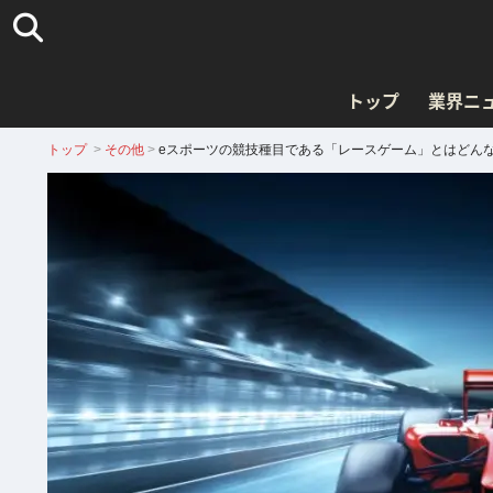
トップ
業界ニ
トップ
>
その他
>
eスポーツの競技種目である「レースゲーム」とはどん