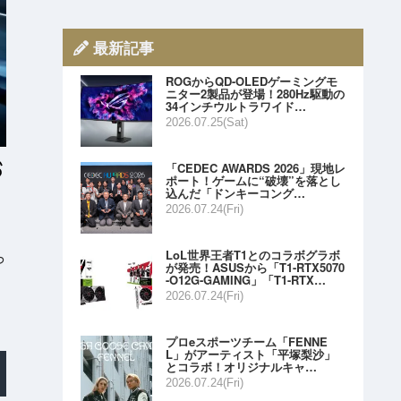
最新記事
ROGからQD-OLEDゲーミングモ
ニター2製品が登場！280Hz駆動の
34インチウルトラワイド…
2026.07.25(Sat)
「CEDEC AWARDS 2026」現地レ
ポート！ゲームに“破壊”を落とし
込んだ「ドンキーコング…
2026.07.24(Fri)
LoL世界王者T1とのコラボグラボ
っ
が発売！ASUSから「T1-RTX5070
-O12G-GAMING」「T1-RTX…
2026.07.24(Fri)
プロeスポーツチーム「FENNE
L」がアーティスト「平塚梨沙」
とコラボ！オリジナルキャ…
2026.07.24(Fri)