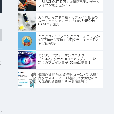
「BLACKOUT DDT」は港区男子のゲーム
ライフを救えるか！？
カンロからブドウ糖・カフェイン配合の
スティックキャンディ「11粒ENECHA
CANDY」発売！
ユニクロ×「ドラゴンクエスト」コラボが
4月下旬から実施！ UT(グラフィックTシ
ャツ)が登場
デジタルパフォーマンスエナジー
「ZONe」がVer.2.0.0にアップデート決
定！カフェイン量が150mgに増量！
収
仮想通貨(暗号通貨)デビューはどこの取引
所がオススメ？口座開設って大変なの？
人気仮想通貨取引所を徹底比較！
と
れ