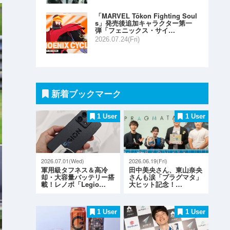
「MARVEL Tōkon Fighting Soul
s」発売後追加キャラクター第一
弾「フェニックス・サイ…
2026.07.24(Fri)
新着ブックマーク
1 User
1 User
2026.07.01(Wed)
2026.06.19(Fri)
軍用級タフネス＆高冷
田中美央さん、東山奈央
却・大容量バッテリー搭
さんも涙「プラグマタ」
載！レノボ「Legio…
大ヒット記念！…
1 User
1 User