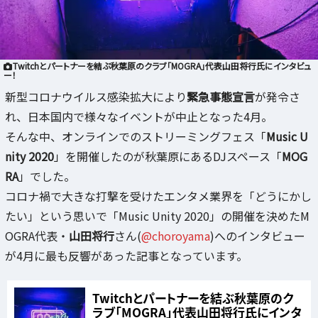
Twitchとパートナーを結ぶ秋葉原のクラブ「MOGRA」代表山田将行氏にインタビュ
ー！
新型コロナウイルス感染拡大により
緊急事態宣言
が発令さ
れ、日本国内で様々なイベントが中止となった4月。
そんな中、オンラインでのストリーミングフェス「
Music U
nity 2020
」を開催したのが秋葉原にあるDJスペース「
MOG
RA
」でした。
コロナ禍で大きな打撃を受けたエンタメ業界を「どうにかし
たい」という思いで「Music Unity 2020」の開催を決めたM
OGRA代表・
山田将行
さん(
@choroyama
)へのインタビュー
が4月に最も反響があった記事となっています。