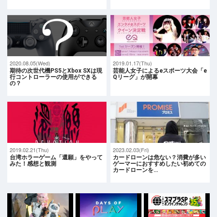
2020.08.05(Wed)
2019.01.17(Thu)
期待の次世代機PS5とXbox SXは現
芸能人女子によるeスポーツ大会「e
行コントローラーの使用ができる
Qリーグ」が開幕
の？
2019.02.21(Thu)
2023.02.03(Fri)
台湾ホラーゲーム「還願」をやって
カードローンは危ない？消費が多い
みた！感想と観測
ゲーマーにおすすめしたい初めての
カードローンを…