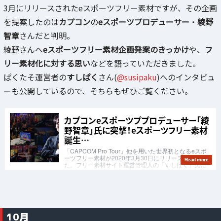
3月にリリースされたeスポーツフリー素材ですが、その企画
を提案したのは
カプコン
の
eスポーツプロデューサー
・
綾野
智章
さんだと判明。
綾野さんへ
eスポーツフリー素材企画発案のきっかけ
や、
フ
リー素材化に対する思い
などを語っていただきました。
ぱくたそ運営者の
すしぱく
さん(
@susipaku
)へのインタビュ
ーも公開しているので、そちらもぜひご覧ください。
10月