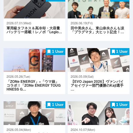
2026.07.01(Wed)
2026.06.19(Fri)
軍用級タフネス＆高冷却・大容量
田中美央さん、東山奈央さんも涙
バッテリー搭載！レノボ「Legio…
「プラグマタ」大ヒット記念！…
1 User
1 User
2026.05.26(Tue)
2026.05.09(Sat)
「ZONe ENERGY」×「ウマ娘」
【EVO Japan 2026】ヴァンパイ
コラボ！「ZONe ENERGY TOUG
アセイヴァー部門優勝のKaji選手
HNESS G…
…
1 User
1 User
2026.05.04(Mon)
2024.10.07(Mon)