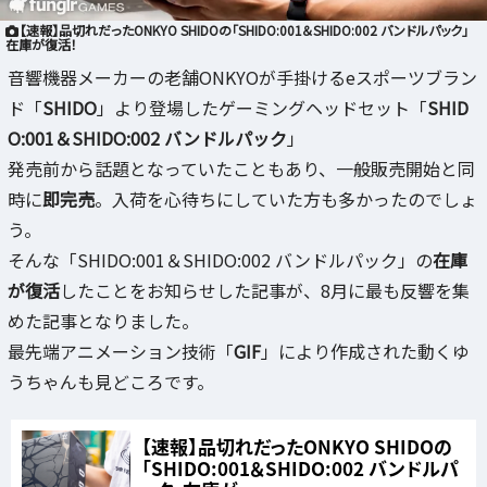
【速報】品切れだったONKYO SHIDOの「SHIDO:001＆SHIDO:002 バンドルパック」
在庫が復活！
音響機器メーカーの老舗ONKYOが手掛けるeスポーツブラン
ド「
SHIDO
」より登場したゲーミングヘッドセット「
SHID
O:001＆SHIDO:002 バンドルパック
」
発売前から話題となっていたこともあり、一般販売開始と同
時に
即完売
。入荷を心待ちにしていた方も多かったのでしょ
う。
そんな「SHIDO:001＆SHIDO:002 バンドルパック」の
在庫
が復活
したことをお知らせした記事が、8月に最も反響を集
めた記事となりました。
最先端アニメーション技術「
GIF
」により作成された動くゆ
うちゃんも見どころです。