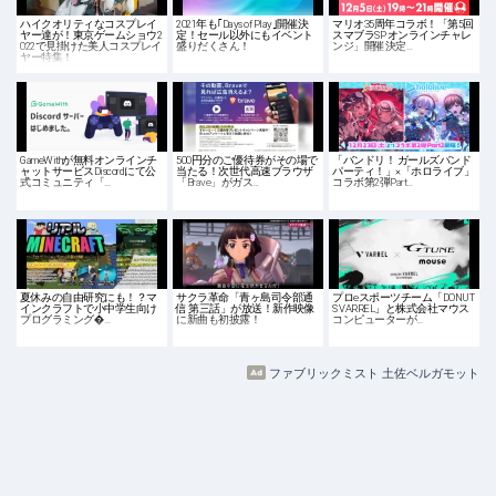
ハイクオリティなコスプレイ
2021年も｢Days of Play｣開催決
マリオ35周年コラボ！「第5回
ヤー達が！東京ゲームショウ2
定！セール以外にもイベント
スマブラSP オンラインチャレ
022で見掛けた美人コスプレイ
盛りだくさん！
ンジ」開催決定…
ヤー特集！
GameWithが無料オンラインチ
500円分のご優待券がその場で
「バンドリ！ ガールズバンド
ャットサービスDiscordにて公
当たる！次世代高速ブラウザ
パーティ！」×「ホロライブ」
式コミュニティ「…
「Brave」がガス…
コラボ第2弾Part…
夏休みの自由研究にも！？マ
サクラ革命「青ヶ島司令部通
プロeスポーツチーム「DONUT
インクラフトで小中学生向け
信 第三話」が放送！新作映像
S VARREL」と株式会社マウス
プログラミング�…
に新曲も初披露！
コンピューターが…
ファブリックミスト 土佐ベルガモット