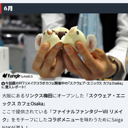
6月
今話題のFF7リメイクコラボカフェ開催中の「スクウェア・エニックス カフェOsaka」
に潜入レポート！
大阪にある
リンクス梅田
にオープンした「
スクウェア・エニ
ックス カフェOsaka
」
ここで提供されている「
ファイナルファンタジーVII リメイ
ク
」をモチーフにした
コラボメニュー
を味わうためにSaiga
NAKが潜入！