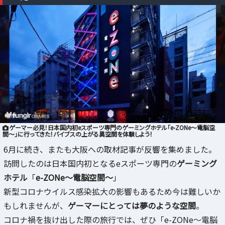
ゲーマー必見！日本国内初eスポーツ専門のゲーミングホテル「e-ZONe〜電脳空
間〜」に行ってきた！バイブスの上がる異空間を体験しよう！
6月に続き、またも大阪への取材記事が反響を集めました。
訪問したのは日本国内初となるeスポーツ専門の
ゲーミング
ホテル
「
e-ZONe～電脳空間～
」
新型コロナウイルス感染拡大の影響もあるため今は難しいか
もしれませんが、
ゲーマーにとっては夢のような空間
。
コロナ禍を抜け出した際の旅行では、ぜひ「e-ZONe～電脳