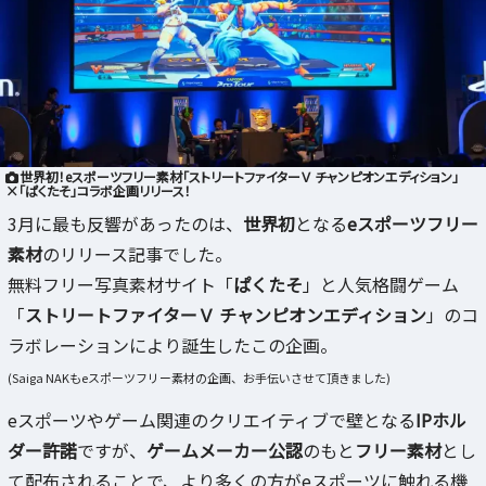
世界初！eスポーツフリー素材｢ストリートファイターＶ チャンピオンエディション｣
×｢ぱくたそ｣コラボ企画リリース！
3月に最も反響があったのは、
世界初
となる
eスポーツフリー
素材
のリリース記事でした。
無料フリー写真素材サイト「
ぱくたそ
」と人気格闘ゲーム
「
ストリートファイターＶ チャンピオンエディション
」のコ
ラボレーションにより誕生したこの企画。
(Saiga NAKもeスポーツフリー素材の企画、お手伝いさせて頂きました)
eスポーツやゲーム関連のクリエイティブで壁となる
IPホル
ダー許諾
ですが、
ゲームメーカー公認
のもと
フリー素材
とし
て配布されることで、より多くの方がeスポーツに触れる機