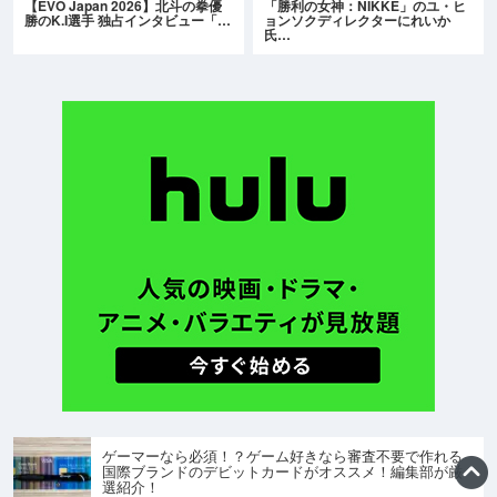
【EVO Japan 2026】北斗の拳優
「勝利の女神：NIKKE」のユ・ヒ
勝のK.I選手 独占インタビュー「…
ョンソクディレクターにれいか
氏…
ゲーマーなら必須！？ゲーム好きなら審査不要で作れる
国際ブランドのデビットカードがオススメ！編集部が厳
選紹介！