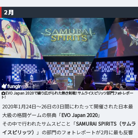
2月
EVO Japan 2020で繰り広がられた熱き剣戟！サムライスピリッツ部門フォトレポー
ト！
2020年1月24日～26日の3日間にわたって開催された日本最
大級の格闘ゲームの祭典「
EVO Japan 2020
」
その中で行われたサムスピこと「
SAMURAI SPIRITS（サムラ
イスピリッツ）
」の部門のフォトレポートが2月に最も反響