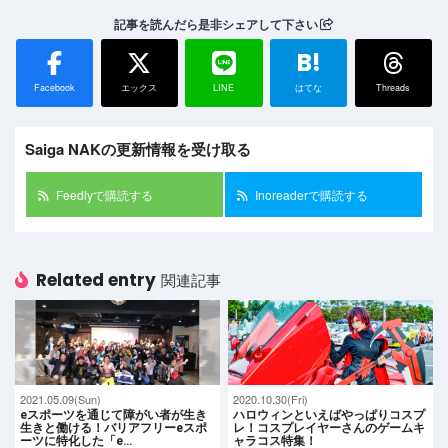
記事を読んだら是非シェアして下さい
B!
Facebook
エックス
LINE
はてな
Threads
Saiga NAKの更新情報を受け取る
Feedlyで購読する
Inoreaderで購読する
Related entry
関連記事
2021.05.09(Sun)
2020.10.30(Fri)
eスポーツを通じて障がい者が生き
ハロウィンといえばやっぱりコスプ
生きと働ける！バリアフリーeスポ
レ！コスプレイヤーさんのゲームキ
ーツに特化した「e…
ャラコス特集！