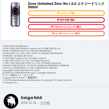
Zone Unlimited Zero Ver.1.0.0 エナジードリンク
500ml
Amazonで購入
楽天市場で購入
Yahoo!ショッピングで購入
au PAYマーケットで購入
©1998 Ambrella (Marigul)
©1995,1996,1998 Nitendo/Creatures inc./GAME FREAK inc.
©SNK CORPORATION ALL RIGHTS RESERVED.
©CAPCOM U.S.A., INC. 2016, 2020 ALL RIGHTS RESERVED.
©MOGRA. All Rights Reserved
© ASUSTeK Computer Inc. All rights reserved.
© SQUARE ENIX CO., LTD. All Rights Reserved.
© 1997, 2020 SQUARE ENIX CO., LTD. All Rights Reserved.
CHARACTER DESIGN: TETSUYA NOMURA/ROBERTO FERRARI
LOGO ILLUSTRATION: © 1997 YOSHITAKA AMANO
Copyright© 2000-2020 BE-S CO.,LTD.
@ ONKYO CORPORATION Japan. All Rights Reserved
©フリー素材サイト「ぱくたそ」
© esports hotel e-ZONe ～電脳空間～
© 2020 Harman International Industries, Incorporated. All rights reserved.
© Cygames, Inc.
Saiga NAK
-
2020.12.31
その他