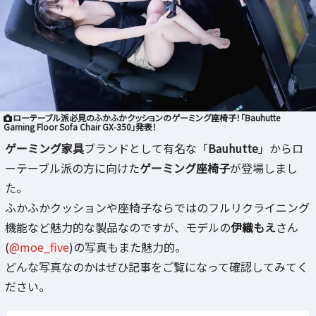
ローテーブル派必見のふかふかクッションのゲーミング座椅子！「Bauhutte
Gaming Floor Sofa Chair GX-350」発表！
ゲーミング家具
ブランドとして有名な「
Bauhutte
」からロ
ーテーブル派の方に向けた
ゲーミング座椅子
が登場しまし
た。
ふかふかクッションや座椅子ならではのフルリクライニング
機能など魅力的な製品なのですが、モデルの
伊織もえ
さん
(
@moe_five
)の写真もまた魅力的。
どんな写真なのかはぜひ記事をご覧になって確認してみてく
ださい。