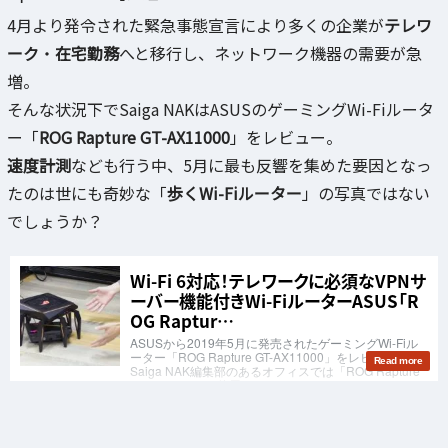
4月より発令された緊急事態宣言により多くの企業が
テレワ
ーク
・
在宅勤務
へと移行し、ネットワーク機器の需要が急
増。
そんな状況下でSaiga NAKはASUSのゲーミングWi-Fiルータ
ー「
ROG Rapture GT-AX11000
」をレビュー。
速度計測
なども行う中、5月に最も反響を集めた要因となっ
たのは世にも奇妙な「
歩くWi-Fiルーター
」の写真ではない
でしょうか？