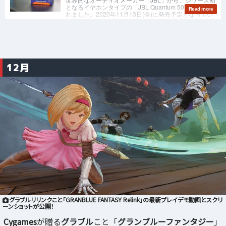
12月
グラブルリリンクこと「GRANBLUE FANTASY Relink」の最新プレイデモ動画とスクリ
ーンショットが公開！
Cygames
が贈る
グラブル
こと「
グランブルーファンタジー
」