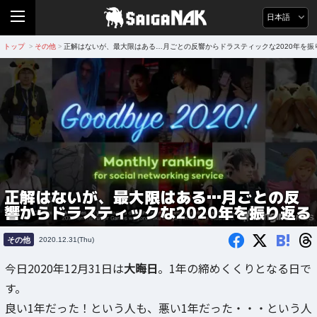
日本語
トップ
その他
正解はないが、最大限はある…月ごとの反響からドラスティックな2020年を振
>
>
正解はないが、最大限はある…月ごとの反
響からドラスティックな2020年を振り返る
B!
その他
2020.12.31(Thu)
今日2020年12月31日は
大晦日
。1年の締めくくりとなる日で
す。
良い1年だった！という人も、悪い1年だった・・・という人