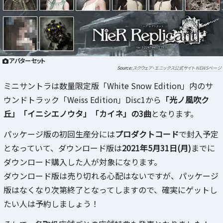
アバターセット
スクウェア・エニックス公式サイト NEWSページ
ミニサントラは数量限定版「White Snow Edition」内のサ
ウンドトラック「Weiss Edition」Disc1から
「光ノ風吹ク
丘」「イニシエノウタ」「カイネ」の3曲
となります。
パッケージ版の初回生産分には
プロダクトコード
で封入予定
となっていて、ダウンロード版は
2021年5月31日(月)
までに
ダウンロード購入した人が対象になります。
ダウンロード版は売り切れる心配はないですが、パッケージ
版はなくなり次第終了となってしますので、確実にゲットし
たい人は予約しましょう！