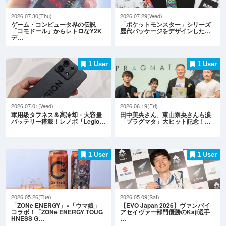
2026.07.30(Thu)
2026.07.29(Wed)
ゲーム・コンピュータ界の伝説
「ポケットモンスター」シリーズ
「コモドール」からレトロなY2K
歴代パッケージをデザインした…
デ…
1 User
1 User
2026.07.01(Wed)
2026.06.19(Fri)
軍用級タフネス＆高冷却・大容量
田中美央さん、東山奈央さんも涙
バッテリー搭載！レノボ「Legio…
「プラグマタ」大ヒット記念！…
1 User
1 User
2026.05.26(Tue)
2026.05.09(Sat)
「ZONe ENERGY」×「ウマ娘」
【EVO Japan 2026】ヴァンパイ
コラボ！「ZONe ENERGY TOUG
アセイヴァー部門優勝のKaji選手
HNESS G…
…