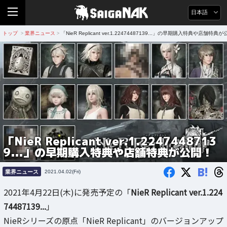
日本語
トップ
業界ニュース
「NieR Replicant ver.1.22474487139...」の早期購入特典や店舗特典
>
>
「NieR Replicant ver.1.2247448713
9...」の早期購入特典や店舗特典が公開！
B!
業界ニュース
2021.04.02(Fri)
2021年4月22日(木)に発売予定の「
NieR Replicant ver.1.224
74487139...
」
NieRシリーズの原点「NieR Replicant」のバージョンアップ