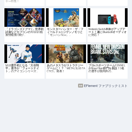
ヤー特集！
「ドラゴンズドグマ 2」世界初
モンスターハンター・ザ・フ
Nintendo Switch本体がアップデ
試遊などカプコンのTGS2023出
ィールド inニジゲンノモリと
ート！遂にBluetoothオーディオ
展情報第2弾が…
「モンハンNow」…
に対応！
MLB選手初となる「大谷翔
あのメタスラがストラテジー
プロeスポーツチームFENNEL
平」選手が「フォートナイ
ゲームに！？「METAL SLUG TA
がBrawl Stars部門を新設！3名
ト」のアイコンシリーズ…
CTICS」発表！
の選手が国内外の…
EFlement ファブリックミスト