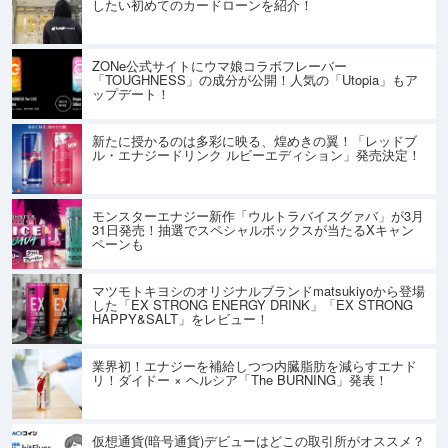
したい初めてのカードローンを紹介！
ZONe公式サイトにウマ娘コラボフレーバー
「TOUGHNESS」の成分が公開！人気の「Utopia」もア
ップデート！
新たに授かるのは多彩に映る、煌めきの翼！「レッドブ
ル・エナジードリンク ルビーエディション」発売決定！
モンスターエナジー新作「ウルトラバイスグァバ」が3月
31日発売！抽選でスペシャルボックスが当たるXキャン
ペーンも
マツモトキヨシのオリジナルブランドmatsukiyoから登場
した「EX STRONG ENERGY DRINK」「EX STRONG
HAPPY&SALT」をレビュー！
業界初！エナジーを補給しつつ内臓脂肪を減らすエナド
リ！ダイドー × ヘルシア「The BURNING」発表！
仮想通貨(暗号通貨)デビューはどこの取引所がオススメ？