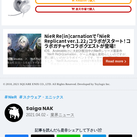
Amazonで購入
楽天市場で購入
NieR Re[in]carnationで「NieR
Replicant ver.1.22」コラボがスタート！コ
ラボガチャやコラボクエストが登場！
iOS、Android向けに大好評配信中のNieRシリーズ最新作
「NieR Re[in]carnation」ゲーム本編も素晴らしいのですが、
更に嬉しいのがコラボイベントです。サービス開始時にスター
トした「NieR:Automata」が2021年3月31日(水) 11:59で終了
Read more
し、早速新たなコラボがスタートしました！「
© 2010, 2021 SQUARE ENIX CO., LTD. All Rights Reserved. Developed by Toylogic Inc.
NieR
スクウェア・エニックス
Saiga NAK
-
2021.04.02
業界ニュース
記事を読んだら是非シェアして下さい