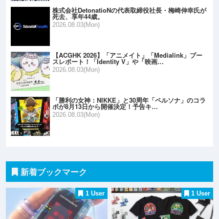
株式会社DetonatioNの代表取締役社長・梅崎伸幸氏が
死去、享年44歳。
2026.08.03(Mon)
【ACGHK 2026】「アニメイト」「Medialink」ブー
スレポート！「Identity V」や「映画…
2026.08.03(Mon)
「勝利の女神：NIKKE」と30周年「ペルソナ」のコラ
ボが8月13日から開催決定！予告キ…
2026.08.03(Mon)
新着ブックマーク
1 User
1 User