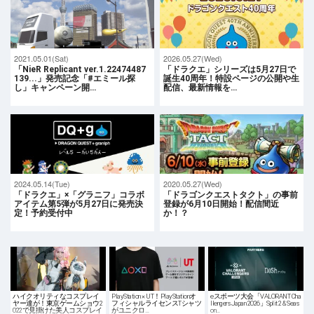
2021.05.01(Sat)
2026.05.27(Wed)
「NieR Replicant ver.1.22474487
「ドラクエ」シリーズは5月27日で
139...」発売記念「#エミール探
誕生40周年！特設ページの公開や生
し」キャンペーン開…
配信、最新情報を…
2024.05.14(Tue)
2020.05.27(Wed)
「ドラクエ」×「グラニフ」コラボ
「ドラゴンクエストタクト」の事前
アイテム第5弾が5月27日に発売決
登録が6月10日開始！配信間近
定！予約受付中
か！？
ハイクオリティなコスプレイ
PlayStation × UT！PlayStationオ
eスポーツ大会「VALORANT Cha
ヤー達が！東京ゲームショウ2
フィシャルライセンスTシャツ
llengers Japan 2026」Split 2 & Seas
022で見掛けた美人コスプレイ
がユニクロ…
on…