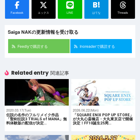
B!
Facebook
エックス
LINE
はてな
Threads
Saiga NAKの更新情報を受け取る
Feedlyで購読する
Inoreaderで購読する
Related entry
関連記事
2020.03.17(Tue)
2026.06.22(Mon)
伝説の名作のフルリメイク作品
「SQUARE ENIX POP UP STORE」
「聖剣伝説3 TRIALS of MANA」無
が大丸心斎橋店・大丸東京店で開催
料体験版の配信が決定…
決定！FF10誕生25周…