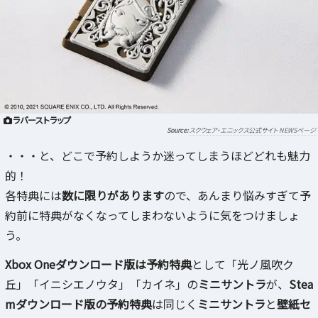
ラバーストラップ
スクウェア・エニックス公式サイト NEWSページ
・・・と、どこで予約しようか迷ってしまうほどどれも魅力
的！
各特典には
数に限りがあります
ので、あんまり悩みすぎて予
約前に特典がなくなってしまわないように気をつけましょ
う。
Xbox Oneダウンロード版は予約特典
として「光ノ風吹ク
丘」「イニシエノウタ」「カイネ」の
ミニサントラ
が、
Stea
mダウンロード版の予約特典
は同じく
ミニサントラ
と
壁紙セ