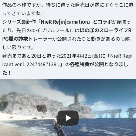
作品の本作ですが、待ちに待った発売日が遂にすぐそこに迫
ってきていますね！
シリーズ最新作
「NieR Re[in]carnation」とコラボ
が始まっ
たり、先日のエイプリルフールには
ほのぼのスローライフR
PG風の詐欺トレーラー
が公開されたりと動きがあるのも嬉
しい限りです。
発売まであと20日と迫った2021年4月2日(金)に「NieR Repl
icant ver.1.22474487139...」の
各種特典が公開となりまし
た！