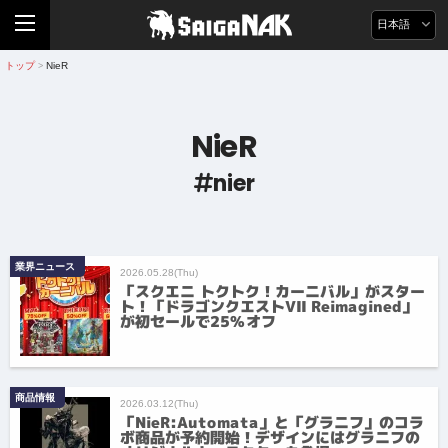
日本語
トップ
NieR
>
NieR
nier
業界ニュース
2026.05.28(Thu)
「スクエニ トクトク！カーニバル」がスター
ト！「ドラゴンクエストVII Reimagined」
が初セールで25%オフ
商品情報
2026.03.12(Thu)
「NieR:Automata」と「グラニフ」のコラ
ボ商品が予約開始！デザインにはグラニフの