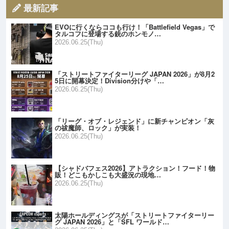
最新記事
EVOに行くならココも行け！「Battlefield Vegas」で
タルコフに登場する銃のホンモノ…
2026.06.25(Thu)
「ストリートファイターリーグ JAPAN 2026」が8月2
5日に開幕決定！Division分けや「…
2026.06.25(Thu)
「リーグ・オブ・レジェンド」に新チャンピオン「灰
の祓魔師、ロック」が実装！
2026.06.25(Thu)
【シャドバフェス2026】アトラクション！フード！物
販！どこもかしこも大盛況の現地…
2026.06.25(Thu)
太陽ホールディングスが「ストリートファイターリー
グ JAPAN 2026」と「SFL ワールド…