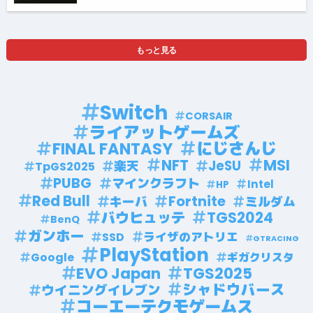
もっと見る
Switch
CORSAIR
ライアットゲームズ
にじさんじ
FINAL FANTASY
NFT
MSI
楽天
JeSU
TpGS2025
PUBG
マインクラフト
Intel
HP
Red Bull
Fortnite
キーバ
ミルダム
TGS2024
バウヒュッテ
BenQ
ガンホー
SSD
ライザのアトリエ
GTRACING
PlayStation
Google
ギガクリスタ
EVO Japan
TGS2025
シャドウバース
ウイニングイレブン
コーエーテクモゲームス