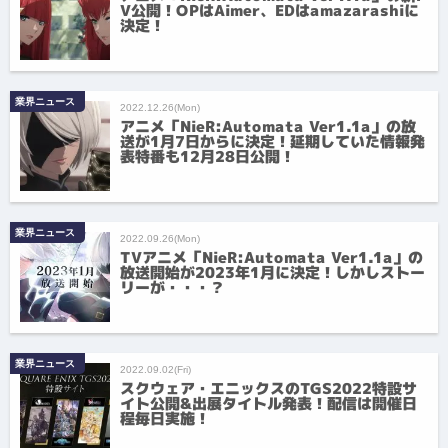
V公開！OPはAimer、EDはamazarashiに
決定！
業界ニュース
2022.12.26(Mon)
アニメ「NieR:Automata Ver1.1a」の放
送が1月7日からに決定！延期していた情報発
表特番も12月28日公開！
業界ニュース
2022.09.26(Mon)
TVアニメ「NieR:Automata Ver1.1a」の
放送開始が2023年1月に決定！しかしストー
リーが・・・？
業界ニュース
2022.09.02(Fri)
スクウェア・エニックスのTGS2022特設サ
イト公開&出展タイトル発表！配信は開催日
程毎日実施！