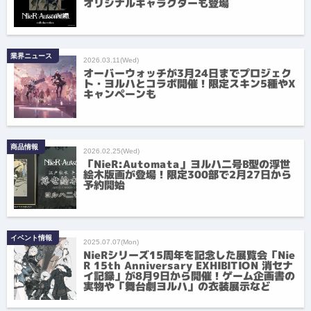
オリジナルキャラクターも登場
業界ニュース
2026.03.11(Wed)
オーバーウォッチが3月24日までプロジェク
ト・ヨルハとコラボ開催！限定スキン5種やX
キャンペーンも
商品情報
2026.02.25(Wed)
「NieR:Automata」ヨルハ二号B型の浮世
絵木版画が登場！限定300部で2月27日から
予約開始
イベント情報
2025.07.07(Mon)
NieRシリーズ15周年を記念した展覧会「Nie
R 15th Anniversary EXHIBITION 消セナ
イ記録」が8月9日から開催！ゲーム企画書の
実物や「舞台劇ヨルハ」の衣装展示など