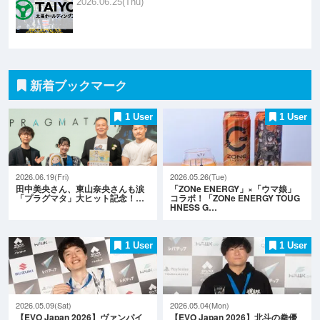
2026.06.25(Thu)
新着ブックマーク
1 User
1 User
2026.06.19(Fri)
2026.05.26(Tue)
田中美央さん、東山奈央さんも涙
「ZONe ENERGY」×「ウマ娘」
「プラグマタ」大ヒット記念！…
コラボ！「ZONe ENERGY TOUG
HNESS G…
1 User
1 User
2026.05.09(Sat)
2026.05.04(Mon)
【EVO Japan 2026】ヴァンパイ
【EVO Japan 2026】北斗の拳優