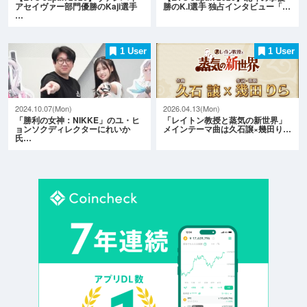
アセイヴァー部門優勝のKaji選手
勝のK.I選手 独占インタビュー「…
…
1 User
1 User
2024.10.07(Mon)
2026.04.13(Mon)
「勝利の女神：NIKKE」のユ・ヒ
「レイトン教授と蒸気の新世界」
ョンソクディレクターにれいか
メインテーマ曲は久石譲×幾田り…
氏…