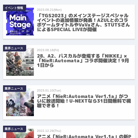
イベント情報
2023.08.21(Mon)
「TGS2023」のメインステージスペシャル
イベントの追加情報が発表！AZULとのコラ
ボゲームタイトルやVaVaさん、STUTSさん
によるSPECIAL LIVEが開催
業界ニュース
2023.08.18(Fri)
2B、A2、パスカルが登場する「NIKKE」×
「NieR:Automata」コラボ開催決定！9月
1日から
業界ニュース
2023.01.10(Tue)
アニメ「NieR:Automata Ver1.1a」がつ
いに放送開始！U-NEXTなら31日間無料で視
聴できる！
業界ニュース
2022.12.29(Thu)
アニメ「NieR:Automata Ver1.1a」の新P