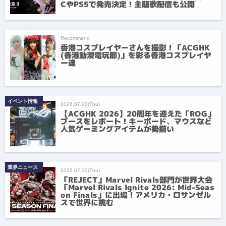
CやPS5で発売決定！主題歌配信も公開
Recommend
香港コスプレイヤーさんを撮影！「ACGHK
(香港動漫電玩節)」を彩る香港コスプレイヤ
ー達
イベント情報
2026.07.30(Thu)
【ACGHK 2026】20周年を迎えた「ROG」
ブースをレポート！キーボード、マウスなど
人気ゲーミングアイテムが勢揃い
業界ニュース
2026.07.30(Thu)
「REJECT」Marvel Rivals部門が世界大会
「Marvel Rivals Ignite 2026: Mid-Seas
on Finals」に出場！アメリカ・ロサンゼル
スで世界に挑む