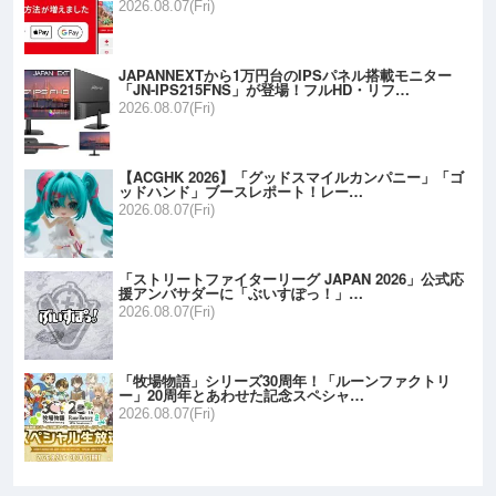
2026.08.07(Fri)
JAPANNEXTから1万円台のIPSパネル搭載モニター
「JN-IPS215FNS」が登場！フルHD・リフ…
2026.08.07(Fri)
【ACGHK 2026】「グッドスマイルカンパニー」「ゴ
ッドハンド」ブースレポート！レー…
2026.08.07(Fri)
「ストリートファイターリーグ JAPAN 2026」公式応
援アンバサダーに「ぶいすぽっ！」…
2026.08.07(Fri)
「牧場物語」シリーズ30周年！「ルーンファクトリ
ー」20周年とあわせた記念スペシャ…
2026.08.07(Fri)