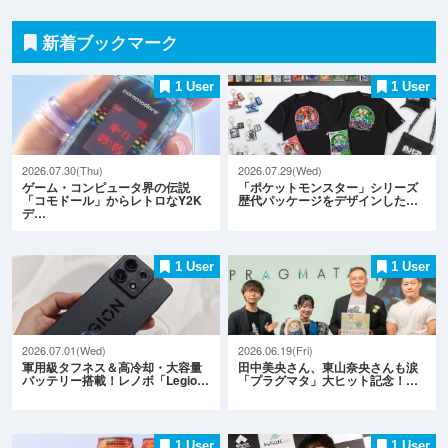
新着ブックマーク
1 User
1 User
2026.07.30(Thu)
2026.07.29(Wed)
ゲーム・コンピュータ界の伝説
「ポケットモンスター」シリーズ
「コモドール」からレトロなY2K
歴代パッケージをデザインした…
デ…
1 User
1 User
2026.07.01(Wed)
2026.06.19(Fri)
軍用級タフネス＆高冷却・大容量
田中美央さん、東山奈央さんも涙
バッテリー搭載！レノボ「Legio…
「プラグマタ」大ヒット記念！…
1 User
1 User