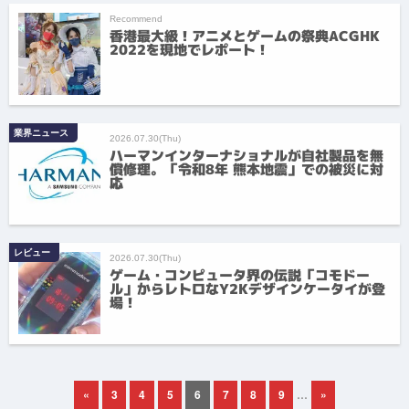
Recommend
香港最大級！アニメとゲームの祭典ACGHK
2022を現地でレポート！
業界ニュース
2026.07.30(Thu)
ハーマンインターナショナルが自社製品を無
償修理。「令和8年 熊本地震」での被災に対
応
レビュー
2026.07.30(Thu)
ゲーム・コンピュータ界の伝説「コモドー
ル」からレトロなY2Kデザインケータイが登
場！
«
3
4
5
6
7
8
9
…
»