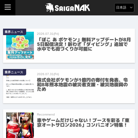
日本語
業界ニュース
2026.07.31(Fri)
「ぽこ あ ポケモン」無料アップデートが8月
5日配信決定！新わざ「ダイビング」追加で
水中でも街づくりが可能に
業界ニュース
2026.07.31(Fri)
株式会社ポケモンが1億円の寄付を発表、令
和8年熊本地震の被災者支援・被災地復興の
ため
Recommend
車やゲームだけじゃない！ブースを彩る「東
京オートサロン2026」コンパニオン特集！