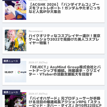
【ACGHK 2026】「バンダイナムコ」ブー
スをフォトレポート！ガンダムやたまごっち
など人気IPが大集合
Recommend
ハイクオリティなコスプレイヤー達が！東京
ゲームショウ2022で見掛けた美人コスプレ
イヤー特集！
業界ニュース
2026.07.30(Thu)
「REJECT」AnyMind Group株式会社とパ
ートナーシップを締結。所属選手・クリエイ
ター・VTuberの活動支援拡大を目指す
業界ニュース
2026.07.30(Thu)
「バイオハザード」元プロデューサーが手掛
ける注目の爆速成長アクションRPG「ステュ
ーピッド・ネバー・ダイズ」が10月22日にP