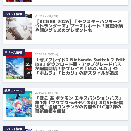
イベント情報
2026.07.30(Thu)
【ACGHK 2026】「モンスターハンターア
ウトランダーズ」ブースレポート！試遊体験
や限定グッズのプレゼントも
リリース情報
2026.07.30(Thu)
「ゼノブレイド2 Nintendo Switch 2 Edit
ion」ダウンロード版・アップグレードパス
が配信開始！新ブレイド「M.O.M.O.」や
「ホムラ」「ヒカリ」の新スタイルが追加
業界ニュース
2026.07.30(Thu)
「ぽこ あ ポケモン エキスパンションパス」
第1弾「ブクブクうみぞこの街」8月5日配信
決定！追加コンテンツの内容やDLC第2弾の
最新情報を解禁
イベント情報
2026.07.30(Thu)