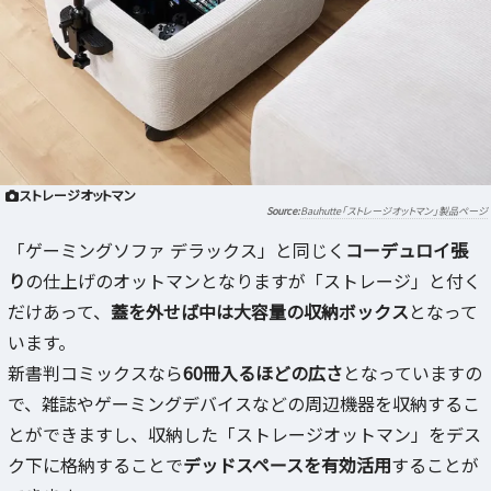
ストレージオットマン
Bauhutte「ストレージオットマン」製品ページ
「ゲーミングソファ デラックス」と同じく
コーデュロイ張
り
の仕上げのオットマンとなりますが「ストレージ」と付く
だけあって、
蓋を外せば中は大容量の収納ボックス
となって
います。
新書判コミックスなら
60冊入るほどの広さ
となっていますの
で、雑誌やゲーミングデバイスなどの周辺機器を収納するこ
とができますし、収納した「ストレージオットマン」をデス
ク下に格納することで
デッドスペースを有効活用
することが