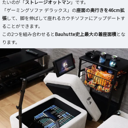
たいのが「
ストレージオットマン
」です。
「ゲーミングソファ デラックス」の
座面の奥行きを46cm拡
張
して、脚を伸ばして座れるカウチソファにアップデートす
ることができます。
この2つを組み合わせると
Bauhutte史上最大の着座面積
とな
ります。