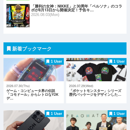
「勝利の女神：NIKKE」と30周年「ペルソナ」のコラ
ボが8月13日から開催決定！予告キ…
2026.08.03(Mon)
新着ブックマーク
1 User
1 User
2026.07.30(Thu)
2026.07.29(Wed)
ゲーム・コンピュータ界の伝説
「ポケットモンスター」シリーズ
「コモドール」からレトロなY2K
歴代パッケージをデザインした…
デ…
1 User
1 User