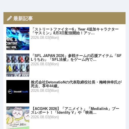
最新記事
「ストリートファイター6」Year 4追加キャラクター
「ヤスミン」8月3日配信開始！アッ…
2026.08.03(Mon)
「SFL JAPAN 2026」参戦チームの応援アイテム「SF
Lうちわ」「SFL法被」をゲーム内で…
2026.08.03(Mon)
株式会社DetonatioNの代表取締役社長・梅崎伸幸氏が
死去、享年44歳。
2026.08.03(Mon)
【ACGHK 2026】「アニメイト」「Medialink」ブー
スレポート！「Identity V」や「映画…
2026.08.03(Mon)