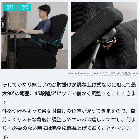
Bauhutte「ゲーミングソファ デラックス」製品ページ
そしてかなり嬉しいのが
肘掛けが跳ね上げ式
なのに加えて
最
大90°の範囲、45段階/2°ピッチ
で細かく調整することできま
す。
体格や好みよって楽な肘掛けの位置が違ってきますので、自
分にジャストな角度に調整しやすいのは嬉しいですし、何よ
りも
必要のない時には完全に跳ね上げておく
ことができま
す。