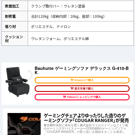
表面加工
クランプ取付バー：ウレタン塗装
耐荷重
合計120kg（収納内部：20kg、座部：100kg）
張り材
ポリエステル、ナイロン
クッション
ウレタンフォーム、ポリエステル綿
材
Bauhutte ゲーミングソファ デラックス G-410-B
K
Amazonで購入
楽天市場で購入
Yahoo!ショッピングで購入
ゲーミングチェアよりゆったりした造りのゲ
ーミングソファ「COUGAR RANGER」が発売
東京都中央区に本社を置く株式会社マイルストーンはドイツ発
のゲーミングデバイスメーカーCOUGARのゲーミングソファ
「COUGAR RANGER」の取り扱いを開始することを発表し
た。