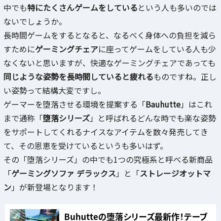
中でも
特にたくさんゲームをしている
という人も多いのでは
ないでしょうか。
長時間ゲームをするとなると、なるべく身体への負担を減ら
すために
ゲーミングチェア
に座ってゲームをしている人も少
なくないと思いますが、快適なゲーミングチェアであっても
同じような姿勢を長時間していると疲れる
ものですね。正し
い姿勢って結構大変ですし。
ゲーマーを堕落させる環境を提案する「
Bauhutte
」はこれ
まで通称「
堕落シリーズ
」と呼ばれるどんな時でも楽な姿勢
をサポートしてくれるナイスなアイテムを数々発売してき
て、その恩恵を受けているというも多いはず。
その「堕落シリーズ」の中でも1つの究極系と呼べる新商品
「
ゲーミングソファ デラックス
」と「
ストレージオットマ
ン
」が新登場となります！