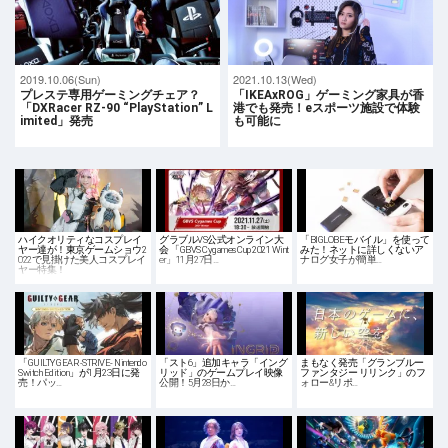
2019.10.06(Sun)
2021.10.13(Wed)
プレステ専用ゲーミングチェア？
「IKEAxROG」ゲーミング家具が香
「DXRacer RZ-90 “PlayStation” L
港でも発売！eスポーツ施設で体験
imited」発売
も可能に
ハイクオリティなコスプレイ
グラブルVS公式オンライン大
「BIGLOBEモバイル」を使って
ヤー達が！東京ゲームショウ2
会 「GBVS Cygames Cup 2021 Wint
みた！ネットに詳しくないア
022で見掛けた美人コスプレイ
er」11月27日…
ナログ女子が簡単…
ヤー特集！
「GUILTY GEAR -STRIVE- Nintendo
「スト6」追加キャラ「イング
まもなく発売「グランブルー
Switch Edition」が1月23日に発
リッド」のゲームプレイ映像
ファンタジー リリンク」のフ
売！パッ…
公開！5月28日か…
ォロー&リポ…