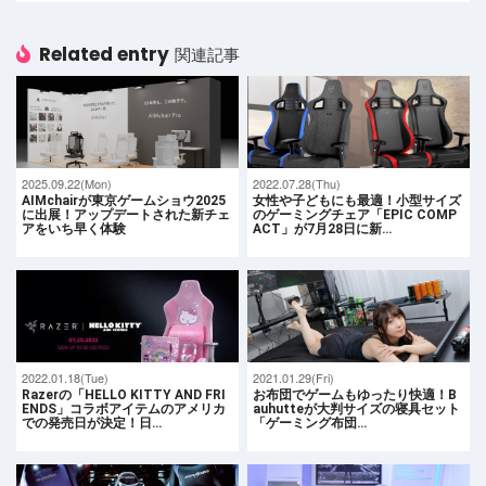
Related entry
関連記事
2025.09.22(Mon)
2022.07.28(Thu)
AIMchairが東京ゲームショウ2025
女性や子どもにも最適！小型サイズ
に出展！アップデートされた新チェ
のゲーミングチェア「EPIC COMP
アをいち早く体験
ACT」が7月28日に新…
2022.01.18(Tue)
2021.01.29(Fri)
Razerの「HELLO KITTY AND FRI
お布団でゲームもゆったり快適！B
ENDS」コラボアイテムのアメリカ
auhutteが大判サイズの寝具セット
での発売日が決定！日…
「ゲーミング布団…