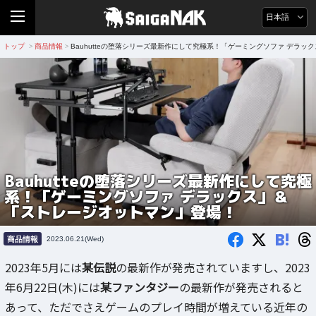
日本語
トップ
商品情報
Bauhutteの堕落シリーズ最新作にして究極系！「ゲーミングソファ デラ
>
>
Bauhutteの堕落シリーズ最新作にして究極
系！「ゲーミングソファ デラックス」＆
「ストレージオットマン」登場！
B!
商品情報
2023.06.21(Wed)
2023年5月には
某伝説
の最新作が発売されていますし、2023
年6月22日(木)には
某ファンタジー
の最新作が発売されると
あって、ただでさえゲームのプレイ時間が増えている近年の