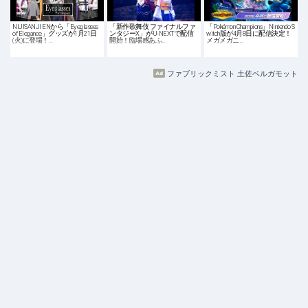
NIJISANJI ENから「Eyeglasses
「新作歌舞伎 ファイナルファ
「Pokémon Champions」Nintendo S
of Elegance」グッズが1月21日
ンタジーX」がU-NEXTで配信
witch版が4月8日に配信決定！
(火)に登場！…
開始！臨場感あふ…
メガメガニ…
ファブリックミスト 土佐ベルガモット