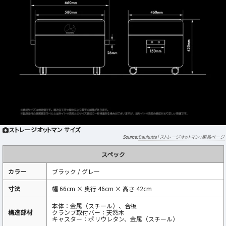
ストレージオットマン サイズ
Bauhutte「ストレージオットマン」製品ページ
スペック
カラー
ブラック / グレー
寸法
幅 66cm × 奥行 46cm × 高さ 42cm
本体：金属（スチール）、合板
構造部材
クランプ取付バー：天然木
キャスター：ポリウレタン、金属（スチール）