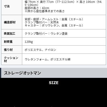
幅 79cm × 奥行 77cm（77~112.5cm）× 高さ 106cm（94.
5~106cm）
寸法
座部の高さ：42cm
※床から座位基準点までの高さ
背部・座部・アームレスト：金属（スチール）
構造部材
クランプ取付バー：天然木
キャスター：ポリウレタン、金属（スチール）
表面加工
クランプ取付バー：ウレタン塗装
耐荷重
120kg
張り材
ポリエステル、ナイロン
クッション
ウレタンフォーム、ポリエステル綿
材
ストレージオットマン