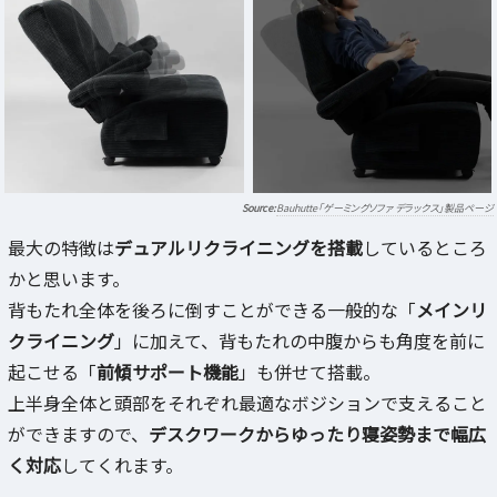
Bauhutte「ゲーミングソファ デラックス」製品ページ
最大の特徴は
デュアルリクライニングを搭載
しているところ
かと思います。
背もたれ全体を後ろに倒すことができる一般的な「
メインリ
クライニング
」に加えて、背もたれの中腹からも角度を前に
起こせる「
前傾サポート機能
」も併せて搭載。
上半身全体と頭部をそれぞれ最適なボジションで支えること
ができますので、
デスクワークからゆったり寝姿勢まで幅広
く対応
してくれます。