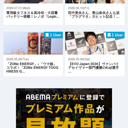
2026.07.01(Wed)
2026.06.19(Fri)
軍用級タフネス＆高冷却・大容量
田中美央さん、東山奈央さんも涙
バッテリー搭載！レノボ「Legio…
「プラグマタ」大ヒット記念！…
1 User
1 User
2026.05.26(Tue)
2026.05.09(Sat)
「ZONe ENERGY」×「ウマ娘」
【EVO Japan 2026】ヴァンパイ
コラボ！「ZONe ENERGY TOUG
アセイヴァー部門優勝のKaji選手
HNESS G…
…