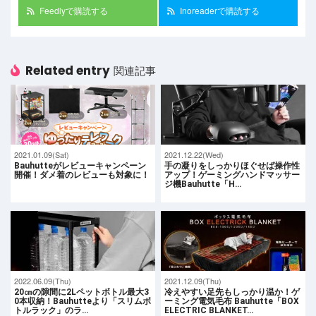
Feedlyで購読する
Inoreaderで購読する
Related entry
関連記事
2021.01.09(Sat)
2021.12.22(Wed)
Bauhutteがレビューキャンペーン
手の凝りをしっかりほぐせば操作性
開催！ダメ着のレビューも対象に！
アップ！ゲーミングハンドマッサー
ジ機Bauhutte「H…
2022.06.09(Thu)
2021.12.09(Thu)
20㎝の隙間に2Lペットボトル最大3
冷えやすい足先もしっかり温か！ゲ
0本収納！Bauhutteより「スリムボ
ーミング電気毛布 Bauhutte「BOX
トルラック」のラ…
ELECTRIC BLANKET…