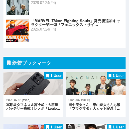
2026.07.24(Fri)
「MARVEL Tōkon Fighting Souls」発売後追加キャ
ラクター第一弾「フェニックス・サイ…
2026.07.24(Fri)
新着ブックマーク
1 User
1 User
2026.07.01(Wed)
2026.06.19(Fri)
軍用級タフネス＆高冷却・大容量
田中美央さん、東山奈央さんも涙
バッテリー搭載！レノボ「Legio…
「プラグマタ」大ヒット記念！…
1 User
1 User