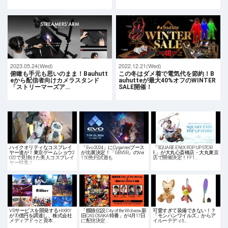
2023.05.24(Wed)
2022.12.21(Wed)
俯瞰も手元も思いのまま！Bauhutt
この冬はダメ着で電気代を節約！B
eから配信者向けカメラスタンド
auhutteが最大40%オフのWINTER
「ストリーマーズア…
SALE開催！
ハイクオリティなコスプレイ
「Evo 2024」にCygamesブース
「SQUARE ENIX POP UP STOR
ヤー達が！東京ゲームショウ2
が出展決定！「GBVSR」のVer
E」が大丸心斎橋店・大丸東京
022で見掛けた美人コスプレイ
1.50先行試遊も
店で開催決定！FF1…
ヤー特集！
VRサービスを開発するHIKKY
「餓狼伝説 City of the Wolves×新
可愛すぎて装備できない！？
が70億円を調達し、株式会社
旧CAG OSAKA 特番」が4月17日
「モンハンワイルズ」からア
メディアドゥと資本…
に配信決定…
イルーテディ&…