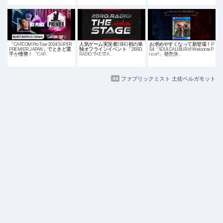
「CAPCOM Pro Tour 2024 SUPER
人気ゲーム実況者2BRO.初の単
お求めやすくなって新登場！P
PREMIER JAPAN」でときど選
独オフラインイベント「2BRO.
S4「SOULCALIBUR VI Welcome P
手が優勝！「CAP…
RADIO: THE STA…
rice!!」発売決…
ファブリックミスト 土佐ベルガモット