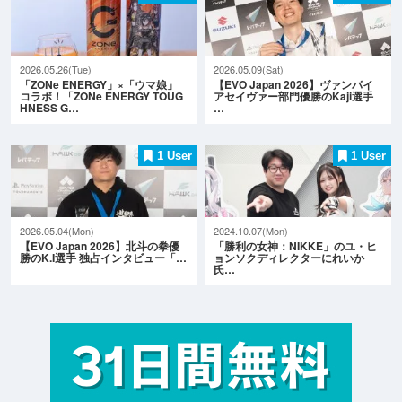
2026.05.26(Tue)
2026.05.09(Sat)
「ZONe ENERGY」×「ウマ娘」
【EVO Japan 2026】ヴァンパイ
コラボ！「ZONe ENERGY TOUG
アセイヴァー部門優勝のKaji選手
HNESS G…
…
1 User
1 User
2026.05.04(Mon)
2024.10.07(Mon)
【EVO Japan 2026】北斗の拳優
「勝利の女神：NIKKE」のユ・ヒ
勝のK.I選手 独占インタビュー「…
ョンソクディレクターにれいか
氏…