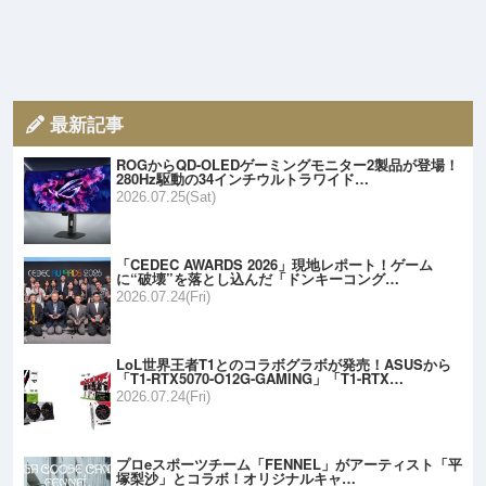
最新記事
ROGからQD-OLEDゲーミングモニター2製品が登場！
280Hz駆動の34インチウルトラワイド…
2026.07.25(Sat)
「CEDEC AWARDS 2026」現地レポート！ゲーム
に“破壊”を落とし込んだ「ドンキーコング…
2026.07.24(Fri)
LoL世界王者T1とのコラボグラボが発売！ASUSから
「T1-RTX5070-O12G-GAMING」「T1-RTX…
2026.07.24(Fri)
プロeスポーツチーム「FENNEL」がアーティスト「平
塚梨沙」とコラボ！オリジナルキャ…