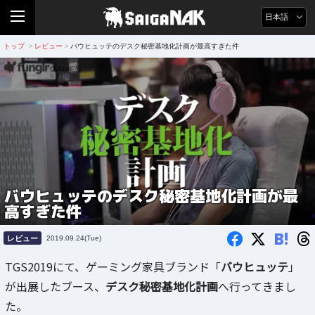
日本語
トップ
レビュー
バウヒュッテのデスク秘密基地化計画が最高すぎた件
>
>
バウヒュッテのデスク秘密基地化計画が最
高すぎた件
B!
レビュー
2019.09.24(Tue)
TGS2019にて、ゲーミング家具ブランド「
バウヒュッテ
」
が出展したブース、
デスク秘密基地化計画
へ行ってきまし
た。