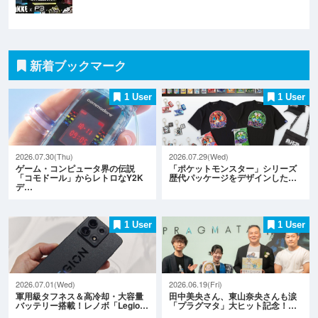
新着ブックマーク
1 User
1 User
2026.07.30(Thu)
2026.07.29(Wed)
ゲーム・コンピュータ界の伝説
「ポケットモンスター」シリーズ
「コモドール」からレトロなY2K
歴代パッケージをデザインした…
デ…
1 User
1 User
2026.07.01(Wed)
2026.06.19(Fri)
軍用級タフネス＆高冷却・大容量
田中美央さん、東山奈央さんも涙
バッテリー搭載！レノボ「Legio…
「プラグマタ」大ヒット記念！…