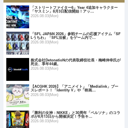
「ストリートファイター6」Year 4追加キャラクター
「ヤスミン」8月3日配信開始！アッ…
2026.08.03(Mon)
「SFL JAPAN 2026」参戦チームの応援アイテム「SF
Lうちわ」「SFL法被」をゲーム内で…
2026.08.03(Mon)
株式会社DetonatioNの代表取締役社長・梅崎伸幸氏が
死去、享年44歳。
2026.08.03(Mon)
【ACGHK 2026】「アニメイト」「Medialink」ブー
スレポート！「Identity V」や「映画…
2026.08.03(Mon)
「勝利の女神：NIKKE」と30周年「ペルソナ」のコラ
ボが8月13日から開催決定！予告キ…
2026.08.03(Mon)