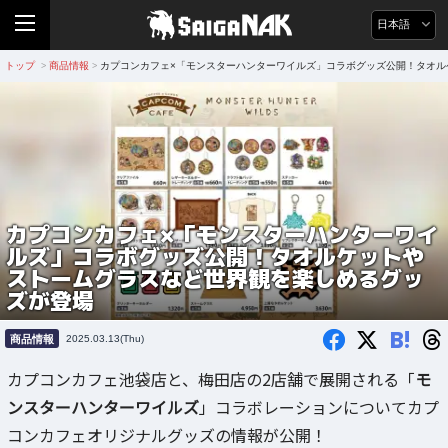
日本語
トップ
商品情報
カプコンカフェ×「モンスターハンターワイルズ」コラボグッズ公開！タオル
>
>
カプコンカフェ×「モンスターハンターワイ
ルズ」コラボグッズ公開！タオルケットや
ストームグラスなど世界観を楽しめるグッ
ズが登場
B!
商品情報
2025.03.13(Thu)
カプコンカフェ池袋店と、梅田店の2店舗で展開される「
モ
ンスターハンターワイルズ
」コラボレーションについてカプ
コンカフェオリジナルグッズの情報が公開！