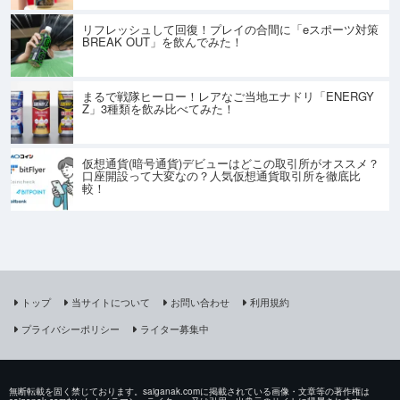
リフレッシュして回復！プレイの合間に「eスポーツ対策
BREAK OUT」を飲んでみた！
まるで戦隊ヒーロー！レアなご当地エナドリ「ENERGY
Z」3種類を飲み比べてみた！
仮想通貨(暗号通貨)デビューはどこの取引所がオススメ？
口座開設って大変なの？人気仮想通貨取引所を徹底比
較！
トップ
当サイトについて
お問い合わせ
利用規約
プライバシーポリシー
ライター募集中
無断転載を固く禁じております。saiganak.comに掲載されている画像・文章等の著作権は