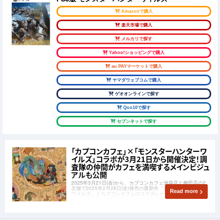
Amazonで購入
楽天市場で購入
メルカリで探す
Yahoo!ショッピングで購入
au PAYマーケットで購入
ヤマダウェブコムで購入
ゲオオンラインで探す
Qoo10で探す
セブンネットで探す
「カプコンカフェ」×「モンスターハンターワ
イルズ」コラボが3月21日から開催決定！調
査隊の仲間がカフェを満喫するメインビジュ
アルも公開
2025年3月21日(金)から、カプコンカフェ池袋店と梅田店の2
店舗で2025年2月28日(金)発売の最新作「モンスターハンター
Read more
ワイルズ」とカプコンカフェのコラボレーションが開催される
ことが明らかになりました。コラボ実施に先駆けてメインビジ
ュアルが公開されています。