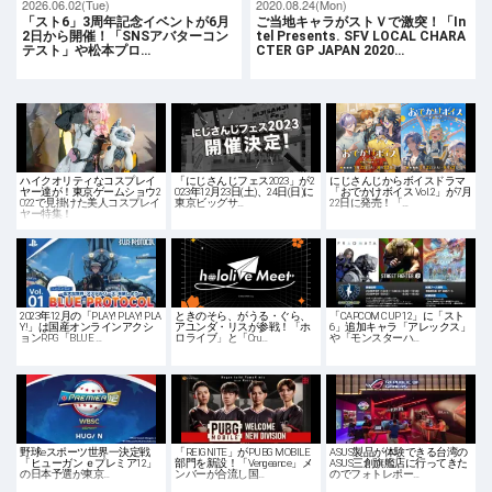
2026.06.02(Tue)
2020.08.24(Mon)
「スト6」3周年記念イベントが6月
ご当地キャラがストＶで激突！「In
2日から開催！「SNSアバターコン
tel Presents. SFV LOCAL CHARA
テスト」や松本プロ…
CTER GP JAPAN 2020…
ハイクオリティなコスプレイ
「にじさんじフェス2023」が2
にじさんじからボイスドラマ
ヤー達が！東京ゲームショウ2
023年12月23日(土)、24日(日)に
「おでかけボイス Vol.2」が7月
022で見掛けた美人コスプレイ
東京ビッグサ…
22日に発売！「…
ヤー特集！
2023年12月の「PLAY! PLAY! PLA
ときのそら、がうる・ぐら、
「CAPCOM CUP 12」に「スト
Y!」は国産オンラインアクシ
アユンダ・リスが参戦！「ホ
6」追加キャラ「アレックス」
ョンRPG「BLUE …
ロライブ」と「Cru…
や「モンスターハ…
野球eスポーツ世界一決定戦
「REIGNITE」がPUBG MOBILE
ASUS製品が体験できる台湾の
「ヒューガン ｅプレミア12」
部門を新設！「Vengeance」メ
ASUS三創旗艦店に行ってきた
の日本予選が東京…
ンバーが合流し国…
のでフォトレポー…