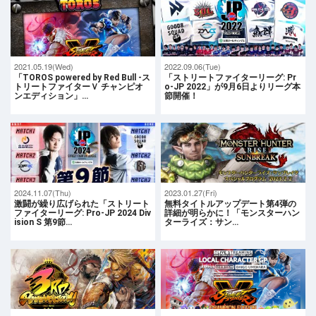
2021.05.19(Wed)
2022.09.06(Tue)
「TOROS powered by Red Bull -ス
「ストリートファイターリーグ: Pr
トリートファイターＶ チャンピオ
o-JP 2022」が9月6日よりリーグ本
ンエディション」…
節開催！
2024.11.07(Thu)
2023.01.27(Fri)
激闘が繰り広げられた「ストリート
無料タイトルアップデート第4弾の
ファイターリーグ: Pro-JP 2024 Div
詳細が明らかに！「モンスターハン
ision S 第9節…
ターライズ：サン…