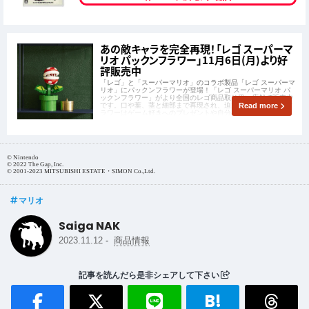
あの敵キャラを完全再現！「レゴ スーパーマ
リオ パックンフラワー」11月6日(月)より好
評販売中
「レゴ」と「スーパーマリオ」のコラボ製品「レゴ スーパーマ
リオ」にパックンフラワーが登場！「レゴ スーパーマリオ パ
ックンフラワー」がより全国のレゴ商品取り扱い店舗で販売中
です。口や葉、茎と細部まで再現され、迫力満点のパックンフ
Read more
ラワーはゲーム好きへのプレゼントや自分へのご褒美にピッタ
リ！
© Nintendo
© 2022 The Gap, Inc.
© 2001-2023 MITSUBISHI ESTATE・SIMON Co.,Ltd.
マリオ
Saiga NAK
-
2023.11.12
商品情報
記事を読んだら是非シェアして下さい
B!