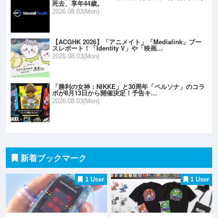
死去、享年44歳。
2026.08.03(Mon)
【ACGHK 2026】「アニメイト」「Medialink」ブー
スレポート！「Identity V」や「映画…
2026.08.03(Mon)
「勝利の女神：NIKKE」と30周年「ペルソナ」のコラ
ボが8月13日から開催決定！予告キ…
2026.08.03(Mon)
新着ブックマーク
1 User
1 User