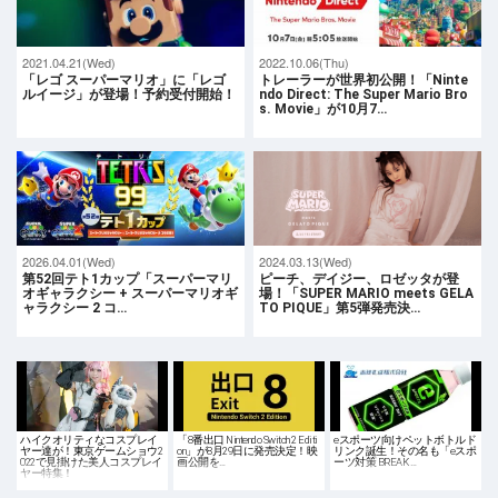
2021.04.21(Wed)
2022.10.06(Thu)
「レゴ スーパーマリオ」に「レゴ
トレーラーが世界初公開！「Ninte
ルイージ」が登場！予約受付開始！
ndo Direct: The Super Mario Bro
s. Movie」が10月7…
2026.04.01(Wed)
2024.03.13(Wed)
第52回テト1カップ「スーパーマリ
ピーチ、デイジー、ロゼッタが登
オギャラクシー + スーパーマリオギ
場！「SUPER MARIO meets GELA
ャラクシー 2 コ…
TO PIQUE」第5弾発売決…
ハイクオリティなコスプレイ
「8番出口 Nintendo Switch 2 Editi
eスポーツ向けペットボトルド
ヤー達が！東京ゲームショウ2
on」が8月29日に発売決定！映
リンク誕生！その名も「eスポ
022で見掛けた美人コスプレイ
画公開を…
ーツ対策 BREAK …
ヤー特集！