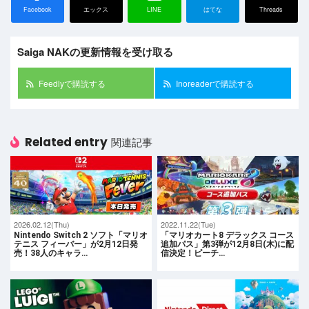
Facebook
エックス
LINE
はてな
Threads
Saiga NAKの更新情報を受け取る
Feedlyで購読する
Inoreaderで購読する
Related entry
関連記事
2026.02.12(Thu)
2022.11.22(Tue)
Nintendo Switch 2 ソフト「マリオ
「マリオカート8 デラックス コース
テニス フィーバー」が2月12日発
追加パス」第3弾が12月8日(木)に配
売！38人のキャラ…
信決定！ピーチ…