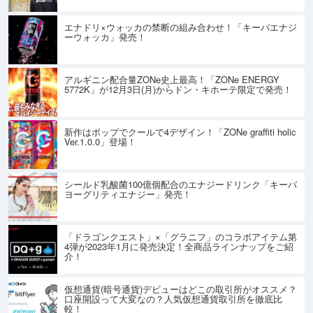
エナドリ×ウォッカの禁断の組み合わせ！「キーバエナジ
ーウォッカ」発売！
アルギニン配合量ZONe史上最高！「ZONe ENERGY
5772K」が12月3日(月)からドン・キホーテ限定で発売！
新作はポップでクールで4デザイン！「ZONe graffiti holic
Ver.1.0.0」登場！
シールド乳酸菌100億個配合のエナジードリンク「キーバ
ヨーグリティエナジー」発売！
「ドラゴンクエスト」×「グラニフ」のコラボアイテム第
4弾が2023年1月に発売決定！全商品ラインナップをご紹
介！
仮想通貨(暗号通貨)デビューはどこの取引所がオススメ？
口座開設って大変なの？人気仮想通貨取引所を徹底比
較！