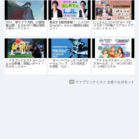
SEGA「新サクラ大戦」の新情
進化する観戦体験！「LJL 2020
にじさんじとGiGOグループが
報公開！まさかのCV:横山智佐
Spring Split」からLoL観戦を始め
コラボ！SNS風クリアカードプ
の新キャラクター…
よう！
レゼントキャンペ…
「ドラゴンクエストカーニバ
「オーバーウォッチ 2×カウボ
「アイドルマスター シンデレ
ル in 日本橋」現地レポート！
ーイビバップ」コラボ決定！
ラガールズ」と「MOJIKO BEE
巨大モンスター…
主題歌「Tank!」…
R」が初のコラボ…
ファブリックミスト 土佐ベルガモット