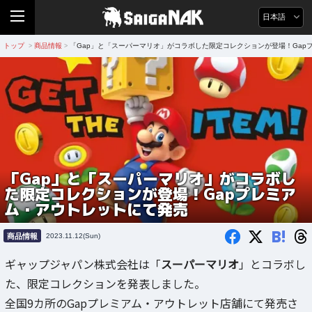
日本語
トップ
商品情報
「Gap」と「スーパーマリオ」がコラボした限定コレクションが登場！Gap
>
>
「Gap」と「スーパーマリオ」がコラボし
た限定コレクションが登場！Gapプレミア
ム・アウトレットにて発売
B!
商品情報
2023.11.12(Sun)
ギャップジャパン株式会社は「
スーパーマリオ
」とコラボし
た、限定コレクションを発表しました。
全国9カ所のGapプレミアム・アウトレット店舗にて発売さ