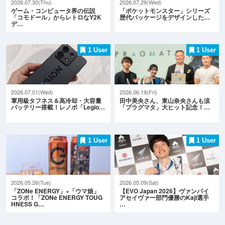
2026.07.30(Thu)
2026.07.29(Wed)
ゲーム・コンピュータ界の伝説
「ポケットモンスター」シリーズ
「コモドール」からレトロなY2K
歴代パッケージをデザインした…
デ…
1 User
1 User
2026.07.01(Wed)
2026.06.19(Fri)
軍用級タフネス＆高冷却・大容量
田中美央さん、東山奈央さんも涙
バッテリー搭載！レノボ「Legio…
「プラグマタ」大ヒット記念！…
1 User
1 User
2026.05.26(Tue)
2026.05.09(Sat)
「ZONe ENERGY」×「ウマ娘」
【EVO Japan 2026】ヴァンパイ
コラボ！「ZONe ENERGY TOUG
アセイヴァー部門優勝のKaji選手
HNESS G…
…