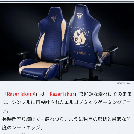
Razer
「
Razer Iskur X
」は「
Razer Iskur
」で好評な素材はそのまま
に、シンプルに再設計されたエルゴノミックゲーミングチェ
ア。
長時間座り続けても疲れづらいように独自の形状と最適な角
度のシートエッジ。