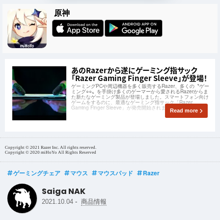
原神
あのRazerから遂にゲーミング指サック
「Razer Gaming Finger Sleeve」が登場！
ゲーミングPCや周辺機器を多く販売するRazer、多くの〝ゲー
ミング○○〟を手掛け多くのゲーマーから愛されるRazerからま
た新たなゲーミング製品が登場しました。スマートフォン向け
ゲームをするのに、最適なゲーミング指サック「Razer
Gaming Finger Sleeve」が発売開始されました。
Read more
Copyright © 2021 Razer Inc. All rights reserved.
Copyright © 2020 miHoYo All Rights Reserved
ゲーミングチェア
マウス
マウスパッド
Razer
Saiga NAK
-
2021.10.04
商品情報