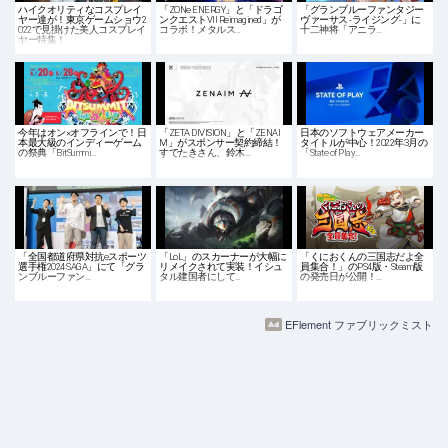
ハイクオリティなコスプレイ
「ZONe ENERGY」と「ドラゴ
「グランブルーファンタジー
ヤー達が！東京ゲームショウ2
ンクエストVII Reimagined」が
ヴァーサス -ライジング-」に
022で見掛けた美人コスプレイ
コラボ！メタルス…
十二神将「アニラ…
ヤー特集！
今年はオン×オフラインで！日
「ZETA DIVISION」と「ZENAI
日本のソフトウェアメーカー
本最大級のインディーゲーム
M」がスポンサー契約締結！
タイトルが中心！2022年3月の
の祭典「BitSummi…
すでたきさん、鈴木…
「State of Play…
「全国都道府県対抗eスポーツ
「LoL」のスカーナーが大幅に
「くにおくんの三国志だよ全
選手権2024 SAGA」にて「グラ
リメイクされて実装！イシュ
員集合！」のPS4版・Steam版
ンブルーファン…
タル建国者にして…
の発売日が公開！…
EFlement ファブリックミスト