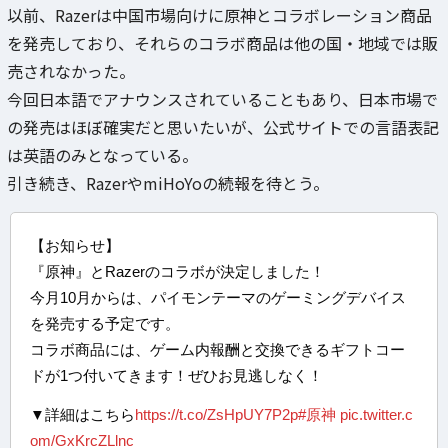
以前、Razerは中国市場向けに原神とコラボレーション商品
を発売しており、それらのコラボ商品は他の国・地域では販
売されなかった。
今回日本語でアナウンスされていることもあり、日本市場で
の発売はほぼ確実だと思いたいが、公式サイトでの言語表記
は英語のみとなっている。
引き続き、RazerやmiHoYoの続報を待とう。
【お知らせ】
『原神』とRazerのコラボが決定しました！
今月10月からは、パイモンテーマのゲーミングデバイス
を発売する予定です。
コラボ商品には、ゲーム内報酬と交換できるギフトコー
ドが1つ付いてきます！ぜひお見逃しなく！
▼詳細はこちら
https://t.co/ZsHpUY7P2p
#原神
pic.twitter.c
om/GxKrcZLlnc