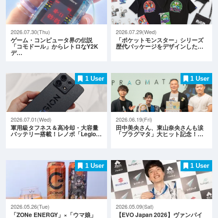
2026.07.30(Thu)
2026.07.29(Wed)
ゲーム・コンピュータ界の伝説
「ポケットモンスター」シリーズ
「コモドール」からレトロなY2K
歴代パッケージをデザインした…
デ…
1 User
1 User
2026.07.01(Wed)
2026.06.19(Fri)
軍用級タフネス＆高冷却・大容量
田中美央さん、東山奈央さんも涙
バッテリー搭載！レノボ「Legio…
「プラグマタ」大ヒット記念！…
1 User
1 User
2026.05.26(Tue)
2026.05.09(Sat)
「ZONe ENERGY」×「ウマ娘」
【EVO Japan 2026】ヴァンパイ