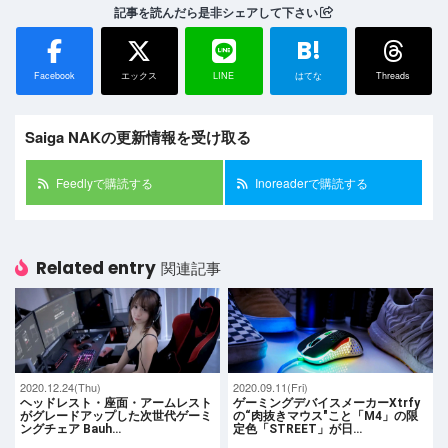
記事を読んだら是非シェアして下さい
B!
Facebook
エックス
LINE
はてな
Threads
Saiga NAKの更新情報を受け取る
Feedlyで購読する
Inoreaderで購読する
Related entry
関連記事
2020.12.24(Thu)
2020.09.11(Fri)
ヘッドレスト・座面・アームレスト
ゲーミングデバイスメーカーXtrfy
がグレードアップした次世代ゲーミ
の“肉抜きマウス"こと「M4」の限
ングチェア Bauh…
定色「STREET」が日…