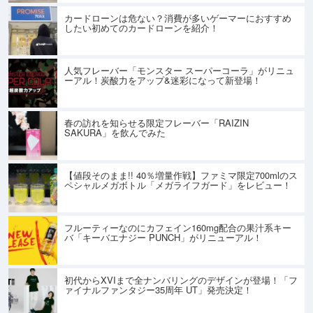
カードローンは危ない？消費が多いゲーマーにおすすめ
したい初めてのカードローンを紹介！
人気フレーバー「モンスター スーパーコーラ」がリニュ
ーアル！炭酸力をアップ&迷彩になって新登場！
春の訪れを知らせる限定フレーバー「RAIZIN
SAKURA」を飲んでみた
【値段そのまま!! 40％増量作戦】ファミマ限定700mlのス
ペシャルメガボトル「メガライフガード」をレビュー！
フルーティーなのにカフェイン160mg配合の果汁系キー
バ「キーバエナジー PUNCH」がリニューアル！
初代からXVIまで全ナンバリングのデザインが登場！「フ
ァイナルファンタジー35周年 UT」発売決定！