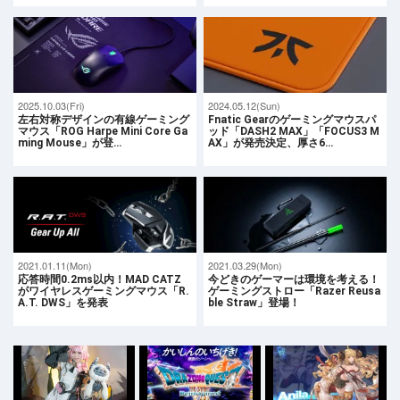
2025.10.03(Fri)
2024.05.12(Sun)
左右対称デザインの有線ゲーミング
Fnatic Gearのゲーミングマウスパ
マウス「ROG Harpe Mini Core Ga
ッド「DASH2 MAX」「FOCUS3 M
ming Mouse」が登…
AX」が発売決定、厚さ6…
2021.01.11(Mon)
2021.03.29(Mon)
応答時間0.2ms以内！MAD CATZ
今どきのゲーマーは環境を考える！
がワイヤレスゲーミングマウス「R.
ゲーミングストロー「Razer Reusa
A.T. DWS」を発表
ble Straw」登場！