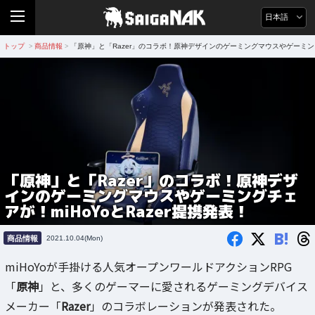
日本語
トップ
商品情報
「原神」と「Razer」のコラボ！原神デザインのゲーミングマウスやゲーミングチ
>
>
「原神」と「Razer」のコラボ！原神デザ
インのゲーミングマウスやゲーミングチェ
アが！miHoYoとRazer提携発表！
B!
商品情報
2021.10.04(Mon)
miHoYoが手掛ける人気オープンワールドアクションRPG
「
原神
」と、多くのゲーマーに愛されるゲーミングデバイス
メーカー「
Razer
」のコラボレーションが発表された。