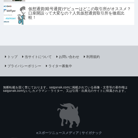
仮想通貨(暗号通貨)デビューはどこの取引所がオススメ？
口座開設って大変なの？人気仮想通貨取引所を徹底比
較！
トップ
当サイトについて
お問い合わせ
利用規約
プライバシーポリシー
ライター募集中
無断転載を固く禁じております。saiganak.comに掲載されている画像・文章等の著作権は
saiganak.comないしカメラマン・ライター、又は引用・出典元のサイトに帰属されます。
eスポーツニュースメディア | サイガナック