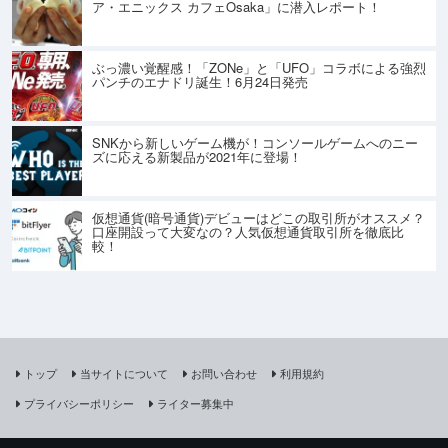
ア・エニックス カフェOsaka」に潜入レポート！
ぶっ濃い覚醒感！「ZONe」と「UFO」コラボによる強烈
パンチのエナドリ誕生！6月24日発売
SNKから新しいゲーム機が！コンソールゲームへのニー
ズに応える新製品が2021年に登場！
仮想通貨(暗号通貨)デビューはどこの取引所がオススメ？
口座開設って大変なの？人気仮想通貨取引所を徹底比
較！
トップ
当サイトについて
お問い合わせ
利用規約
プライバシーポリシー
ライター募集中