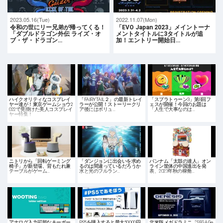
2023.05.16(Tue)
2022.11.07(Mon)
令和の世にリー兄弟が帰ってくる！
「EVO Japan 2023」メイントーナ
「ダブルドラゴン外伝 ライズ・オ
メントタイトルに3タイトルが追
ブ・ザ・ドラゴン…
加！エントリー開始日…
ハイクオリティなコスプレイ
「FAIRY TAIL２」の最新トレイ
「スプラトゥーン3」第8回フ
ヤー達が！東京ゲームショウ2
ラーが公開！ストーリークリ
ェスが開催！今回のお題は
022で見掛けた美人コスプレイ
ア後にはボリュ…
「人生で大事なのは…
ヤー特集！
ニトリから「回転ゲーミング
「ダンジョンに出会いを求め
バンナム「太鼓の達人」オン
椅子」が新登場、背もたれ兼
るのは間違っているだろうか
ライン筐体の中国進出を発
テーブルがゲーム…
水と光のフルラン…
表、2023年秋の稼働…
アナログ入力可能なキーボー
PS5を購入すると最大50,000円
北米版メガドラミニ「SEGA Ge