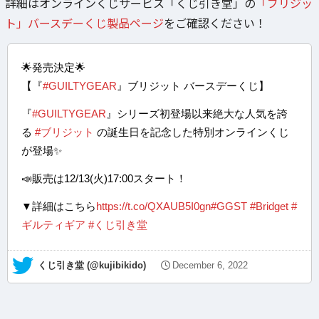
詳細はオンラインくじサービス「くじ引き堂」の
「ブリジッ
ト」バースデーくじ製品ページ
をご確認ください！
🌟発売決定🌟
【『
#GUILTYGEAR
』ブリジット バースデーくじ】
『
#GUILTYGEAR
』シリーズ初登場以来絶大な人気を誇
る
#ブリジット
の誕生日を記念した特別オンラインくじ
が登場✨
📣販売は12/13(火)17:00スタート！
▼詳細はこちら
https://t.co/QXAUB5I0gn
#GGST
#Bridget
#
ギルティギア
#くじ引き堂
— くじ引き堂 (@kujibikido)
December 6, 2022