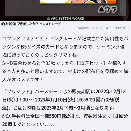
お勉強 できましたか？ インストカード
「ブリジット」バースデーくじ製品ページ
コマンドリストとガトリングルートが記載された実用性もバ
ツグンな
B5サイズのカード
となりますので、ゲーミング環
境に飾っておくのもピッタリですね。
S～D賞合わせると全33種ですから【10連セット】を購入す
ると人も多いと思いますので、おまけの配布日を見極めて購
入がオススメです！
「ブリジット」バースデーくじの販売期間は
2022年12月13
日(火) 17:00 ～ 2023年1月10日(火) 16:59
で
1回770円(税
込)
、お届け時期は
2023年2月下旬～3月頃
となります。
配送手数料は
全国一律550円(税別)
で、複数回注文でも
1回分
20個まで
となっています。