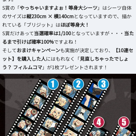
S賞の「
やっちゃいますよぉ！等身大シーツ
」はシーツ自体
のサイズは
縦230cm × 横140cm
となっていますので、描か
れている「ブリジット」は
ほぼ等身大！
S賞だけあって
当選確率は1/100
となっていますが・・・
当た
るまで引けば確率100%
ですよね！
そして
おまけキャンペーン
も実施が決定しており、
【10連セ
ット】を購入した人
にはもれなく「
見直しちゃったでしょ
う？ フィルムコマ
」が1枚プレゼントされます！