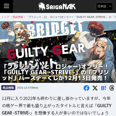
日本語
トップ
商品情報
「ブリジット」(と、ロジャー)オンリー！「GUILTY GEAR -STRIVE-」
>
>
「ブリジット」(と、ロジャー)オンリー！
「GUILTY GEAR -STRIVE-」の「ブリジ
ット」バースデーくじが12月13日発売！
B!
商品情報
2022.12.07(Wed)
12月に入り2022年も終わりに差し掛かっていますが、今年
の格ゲー界で最も盛り上がったタイトルと言えば「
GUILTY
GEAR -STRIVE-
」を想像する人が多いのではないでしょう