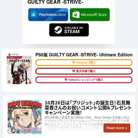
GUILTY GEAR -STRIVE-
PS5版 GUILTY GEAR -STRIVE- Ultimate Edition
Amazonで購入
楽天市場で購入
Yahoo!ショッピングで購入
10月26日は「ブリジット」の誕生日！石見舞
菜香さんのお祝いコメント公開&プレゼント
キャンペーン実施！
2023年春に登場予定のXbox One、Xbox Series X|S版に向け
てクロスプラットフォームネットワークオープンβテストが実
施されたアークシステムワークスの超美麗2.5D格闘ゲーム
「GUILTY GEAR -STRIVE-」にも登場した「ブリジット」は
Read more
10月26日が誕生日！バースデーキャンペーン開催中です！