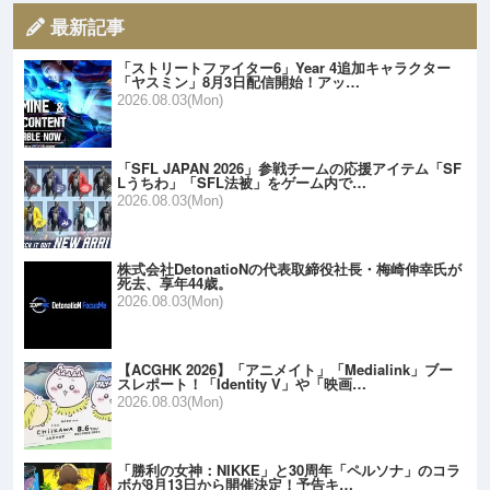
最新記事
「ストリートファイター6」Year 4追加キャラクター
「ヤスミン」8月3日配信開始！アッ…
2026.08.03(Mon)
「SFL JAPAN 2026」参戦チームの応援アイテム「SF
Lうちわ」「SFL法被」をゲーム内で…
2026.08.03(Mon)
株式会社DetonatioNの代表取締役社長・梅崎伸幸氏が
死去、享年44歳。
2026.08.03(Mon)
【ACGHK 2026】「アニメイト」「Medialink」ブー
スレポート！「Identity V」や「映画…
2026.08.03(Mon)
「勝利の女神：NIKKE」と30周年「ペルソナ」のコラ
ボが8月13日から開催決定！予告キ…