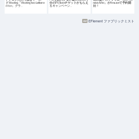
ドWooting「Wooting two Lekker e
分のPS Storeチケットがもらえ
nesis Mini」がAmazonで予約開
dition」クラ…
るキャンペーン…
始！
EFlement ファブリックミスト