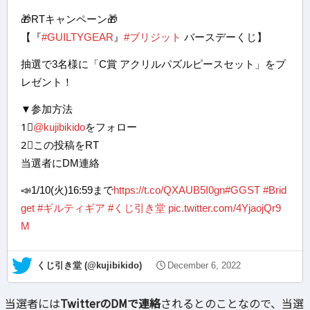
🎁RTキャンペーン🎁
【『
#GUILTYGEAR
』
#ブリジット
バースデーくじ】
抽選で3名様に「C賞 アクリルパズルピースセット」をプ
レゼント！
▼参加方法
1⃣
@kujibikido
をフォロー
2⃣この投稿をRT
当選者にDM連絡
📣1/10(火)16:59まで
https://t.co/QXAUB5I0gn
#GGST
#Brid
get
#ギルティギア
#くじ引き堂
pic.twitter.com/4YjaojQr9
M
— くじ引き堂 (@kujibikido)
December 6, 2022
当選者には
TwitterのDMで連絡
されるとのことなので、当選