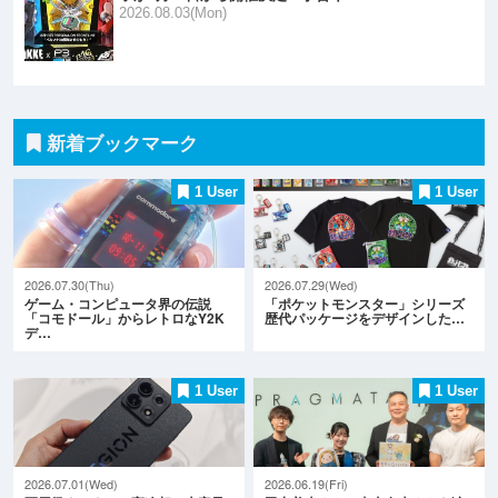
2026.08.03(Mon)
新着ブックマーク
1 User
1 User
2026.07.30(Thu)
2026.07.29(Wed)
ゲーム・コンピュータ界の伝説
「ポケットモンスター」シリーズ
「コモドール」からレトロなY2K
歴代パッケージをデザインした…
デ…
1 User
1 User
2026.07.01(Wed)
2026.06.19(Fri)