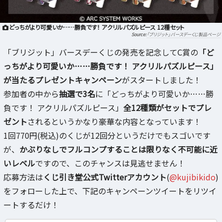
どっちがより可愛いか……勝負です！ アクリルパズルピース 12種セット
「ブリジット」バースデーくじ製品ページ
「ブリジット」バースデーくじの発売を記念してC賞の
「ど
っちがより可愛いか……勝負です！ アクリルパズルピース」
が当たるプレゼントキャンペーン
がスタートしました！
参加者の中から
抽選で3名
に「どっちがより可愛いか……勝
負です！ アクリルパズルピース」
全12種類がセットでプレ
ゼント
されるというかなり豪華な内容となっています！
1回770円(税込)のくじが12回分というだけでもスゴいです
が、
かぶりなしでフルコンプすることは限りなく不可能に近
いレベル
ですので、このチャンスは見逃せません！
応募方法は
くじ引き堂公式Twitterアカウント
(
@kujibikido
)
をフォローした上で、下記のキャンペーンツイートをリツイ
ートするだけ！