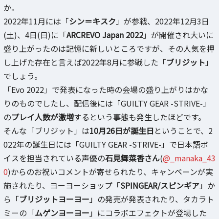
か。
2022年11月には「
シン＝キスク
」が参戦、2022年12月3日
(土)、4日(日)に「
ARCREVO Japan 2022
」が開催され大いに
盛り上がったのは記憶に新しいところですが、その人気を押
し上げた存在と言えば2022年8月に参戦した「
ブリジット
」
でしょう。
「Evo 2022」で発表になった時の会場の盛り上がりはかな
りのものでしたし、配信後には「GUILTY GEAR -STRIVE-」
の
プレイ人数が激増
するという事態も発生したほどです。
そんな「ブリジット」は
10月26日が誕生日
ということで、2
022年の誕生日には「GUILTY GEAR -STRIVE-」で日本語ボ
イスを担当されている声優の
石見舞菜香さん
(
@_manaka_43
0
)からのお祝いコメントが寄せられたり、キャンペーンが実
施されたり、ヨーヨーショップ「
SPINGEAR/スピンギア
」か
ら「
ブリジットヨーヨー
」の発売が発表されたり、タカラト
ミーの「
ムゲンヨーヨー
」にコラボエフェクトが登場した