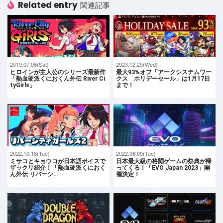
Related entry
関連記事
2019.07.06(Sat)
2023.12.20(Wed)
ヒロインが主人公のシリーズ最新作
最大93%オフ「アークシステムワー
「熱血硬派くにおくん外伝 River Ci
クス ホリデーセール」は1月17日
tyGirls」
まで！
2022.10.18(Tue)
2022.08.09(Tue)
ミサコとキョウコが日本語ボイスで
日本最大級の格闘ゲームの祭典が帰
ザックリ紹介！「熱血硬派くにおく
ってくる！「EVO Japan 2023」開
ん外伝 リバーシ…
催決定！