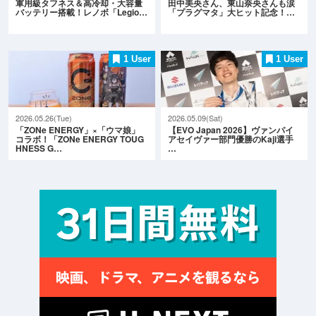
軍用級タフネス＆高冷却・大容量
田中美央さん、東山奈央さんも涙
バッテリー搭載！レノボ「Legio…
「プラグマタ」大ヒット記念！…
1 User
1 User
2026.05.26(Tue)
2026.05.09(Sat)
「ZONe ENERGY」×「ウマ娘」
【EVO Japan 2026】ヴァンパイ
コラボ！「ZONe ENERGY TOUG
アセイヴァー部門優勝のKaji選手
HNESS G…
…