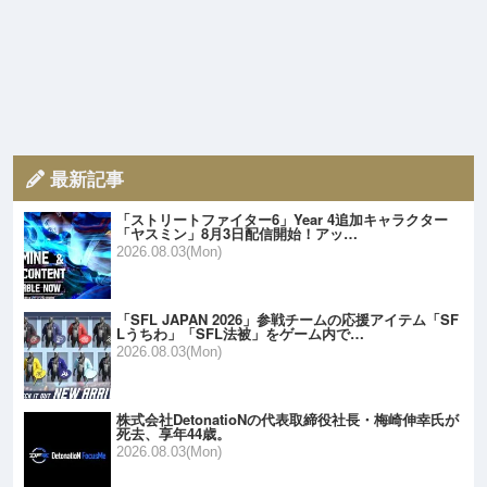
最新記事
「ストリートファイター6」Year 4追加キャラクター
「ヤスミン」8月3日配信開始！アッ…
2026.08.03(Mon)
「SFL JAPAN 2026」参戦チームの応援アイテム「SF
Lうちわ」「SFL法被」をゲーム内で…
2026.08.03(Mon)
株式会社DetonatioNの代表取締役社長・梅崎伸幸氏が
死去、享年44歳。
2026.08.03(Mon)