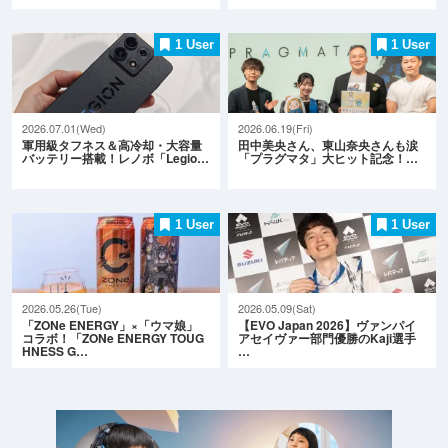
1 User
1 User
2026.07.01(Wed)
2026.06.19(Fri)
軍用級タフネス＆高冷却・大容量
田中美央さん、東山奈央さんも涙
バッテリー搭載！レノボ「Legio…
「プラグマタ」大ヒット記念！…
1 User
1 User
2026.05.26(Tue)
2026.05.09(Sat)
「ZONe ENERGY」×「ウマ娘」
【EVO Japan 2026】ヴァンパイ
コラボ！「ZONe ENERGY TOUG
アセイヴァー部門優勝のKaji選手
HNESS G…
…