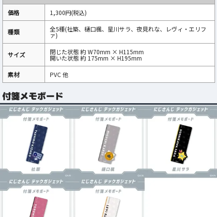
価格
1,300円(税込)
全5種(社築、樋口楓、星川サラ、夜見れな、レヴィ・エリフ
種類
ァ)
閉じた状態 約 W70mm × H115mm
サイズ
開いた状態 約 175mm × H195mm
素材
PVC 他
付箋メモボード