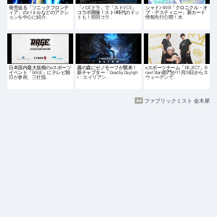
発売迫る「ソニックフロンテ
「パズドラ」で「ストV CE」
シャドバWB「クロニクル・オ
ィア」のバトルなどのアクシ
コラボ開催！ストII時代のドッ
ブ・デスティニー」新カード
ョンを中心に紹介…
トも！前回コラ…
情報先行公開！水…
日本国内最大規模のeスポーツ
霧の森にゼノモーフが襲来！
eスポーツチーム「REJECT」B
イベント「RAGE」にテレビ朝
新チャプター「Dead by Dayligh
rawl Stars部門が11月28日からス
日が参画、三社協…
t：エイリアン…
ウェーデンで…
ファブリックミスト 金木犀