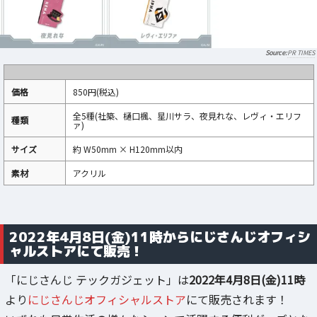
PR TIMES
価格
850円(税込)
全5種(社築、樋口楓、星川サラ、夜見れな、レヴィ・エリフ
種類
ァ)
サイズ
約 W50mm × H120mm以内
素材
アクリル
2022年4月8日(金)11時からにじさんじオフィシ
ャルストアにて販売！
「にじさんじ テックガジェット」は
2022年4月8日(金)11時
より
にじさんじオフィシャルストア
にて販売されます！