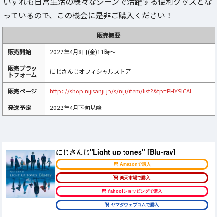
いずれも日常生活の様々なシーンで活躍する便利グッズとな
っているので、この機会に是非ご購入ください！
販売概要
販売開始
2022年4月8日(金)11時～
販売プラッ
にじさんじオフィシャルストア
トフォーム
販売ページ
https://shop.nijisanji.jp/s/niji/item/list?&tp=PHYSICAL
発送予定
2022年4月下旬以降
にじさんじ"Light up tones" [Blu-ray]
Amazonで購入
楽天市場で購入
Yahoo!ショッピングで購入
ヤマダウェブコムで購入