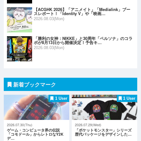
【ACGHK 2026】「アニメイト」「Medialink」ブー
スレポート！「Identity V」や「映画…
2026.08.03(Mon)
「勝利の女神：NIKKE」と30周年「ペルソナ」のコラ
ボが8月13日から開催決定！予告キ…
2026.08.03(Mon)
新着ブックマーク
1 User
1 User
2026.07.30(Thu)
2026.07.29(Wed)
ゲーム・コンピュータ界の伝説
「ポケットモンスター」シリーズ
「コモドール」からレトロなY2K
歴代パッケージをデザインした…
デ…