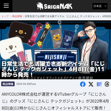
日本語
トップ
商品情報
日常生活でも活躍できる新アイテム「にじさんじ テックガジェット」4月8日(
>
>
日常生活でも活躍できる新アイテム「にじ
さんじ テックガジェット」4月8日(金)11
時から発売！
B!
商品情報
2022.03.29(Tue)
ANYCOLOR株式会社が運営するVTuberグループ「にじさん
じ」のグッズ「にじさんじ テックガジェット」が2022年4月
8日(金)11時からにじさんじオフィシャルストアにて販売！