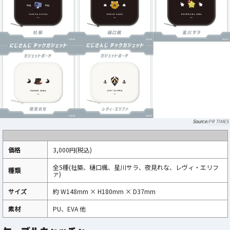
PR TIMES
価格
3,000円(税込)
全5種(社築、樋口楓、星川サラ、夜見れな、レヴィ・エリフ
種類
ァ)
サイズ
約 W148mm × H180mm × D37mm
素材
PU、EVA 他