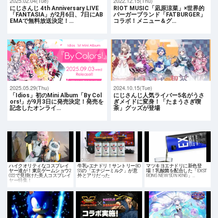
2025.02.04(Tue)
2022.12.15(Thu)
にじさんじ 4th Anniversary LIVE
RIOT MUSIC「凪原涼菜」×世界的
「FANTASIA」が2月6日、7日にAB
バーガーブランド「FATBURGER」
EMAで無料放送決定！…
コラボ！メニュー＆グ…
2025.05.29(Thu)
2024.10.15(Tue)
「Idios」初のMini Album「By Col
にじさんじ人気ライバー5名がうさ
ors!」が9月3日に発売決定！発売を
ぎメイドに変身！「たまうさぎ喫
記念したオンライ…
茶」グッズが登場
ハイクオリティなコスプレイ
牛乳×エナドリ！サントリーBO
マツキヨエナドリに新色登
ヤー達が！東京ゲームショウ2
SSの「エナジーミルク」が意
場！乳酸菌を配合した「EXST
022で見掛けた美人コスプレイ
外とアリだった
RONG NEW SUN KING」…
ヤー特集！