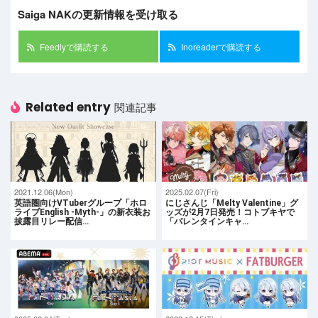
Saiga NAKの更新情報を受け取る
Feedlyで購読する
Inoreaderで購読する
Related entry
関連記事
2021.12.06(Mon)
2025.02.07(Fri)
英語圏向けVTuberグループ「ホロ
にじさんじ「Melty Valentine」グ
ライブEnglish -Myth-」の新衣装お
ッズが2月7日発売！コトブキヤで
披露目リレー配信…
「バレンタインキャ…