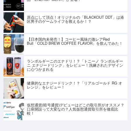
原点にして頂点！オリジナルの「BLACKOUT DDT」は港
区男子のゲームライフを救えるか！？
【日本国内未発売！】コーヒー風味の激レアRed
Bull「COLD BREW COFFEE FLAVOR」を飲んでみた！
ランボルギーニのエナドリ！？「トニーノ ランボルギー
ニ エナジードリンク」をレビュー！洗練されたデザイン
に心つかまれる
健康的なエナジードリンク！？「リアルゴールド RG オ
レンジ」をレビュー！
仮想通貨(暗号通貨)デビューはどこの取引所がオススメ？
口座開設って大変なの？人気仮想通貨取引所を徹底比
較！