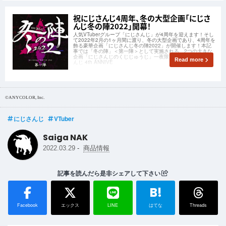
祝にじさんじ4周年、冬の大型企画「にじさ
んじ冬の陣2022」開幕！
人気VTuberグループ「にじさんじ」が4周年を迎えます！そし
て2022年2月の1ヶ月間に渡り、冬の大型企画であり、4周年を
飾る豪華企画「にじさんじ冬の陣2022」が開催します！本記
事では「冬の陣」＜第一陣＞として実施される、2つの大きな
企画「にじさんじのくじじゅうじ」一夜限りの復活と「にじさ
Read more
んじ 4th ANNIVE
©︎ANYCOLOR, Inc.
にじさんじ
VTuber
Saiga NAK
-
2022.03.29
商品情報
記事を読んだら是非シェアして下さい
B!
Facebook
エックス
LINE
はてな
Threads