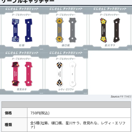
ケーブルキャッチャー
PR TIMES
価格
750円(税込)
全5種(社築、樋口楓、星川サラ、夜見れな、レヴィ・エリフ
種類
ァ)