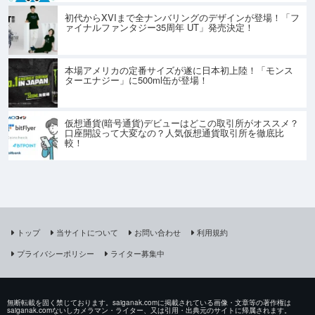
初代からXVIまで全ナンバリングのデザインが登場！「フ
ァイナルファンタジー35周年 UT」発売決定！
本場アメリカの定番サイズが遂に日本初上陸！「モンス
ターエナジー」に500ml缶が登場！
仮想通貨(暗号通貨)デビューはどこの取引所がオススメ？
口座開設って大変なの？人気仮想通貨取引所を徹底比
較！
トップ
当サイトについて
お問い合わせ
利用規約
プライバシーポリシー
ライター募集中
無断転載を固く禁じております。saiganak.comに掲載されている画像・文章等の著作権は
saiganak.comないしカメラマン・ライター、又は引用・出典元のサイトに帰属されます。