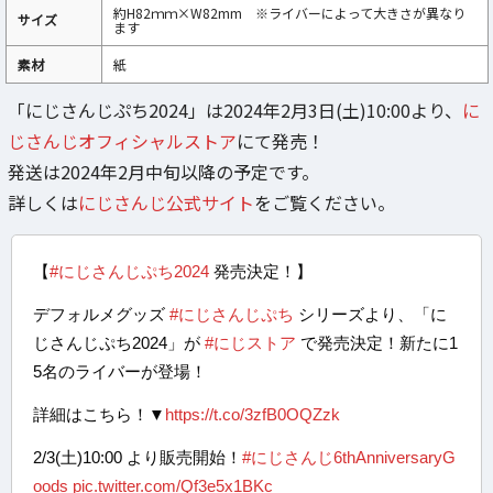
約H82ｍｍ×W82mm ※ライバーによって大きさが異なり
サイズ
ます
素材
紙
「にじさんじぷち2024」は2024年2月3日(土)10:00より、
に
じさんじオフィシャルストア
にて発売！
発送は2024年2月中旬以降の予定です。
詳しくは
にじさんじ公式サイト
をご覧ください。
【
#にじさんじぷち2024
発売決定！】
デフォルメグッズ
#にじさんじぷち
シリーズより、「に
じさんじぷち2024」が
#にじストア
で発売決定！新たに1
5名のライバーが登場！
詳細はこちら！▼
https://t.co/3zfB0OQZzk
2/3(土)10:00 より販売開始！
#にじさんじ6thAnniversaryG
oods
pic.twitter.com/Qf3e5x1BKc