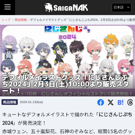
日本語
トップ
商品情報
デフォルメイラストグッズ「にじさんじぷち2024」2月3日(土)10:00より販
>
>
デフォルメイラストグッズ「にじさんじぷ
ち2024」2月3日(土)10:00より販売スタ
ート！
B!
商品情報
2024.01.13(Sat)
キュートなデフォルメイラストで描かれた「
にじさんじぷち
2024
」が発売決定！
赤城ウェン、五十嵐梨花、石神のぞみなど、総勢15名のグッ