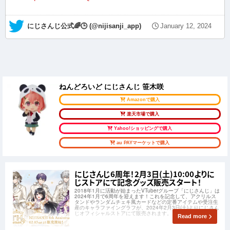
— にじさんじ公式🌈🕒 (@nijisanji_app)
January 12, 2024
ねんどろいど にじさんじ 笹木咲
Amazonで購入
楽天市場で購入
Yahoo!ショッピングで購入
au PAYマーケットで購入
にじさんじ6周年！2月3日(土)10:00よりに
じストアにて記念グッズ販売スタート！
2018年1月に活動が始まったVTuberグループ「にじさんじ」は
2024年1月で6周年を迎えます！これを記念して、アクリルス
タンドやランダムチェキ風カードなどの定番アイテムや受注生
産のキャラファイングラフが、2024年2月3日(土)よりにじさん
じオフィシャルストアにて販売されます。
Read more