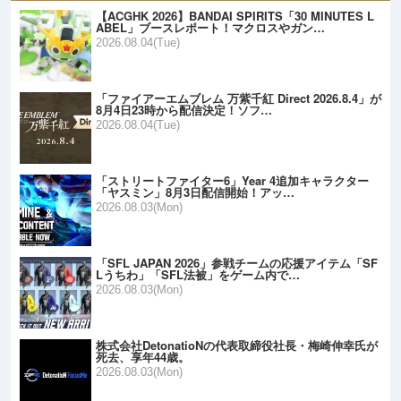
【ACGHK 2026】BANDAI SPIRITS「30 MINUTES L
ABEL」ブースレポート！マクロスやガン…
2026.08.04(Tue)
「ファイアーエムブレム 万紫千紅 Direct 2026.8.4」が
8月4日23時から配信決定！ソフ…
2026.08.04(Tue)
「ストリートファイター6」Year 4追加キャラクター
「ヤスミン」8月3日配信開始！アッ…
2026.08.03(Mon)
「SFL JAPAN 2026」参戦チームの応援アイテム「SF
Lうちわ」「SFL法被」をゲーム内で…
2026.08.03(Mon)
株式会社DetonatioNの代表取締役社長・梅崎伸幸氏が
死去、享年44歳。
2026.08.03(Mon)