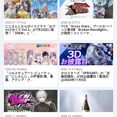
2025.07.17(Thu)
2026.03.27(Fri)
にじさんじからボイスドラマ「おで
TCG「Xross Stars」ブースターパ
かけボイス Vol.2」が7月22日に発
ック第3弾「Broken Neonlights」
売！「3SKM」と「…
が発売！ストリーマ…
2022.08.10(Wed)
2022.10.31(Mon)
「ジルスチュアート ビューティ」
ホロスターズ「UPROAR!!」の「水
が「にじさんじ」の甲斐田 晴、葛
無世燐央」が3Dお披露目！配信日
葉、アクシア・ク…
は2022年11月5日
2023.11.20(Mon)
2024.12.16(Mon)