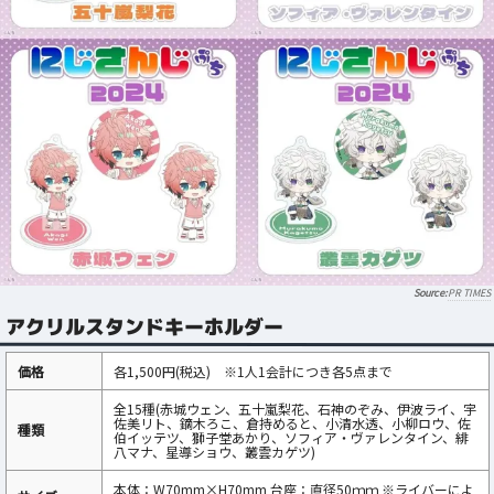
PR TIMES
アクリルスタンドキーホルダー
価格
各1,500円(税込) ※1人1会計につき各5点まで
全15種(赤城ウェン、五十嵐梨花、石神のぞみ、伊波ライ、宇
佐美リト、鏑木ろこ、倉持めると、小清水透、小柳ロウ、佐
種類
伯イッテツ、獅子堂あかり、ソフィア・ヴァレンタイン、緋
八マナ、星導ショウ、叢雲カゲツ)
本体：W70mm×H70mm 台座：直径50ｍｍ ※ライバーによ