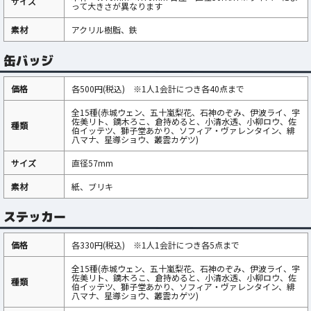
サイズ
って大きさが異なります
素材
アクリル樹脂、鉄
缶バッジ
価格
各500円(税込) ※1人1会計につき各40点まで
全15種(赤城ウェン、五十嵐梨花、石神のぞみ、伊波ライ、宇
佐美リト、鏑木ろこ、倉持めると、小清水透、小柳ロウ、佐
種類
伯イッテツ、獅子堂あかり、ソフィア・ヴァレンタイン、緋
八マナ、星導ショウ、叢雲カゲツ)
サイズ
直径57mm
素材
紙、ブリキ
ステッカー
価格
各330円(税込) ※1人1会計につき各5点まで
全15種(赤城ウェン、五十嵐梨花、石神のぞみ、伊波ライ、宇
佐美リト、鏑木ろこ、倉持めると、小清水透、小柳ロウ、佐
種類
伯イッテツ、獅子堂あかり、ソフィア・ヴァレンタイン、緋
八マナ、星導ショウ、叢雲カゲツ)