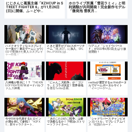
にじさんじ葛葉主催「KZHCUP in S
ホロライブ所属「雪花ラミィ」と明
TREET FIGHTER 6」が11月26日
利酒類が共同開発！完全新作モデル
(日)に開催、ふ～どや…
「微発泡 雪夜月…
ハイクオリティなコスプレイ
ときど選手がプロeスポーツチ
TVアニメ「シャドウバース
ヤー達が！東京ゲームショウ2
ーム「REJECT」に加入、SFL:
Ｆ」が2022年4月2日(土)より放
022で見掛けた美人コスプレイ
Pro-JP 2023には…
送開始！
ヤー特集！
八神庵が香水に！？「THE KIN
「にゃんこ大戦争」が「ゴジ
medibaが運営するau Webポータ
G OF FIGHTERS ’98 オードパルフ
ラ」とコラボ決定！世界各地
ルでゲームポータルサイト
ァム 八神庵…
を巡るTwitter企画…
「イージーゲーム…
今やSNKを代表するヒロイン
「きのこたけのこ戦争」は拳
「シャドウバース チャンピオ
が満を持して参戦！「KOF X
で決着なるか！？明治×ストリ
ンズバトル」でプレミアムパ
V」新キャラクタート…
ートファイター6…
ス「伝説のカード…