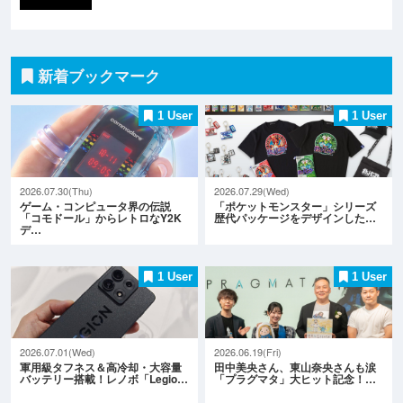
新着ブックマーク
1 User
1 User
2026.07.30(Thu)
2026.07.29(Wed)
ゲーム・コンピュータ界の伝説
「ポケットモンスター」シリーズ
「コモドール」からレトロなY2K
歴代パッケージをデザインした…
デ…
1 User
1 User
2026.07.01(Wed)
2026.06.19(Fri)
軍用級タフネス＆高冷却・大容量
田中美央さん、東山奈央さんも涙
バッテリー搭載！レノボ「Legio…
「プラグマタ」大ヒット記念！…