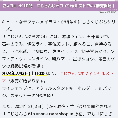
PR TIMES
キュートなデフォルメイラストが特徴のにじさんじぷちシリ
ーズ。
「にじさんじぷち2024」には、赤城ウェン、五十嵐梨花、
石神のぞみ、伊波ライ、宇佐美リト、鏑木ろこ、倉持める
と、小清水透、小柳ロウ、佐伯イッテツ、獅子堂あかり、ソ
フィア・ヴァレンタイン、緋八マナ、星導ショウ、叢雲カゲ
ツの
総勢15名
が登場！
2024年2月3日(土)10:00
より、
にじさんじオフィシャルスト
ア
で販売が始まります。
ラインナップは、アクリルスタンドキーホルダー、缶バッ
ジ、ステッカーの計3種類！
また、2024年2月3日(土)から原宿・竹下通りで開催される
「にじさんじ 6th Anniversary shop in 原宿」でも「にじさ