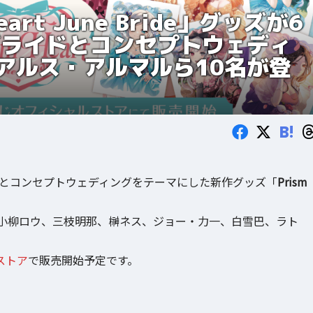
rt June Bride」グッズが6
ブライドとコンセプトウェディ
アルス・アルマルら10名が登
B!
とコンセプトウェディングをテーマにした新作グッズ「
Prism
小柳ロウ、三枝明那、榊ネス、ジョー・力一、白雪巴、ラト
ストア
で販売開始予定です。