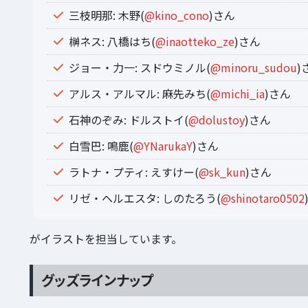
三枝明那: 木野(
@kino_cono
)さん
榊ネス: 八橋はち(
@inaotteko_ze
)さん
ジョー・力一: スドウミノル(
@minoru_sudou
)
アルス・アルマル: 麻先みち(
@michi_ia
)さん
石神のぞみ: ドルストイ(
@dolustoy
)さん
白雪巴: 鳴鹿(
@YNarukaY
)さん
ラトナ・プティ: えすけー(
@sk_kun
)さん
リゼ・ヘルエスタ: しのたろう(
@shinotaro0502
がイラストを担当しています。
グッズラインナップ