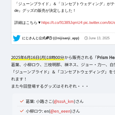
「ジューンブライド」＆「コンセプトウェディング」がテーマの撮り
de』グッズの販売が決定しました！
詳細はこちら▼
https://t.co/91389JqmU4
pic.twitter.com/b
— にじさんじ公式🌈🕒 (@nijisanji_app)
June 13, 2025
2025年6月16日(月)18時00分
から販売される「
Prism He
葛葉、小柳ロウ、三枝明那、榊ネス、ジョー・力一、白
「ジューンブライド」＆「コンセプトウェディング」を
れます！
また今回登場するグッズはそれぞれ・・・
葛葉: 小路さこ(
@sssA_km
)さん
小柳ロウ: en(
@en_eeen
)さん