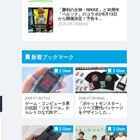
「勝利の女神：NIKKE」と30周年
「ペルソナ」のコラボが8月13日
から開催決定！予告キ…
2026.08.03(Mon)
新着ブックマーク
1 User
1 User
2026.07.30(Thu)
2026.07.29(Wed)
ゲーム・コンピュータ界
「ポケットモンスター」
の伝説「コモドール」か
シリーズ歴代パッケージ
らレトロなY2Kデ…
をデザインした…
1 User
1 User