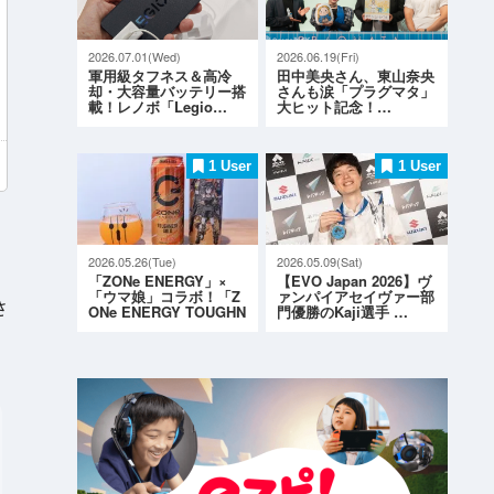
2026.07.01(Wed)
2026.06.19(Fri)
軍用級タフネス＆高冷
田中美央さん、東山奈央
却・大容量バッテリー搭
さんも涙「プラグマタ」
載！レノボ「Legio…
大ヒット記念！…
1 User
1 User
2026.05.26(Tue)
2026.05.09(Sat)
「ZONe ENERGY」×
【EVO Japan 2026】ヴ
「ウマ娘」コラボ！「Z
ァンパイアセイヴァー部
さ
ONe ENERGY TOUGHN
門優勝のKaji選手 …
ESS G…