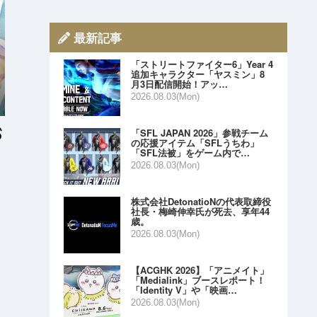
最新記事
「ストリートファイター6」Year 4
追加キャラクター「ヤスミン」8
月3日配信開始！アッ…
2026.08.03(Mon)
「SFL JAPAN 2026」参戦チーム
の応援アイテム「SFLうちわ」
「SFL法被」をゲーム内で…
2026.08.03(Mon)
株式会社DetonatioNの代表取締役
社長・梅崎伸幸氏が死去、享年44
歳。
2026.08.03(Mon)
【ACGHK 2026】「アニメイト」
「Medialink」ブースレポート！
「Identity V」や「映画…
2026.08.03(Mon)