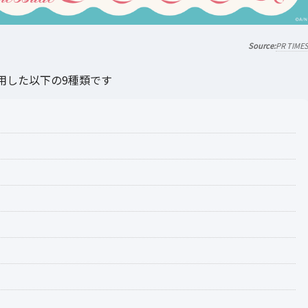
PR TIME
用した以下の9種類です