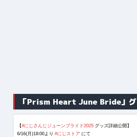
「Prism Heart June Brid
【
#にじさんじジューンブライド2025
グッズ詳細公開】
6/16(月)18:00より
#にじストア
にて