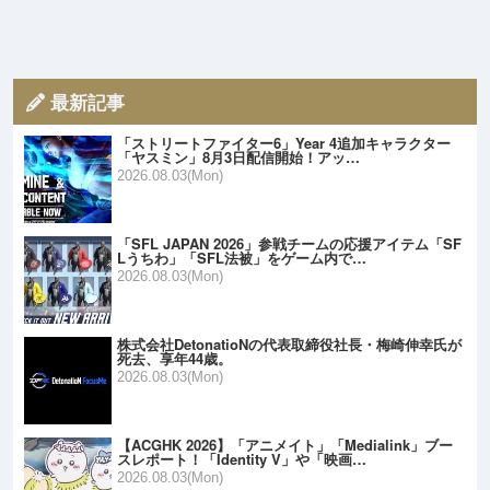
最新記事
「ストリートファイター6」Year 4追加キャラクター
「ヤスミン」8月3日配信開始！アッ…
2026.08.03(Mon)
「SFL JAPAN 2026」参戦チームの応援アイテム「SF
Lうちわ」「SFL法被」をゲーム内で…
2026.08.03(Mon)
株式会社DetonatioNの代表取締役社長・梅崎伸幸氏が
死去、享年44歳。
2026.08.03(Mon)
【ACGHK 2026】「アニメイト」「Medialink」ブー
スレポート！「Identity V」や「映画…
2026.08.03(Mon)