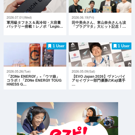
2026.07.01(Wed)
2026.06.19(Fri)
軍用級タフネス＆高冷却・大容量
田中美央さん、東山奈央さんも涙
バッテリー搭載！レノボ「Legio…
「プラグマタ」大ヒット記念！…
1 User
1 User
2026.05.26(Tue)
2026.05.09(Sat)
「ZONe ENERGY」×「ウマ娘」
【EVO Japan 2026】ヴァンパイ
コラボ！「ZONe ENERGY TOUG
アセイヴァー部門優勝のKaji選手
HNESS G…
…