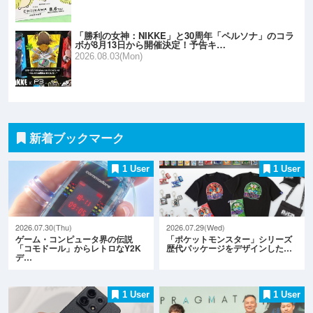
「勝利の女神：NIKKE」と30周年「ペルソナ」のコラ
ボが8月13日から開催決定！予告キ…
2026.08.03(Mon)
新着ブックマーク
1 User
1 User
2026.07.30(Thu)
2026.07.29(Wed)
ゲーム・コンピュータ界の伝説
「ポケットモンスター」シリーズ
「コモドール」からレトロなY2K
歴代パッケージをデザインした…
デ…
1 User
1 User