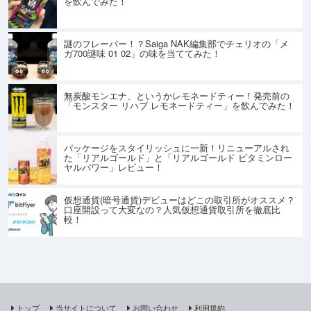
を飲んでみた！
謎のフレーバー！？Saiga NAK編集部でチェリオの「メ
ガ700謎味 01 02」の味を当ててみた！
無炭酸モンエナ、というかレモネードティー！発売前の
「モンスター リハブ レモネードティー」を飲んでみた！
パッケージをスタイリッシュに一新！リニューアルされ
た「リアルゴールド」と「リアルゴールド ビタミンロー
ヤルパワー」レビュー！
仮想通貨(暗号通貨)デビューはどこの取引所がオススメ？
口座開設って大変なの？人気仮想通貨取引所を徹底比
較！
トップ
当サイトについて
お問い合わせ
利用規約