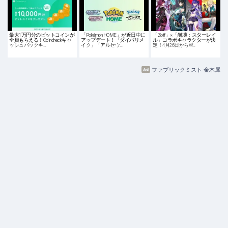
最大1万円分のビットコインが
「Pokémon HOME」が近日中に
「Zoff」×「崩壊：スターレイ
全員もらえる！Coincheckキャ
アップデート！「ダイパリメ
ル」コラボキャラクターが決
ッシュバックキ…
イク」「アルセウ…
定！4月26日からW…
ファブリックミスト 金木犀