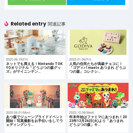
Related entry
関連記事
2020.06.19(Fri)
2023.01.06(Fri)
ネットでも買える！Nintendo TOK
人気の住民たちが高級チョコに！
YOオリジナル「どうぶつの森グッ
「ゴディバ meets あつまれ どうぶ
ズ」がマイニンテン…
つの森」コレクシ…
2020.06.01(Mon)
2023.12.06(Wed)
あつ森でジューンブライドイベント
年末年始はファミマにあつまれ！20
開始！写真撮影をお手伝いをしてウ
23年12月26日(火)より「あつまれ
ェディングシリ…
どうぶつの森」キ…