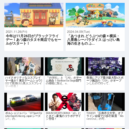
2021.11.26(Fri)
2024.04.09(Tue)
今年は11月26日がブラックフライ
「あつまれ どうぶつの森 × 横浜・
デー！あつ森のタヌキ商店でもセー
八景島シーパラダイス はっけい島
ルがスタート！
海の生きもの ふ…
ハイクオリティなコスプレイ
「VARREL」と「CAG」がチー
香港にアジア最大級大型eスポ
ヤー達が！東京ゲームショウ2
ム統合！Rainbow Six Siege部門
ーツ施設の「CGA」がオープ
022で見掛けた美人コスプレイ
の移籍に加え、e…
ンしたので行って…
ヤー特集！
ポルシェジャパン「GT Sport Por
BRAIN SPORTS DRINK「e3」に
TGS2021「広島市立大学」オフ
sche Esports Racing Japan シーズ
ときど × 豪鬼のコラボデザイ
ライン会場でVR歩行装置「Mo
ン1」の…
ン登場！
vere Crus」の可…