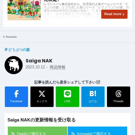
レゴジャパン株式会社から、任天堂の人気ゲームシリーズ「ど
うぶつの森」とコラボした新シリーズ「レゴ どうぶつの森」の
発売が2024年3月1日(金)に決定！「しずえさん、おうちによう
こそ」「タヌキ商店 と ブーケの家」「かっぺい の ボートツア
Read more
ー」などの5セットが登場し、ゲームでおなじみの風景がレゴ
で完全再現されています。
© Nintendo
どうぶつの森
Saiga NAK
-
2023.10.12
商品情報
記事を読んだら是非シェアして下さい
B!
Facebook
エックス
LINE
はてな
Threads
Saiga NAKの更新情報を受け取る
Feedlyで購読する
Inoreaderで購読する