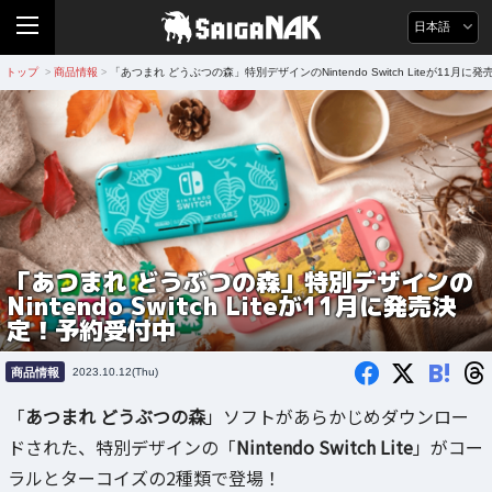
日本語
トップ
商品情報
「あつまれ どうぶつの森」特別デザインのNintendo Switch Liteが11月
>
>
「あつまれ どうぶつの森」特別デザインの
Nintendo Switch Liteが11月に発売決
定！予約受付中
B!
商品情報
2023.10.12(Thu)
「
あつまれ どうぶつの森
」ソフトがあらかじめダウンロー
ドされた、特別デザインの「
Nintendo Switch Lite
」がコー
ラルとターコイズの2種類で登場！